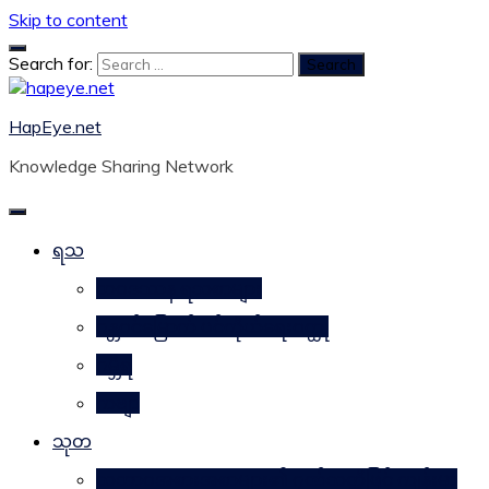
Skip to content
Search for:
HapEye.net
Knowledge Sharing Network
ရသ
ဘဝဒဿန ရသစာများ
ဂန္တဝင်မြောက် ပင်ကိုယ်ရေးဝတ္ထု
ဂမ္ဘီရ
ကဗျာ
သုတ
သဘာဝအစားအစာများ၏ ဂုဏ်သတ္တိဖြင့် ကျန်းမာ