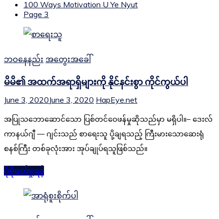
100 Ways Motivation U Ye Nyut
Page 3
ဘဝနေနည်း
အတွေးအခေါ်
မိမိ၏ အထက်အရာရှိများကို နိုင်နင်းစွာ ကိုင်ကွယ်ပါ
June 3, 2020
June 3, 2020
HapEye.net
အပြုသဘောဆောင်သော ပြစ်တင်ဝေဖန်မှုဆိုသည်မှာ မရှိပါ။– ဒေးလ်
ကာနယ်ဂျီ — ဂျင်းသည် စာရေးသူ ပို့ချရသည့် ကြီးမားသောဆေးရုံ
စနစ်ကြီး တစ်ခုလုံးအား အုပ်ချုပ်ရသူဖြစ်သည်။
ပိုမိုဖတ်ရှုရန်