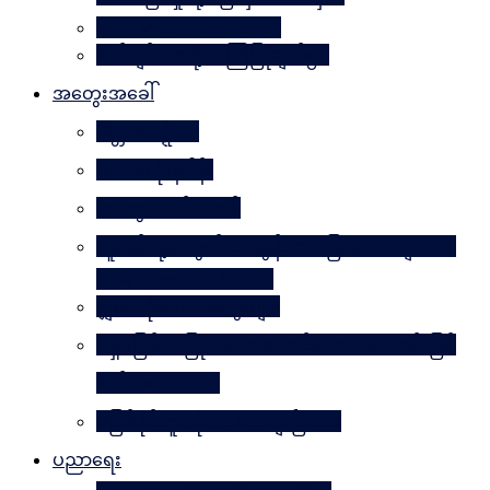
Why Worry? Be Happy
စိတ်ချမ်းသာဖို့ အကြံပြုချက်၅၀
အတွေးအခေါ်
မိတ္တဗလဋ္ဋီကာ
ပလေးတိုးနိဒါန်း
အတွေးလက်ဆောင်
လူငယ်တို့အတွက် ဘဝခွန်အားပြောစကားများ (by
Daw Aung San Su Kyi)
မျှဝေလိုသောအတွေးများ
မရှိမဖြစ် အပြုသဘောဆောင်သော အကောင်းမြင်
စိတ်သဘောထား
မဖြစ်နိုင်ဘူးဆိုတာ သေချာပြီလား
ပညာရေး