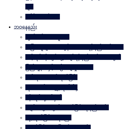
များ
ခေါင်းဆောင် ၁၀၀
ဘဝနေနည်း
လွတ်လပ်သော လူသား
အခြားသူများအား တွန်းအားပေးရန် နည်းလမ်း ၁၀၀
သင့်လုပ်ငန်းတွင်မွေ့လျော်ရန် နည်းလမ်း ၁၀၁သွယ်
ပြည်သူ့နီတိနှင့် ယဉ်ကျေးမှုပဒေသာ
စိတ်ကို. . . အဆိပ်ထုတ်ခြင်း
လုံးဝလက်မလျှော့လိုက်ပါနဲ့
ပန်းတိုင်သို့ ပစ်မှတ်
ငပျင်းတွေအတွက် အောင်မြင်ရေးနည်းလမ်း
ဂရုမစိုက်ခြင်း အနုပညာ
အောင်မြင်မှုသို့ ခြေလှမ်း၁၀၁လှမ်း