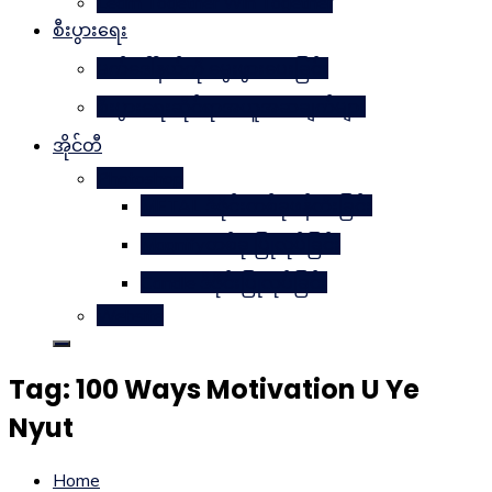
Learn Together Win Together
စီးပွားရေး
မက်ဒေါ်နယ်ကို မွေးဖွားပေးခြင်း
စီးပွားရေးဆိုင်ရာအယူအဆချက်များ
အိုင်တီ
Photoshop
METAL ဒီဇိုင်းတစ်ခုဖန်တီးခြင်း
Magnifyတစ်ခု ပြုလုပ်ခြင်း
Candle ဒီဇိုင်းပြုလုပ်ခြင်း
Website
Tag:
100 Ways Motivation U Ye
Nyut
Home