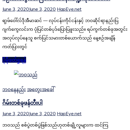
June 3, 2020
June 3, 2020
HapEye.net
ရာ့ဖ်ဝေါ်လ်ဒိုအီမာဆင် — လုပ်ငန်းကိုင်ငန်းနှင့် ဘဝဆိုင်ရာနည်းပြ
ဂျက်ကွေလင်းက ပုံပြင်တစ်ပုဒ်ပြောပြဖူးသည်။ ရပ်ကွက်တစ်ခုအတွင်း
အလုပ်လုပ်နေသူ စက်ပြင်သမားတစ်ယောက်သည် နေ့စဉ်အချိန်
ကတ်ပြားတွင်
ပိုမိုဖတ်ရှုရန်
ဘဝနေနည်း
အတွေးအခေါ်
ဂိမ်းတစ်ခုဖန်တီးပါ
June 3, 2020
June 3, 2020
HapEye.net
ဘဝသည် စစ်ပွဲတစ်ပွဲဖြစ်သည်ဟုတစ်ချို့လူများက ထင်ကြ