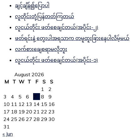
ချင့်ချိန်၍ပြောပါ
လူတိုင်းတုံ့ပြန်တတ်ကြတယ်
လူငယ်တိုင်း ဖတ်စေချင်တယ်(အပိုင်း-၂)
ဖတ်ရင်းနဲ့ တွေးပါအရသာက တမူထူးခြားနေပါလိမ့်မယ်
လက်စားချေစရာမလိုဘူး
လူငယ်တိုင်း ဖတ်စေချင်တယ်(အပိုင်း-၁)
August 2026
M
T
W
T
F
S
S
1
2
3
4
5
6
7
8
9
10
11
12
13
14
15
16
17
18
19
20
21
22
23
24
25
26
27
28
29
30
31
« Jun