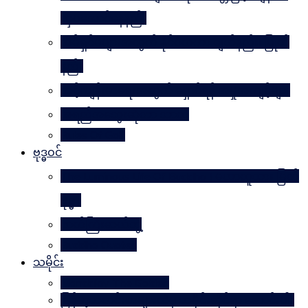
လှပအောင်နေနည်း
အိမ်ရှင်မများအတွက် နိုင်ငံတကာ ချတ်နည်း၊ ပြုတ်
နည်း
သင့်ကျန်းမာရေးအတွက် ရှောင်ရန် အမှုအကျင့်များ
အရည်အသွေးဆိုတာ ဘာလဲ
Rules Of Golf
ဗုဒ္ဓဝင်
The Luminous Life Of Buddha ( မဟာလူသား မြတ်
ဗုဒ္ဓ )
ဇာတ်ကြီးဆယ်ဘွဲ့
Buddha Quotes
သမိုင်း
Mandalay The Golden
မြန်မာ့သတင်းစာများထဲမှ သမိုင်းဆိုင်ရာ ဆောင်းပါး