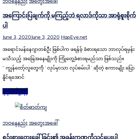
ဘဝနေနည်း
အတွေးအခေါ်
အကြောင်းပြချက်ကို မကြည့်ဘဲ ရလာဒ်ကိုသာ အာရုံစူးစိုက်
ပါ
June 3, 2020
June 3, 2020
HapEye.net
အရောင်းမန်နေဂျာတစ်ဦး ဖြစ်ပါက ဖရန်ခ့် ခံစားရသော ဘာလုပ်ရမှန်း
မသိသည့် အခြေအနေမျိုးကို ကြုံတွေ့ခံစားရမည်သာ ဖြစ်သည်။
“ ကျွန်တော့်လူတွေကို ‘ လုပ်မှာသာ လုပ်စမ်းပါ ’ ဆိုတဲ့ စကားမျိုး ပြော
နိူင်ရအောင်
ပိုမိုဖတ်ရှုရန်
ဘဝနေနည်း
အတွေးအခေါ်
စဉ်းစားတွေးခေါ်ခြင်း၏ အခန်းကဏ္ဍကိုသင်ပေးပါ