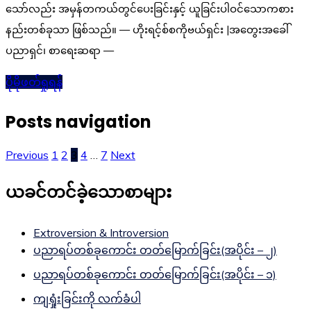
သော်လည်း အမှန်တကယ်တွင်ပေးခြင်းနှင့် ယူခြင်းပါဝင်သောကစား
နည်းတစ်ခုသာ ဖြစ်သည်။ — ဟိုးရင့်စ်စကိုဗယ်ရှင်း |အတွေးအခေါ်
ပညာရှင်၊ စာရေးဆရာ —
ပိုမိုဖတ်ရှုရန်
Posts navigation
Previous
1
2
3
4
…
7
Next
ယခင်တင်ခဲ့သောစာများ
Extroversion & Introversion
ပညာရပ်တစ်ခုကောင်း တတ်မြောက်ခြင်း(အပိုင်း – ၂)
ပညာရပ်တစ်ခုကောင်း တတ်မြောက်ခြင်း(အပိုင်း – ၁)
ကျရှုံးခြင်းကို လက်ခံပါ