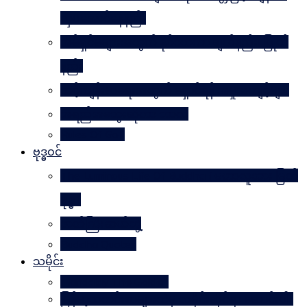
လှပအောင်နေနည်း
အိမ်ရှင်မများအတွက် နိုင်ငံတကာ ချတ်နည်း၊ ပြုတ်
နည်း
သင့်ကျန်းမာရေးအတွက် ရှောင်ရန် အမှုအကျင့်များ
အရည်အသွေးဆိုတာ ဘာလဲ
Rules Of Golf
ဗုဒ္ဓဝင်
The Luminous Life Of Buddha ( မဟာလူသား မြတ်
ဗုဒ္ဓ )
ဇာတ်ကြီးဆယ်ဘွဲ့
Buddha Quotes
သမိုင်း
Mandalay The Golden
မြန်မာ့သတင်းစာများထဲမှ သမိုင်းဆိုင်ရာ ဆောင်းပါး