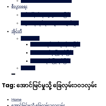
Learn Together Win Together
စီးပွားရေး
မက်ဒေါ်နယ်ကို မွေးဖွားပေးခြင်း
စီးပွားရေးဆိုင်ရာအယူအဆချက်များ
အိုင်တီ
Photoshop
METAL ဒီဇိုင်းတစ်ခုဖန်တီးခြင်း
Magnifyတစ်ခု ပြုလုပ်ခြင်း
Candle ဒီဇိုင်းပြုလုပ်ခြင်း
Website
Tag:
အောင်မြင်မှုသို့ ခြေလှမ်း၁၀၁လှမ်း
Home
အောင်မြင်မှုသို့ ခြေလှမ်း၁၀၁လှမ်း