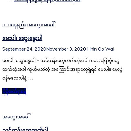
ဘဝနေနည်း
အတွေးအခေါ်
မေးပါ၊ ဆွေးနွေးပါ
September 24, 2020
November 3, 2020
Hnin Oo Wai
မေးပါ၊ ဆွေးနွေးပါ – သင်တန်းတွေတက်တဲ့အခါ၊ ဟောပြောပွဲတွေ
တက်တဲ့အခါ ကိုယ်မသိတဲ့ အကြောင်းအရာတွေရှိရင် မေးပါ။ မေးဖို့
ဝန်မလေးပါနဲ့ . . .
ပိုမိုဖတ်ရှုရန်
အတွေးအခေါ်
သင်တန်းတွေတက်ပါ