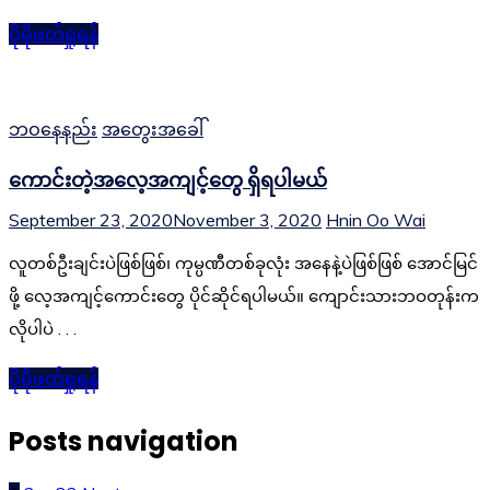
ပိုမိုဖတ်ရှုရန်
ဘဝနေနည်း
အတွေးအခေါ်
ကောင်းတဲ့အလေ့အကျင့်တွေ ရှိရပါမယ်
September 23, 2020
November 3, 2020
Hnin Oo Wai
လူတစ်ဦးချင်းပဲဖြစ်ဖြစ်၊ ကုမ္ပဏီတစ်ခုလုံး အနေနဲ့ပဲဖြစ်ဖြစ် အောင်မြင်
ဖို့ လေ့အကျင့်ကောင်းတွေ ပိုင်ဆိုင်ရပါမယ်။ ကျောင်းသားဘဝတုန်းက
လိုပါပဲ . . .
ပိုမိုဖတ်ရှုရန်
Posts navigation