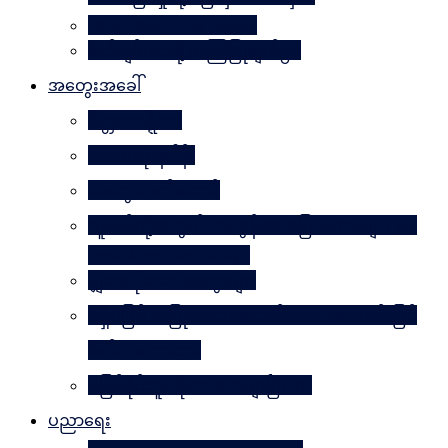
Why Worry? Be Happy
စိတ်ချမ်းသာဖို့ အကြံပြုချက်၅၀
အတွေးအခေါ်
မိတ္တဗလဋ္ဋီကာ
ပလေးတိုးနိဒါန်း
အတွေးလက်ဆောင်
လူငယ်တို့အတွက် ဘဝခွန်အားပြောစကားများ (by
Daw Aung San Su Kyi)
မျှဝေလိုသောအတွေးများ
မရှိမဖြစ် အပြုသဘောဆောင်သော အကောင်းမြင်
စိတ်သဘောထား
မဖြစ်နိုင်ဘူးဆိုတာ သေချာပြီလား
ပညာရေး