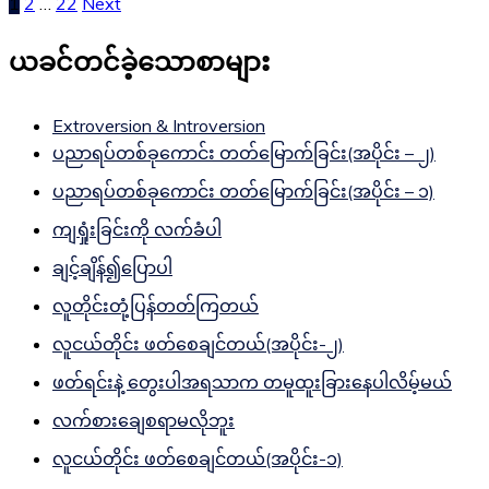
1
2
…
22
Next
ယခင်တင်ခဲ့သောစာများ
Extroversion & Introversion
ပညာရပ်တစ်ခုကောင်း တတ်မြောက်ခြင်း(အပိုင်း – ၂)
ပညာရပ်တစ်ခုကောင်း တတ်မြောက်ခြင်း(အပိုင်း – ၁)
ကျရှုံးခြင်းကို လက်ခံပါ
ချင့်ချိန်၍ပြောပါ
လူတိုင်းတုံ့ပြန်တတ်ကြတယ်
လူငယ်တိုင်း ဖတ်စေချင်တယ်(အပိုင်း-၂)
ဖတ်ရင်းနဲ့ တွေးပါအရသာက တမူထူးခြားနေပါလိမ့်မယ်
လက်စားချေစရာမလိုဘူး
လူငယ်တိုင်း ဖတ်စေချင်တယ်(အပိုင်း-၁)