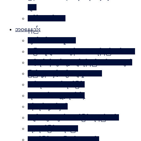
များ
ခေါင်းဆောင် ၁၀၀
ဘဝနေနည်း
လွတ်လပ်သော လူသား
အခြားသူများအား တွန်းအားပေးရန် နည်းလမ်း ၁၀၀
သင့်လုပ်ငန်းတွင်မွေ့လျော်ရန် နည်းလမ်း ၁၀၁သွယ်
ပြည်သူ့နီတိနှင့် ယဉ်ကျေးမှုပဒေသာ
စိတ်ကို. . . အဆိပ်ထုတ်ခြင်း
လုံးဝလက်မလျှော့လိုက်ပါနဲ့
ပန်းတိုင်သို့ ပစ်မှတ်
ငပျင်းတွေအတွက် အောင်မြင်ရေးနည်းလမ်း
ဂရုမစိုက်ခြင်း အနုပညာ
အောင်မြင်မှုသို့ ခြေလှမ်း၁၀၁လှမ်း