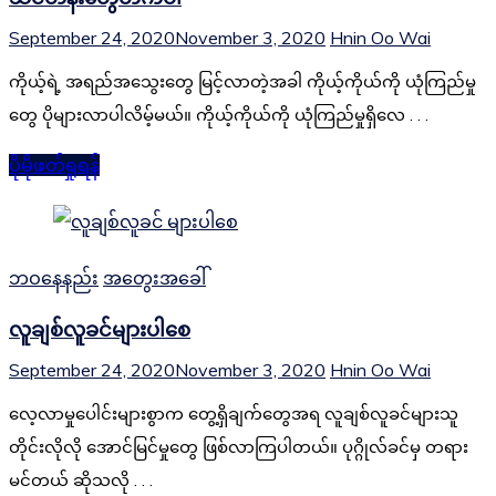
September 24, 2020
November 3, 2020
Hnin Oo Wai
ကိုယ့်ရဲ့ အရည်အသွေးတွေ မြင့်လာတဲ့အခါ ကိုယ့်ကိုယ်ကို ယုံကြည်မှု
တွေ ပိုများလာပါလိမ့်မယ်။ ကိုယ့်ကိုယ်ကို ယုံကြည်မှုရှိလေ . . .
ပိုမိုဖတ်ရှုရန်
ဘဝနေနည်း
အတွေးအခေါ်
လူချစ်လူခင်များပါစေ
September 24, 2020
November 3, 2020
Hnin Oo Wai
လေ့လာမှုပေါင်းများစွာက တွေ့ရှိချက်တွေအရ လူချစ်လူခင်များသူ
တိုင်းလိုလို အောင်မြင်မှုတွေ ဖြစ်လာကြပါတယ်။ ပုဂ္ဂိုလ်ခင်မှ တရား
မင်တယ် ဆိုသလို . . .