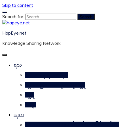
Skip to content
Search for:
HapEye.net
Knowledge Sharing Network
ရသ
ဘဝဒဿန ရသစာများ
ဂန္တဝင်မြောက် ပင်ကိုယ်ရေးဝတ္ထု
ဂမ္ဘီရ
ကဗျာ
သုတ
သဘာဝအစားအစာများ၏ ဂုဏ်သတ္တိဖြင့် ကျန်းမာ