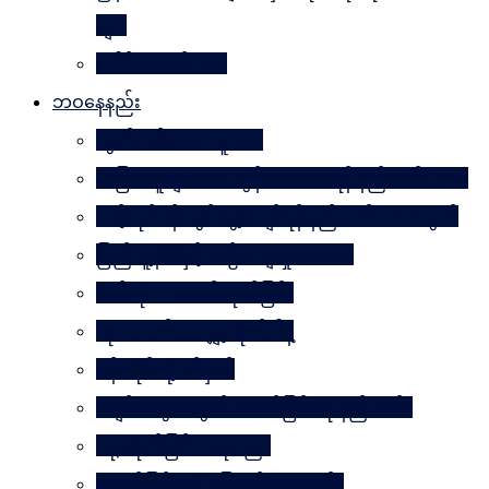
များ
ခေါင်းဆောင် ၁၀၀
ဘဝနေနည်း
လွတ်လပ်သော လူသား
အခြားသူများအား တွန်းအားပေးရန် နည်းလမ်း ၁၀၀
သင့်လုပ်ငန်းတွင်မွေ့လျော်ရန် နည်းလမ်း ၁၀၁သွယ်
ပြည်သူ့နီတိနှင့် ယဉ်ကျေးမှုပဒေသာ
စိတ်ကို. . . အဆိပ်ထုတ်ခြင်း
လုံးဝလက်မလျှော့လိုက်ပါနဲ့
ပန်းတိုင်သို့ ပစ်မှတ်
ငပျင်းတွေအတွက် အောင်မြင်ရေးနည်းလမ်း
ဂရုမစိုက်ခြင်း အနုပညာ
အောင်မြင်မှုသို့ ခြေလှမ်း၁၀၁လှမ်း