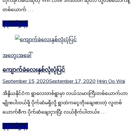
တိုက်ခိုက်မယ်ဆိုတဲ့ Win Lose Situation ဆိုတာ တို့တစ်ယောက်နဲ့
တစ်ယောက် . . .
ပိုမိုဖတ်ရှုရန်
အတွေးအခေါ်
ကျောက်ခဲလေးနှစ်လုံးပုံပြင်
September 15, 2020
September 17, 2020
Hnin Oo Wai
အိန္ဒိယနိုင်ငံက ရွာလေးတစ်ရွာမှာ လယ်သမားကြီးတစ်ယောက်ဟာ
မျိုးစပါးဝယ်ဖို့ ပိုက်ဆံမရှိလို့ ရွာထဲကငွေတိုးချေးစားတဲ့ လူတစ်
ယောက်စီက ပိုက်ဆံချေးငှားပြီး လယ်စိုက်ပါတယ်။ . . .
ပိုမိုဖတ်ရှုရန်