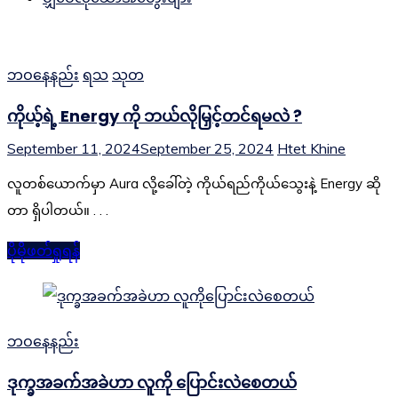
ဘဝနေနည်း
ရသ
သုတ
ကိုယ့်ရဲ့ Energy ကို ဘယ်လိုမြှင့်တင်ရမလဲ ?
September 11, 2024
September 25, 2024
Htet Khine
လူတစ်ယောက်မှာ Aura လို့ခေါ်တဲ့ ကိုယ်ရည်ကိုယ်သွေးနဲ့ Energy ဆို
တာ ရှိပါတယ်။ . . .
ပိုမိုဖတ်ရှုရန်
ဘဝနေနည်း
ဒုက္ခအခက်အခဲဟာ လူကို ပြောင်းလဲစေတယ်