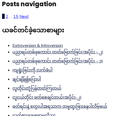
Posts navigation
1
2
…
15
Next
ယခင်တင်ခဲ့သောစာများ
Extroversion & Introversion
ပညာရပ်တစ်ခုကောင်း တတ်မြောက်ခြင်း(အပိုင်း – ၂)
ပညာရပ်တစ်ခုကောင်း တတ်မြောက်ခြင်း(အပိုင်း – ၁)
ကျရှုံးခြင်းကို လက်ခံပါ
ချင့်ချိန်၍ပြောပါ
လူတိုင်းတုံ့ပြန်တတ်ကြတယ်
လူငယ်တိုင်း ဖတ်စေချင်တယ်(အပိုင်း-၂)
ဖတ်ရင်းနဲ့ တွေးပါအရသာက တမူထူးခြားနေပါလိမ့်မယ်
လက်စားချေစရာမလိုဘူး