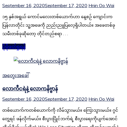
September 16, 2020
September 17, 2020
Hnin Oo Wai
၁၅ နှစ်အရွယ် ကောင်မလေးတစ်ယောက်ဟာ နေ့စဉ် ကျောင်းက
ပြန်လာတိုင်း သူ့အဖေကို ညည်းညူပြလေ့ရှိပါတယ်။ အဖေတစ်ခု
သမီးတစ်ခုဆိုတော့ တိုင်တည်စရာ . . .
ပိုမိုဖတ်ရှုရန်
အတွေးအခေါ်
လောကီငရဲနဲ့ လောကနိဗ္ဗာန်
September 16, 2020
September 17, 2020
Hnin Oo Wai
တစ်ယောက်ကတစ်ယောက်ကို လိမ်သွားမယ်။ ကြောသွားမယ်။ ဂွင်
တွေ့ရင် ဖန်လိုက်မယ်။ စီးပွားပြိုင်ဘက်ရဲ့ စီးပွားရေးကိုပျက်အောင်