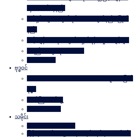
လှပအောင်နေနည်း
အိမ်ရှင်မများအတွက် နိုင်ငံတကာ ချတ်နည်း၊ ပြုတ်
နည်း
သင့်ကျန်းမာရေးအတွက် ရှောင်ရန် အမှုအကျင့်များ
အရည်အသွေးဆိုတာ ဘာလဲ
Rules Of Golf
ဗုဒ္ဓဝင်
The Luminous Life Of Buddha ( မဟာလူသား မြတ်
ဗုဒ္ဓ )
ဇာတ်ကြီးဆယ်ဘွဲ့
Buddha Quotes
သမိုင်း
Mandalay The Golden
မြန်မာ့သတင်းစာများထဲမှ သမိုင်းဆိုင်ရာ ဆောင်းပါး