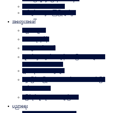
Why Worry? Be Happy
စိတ်ချမ်းသာဖို့ အကြံပြုချက်၅၀
အတွေးအခေါ်
မိတ္တဗလဋ္ဋီကာ
ပလေးတိုးနိဒါန်း
အတွေးလက်ဆောင်
လူငယ်တို့အတွက် ဘဝခွန်အားပြောစကားများ (by
Daw Aung San Su Kyi)
မျှဝေလိုသောအတွေးများ
မရှိမဖြစ် အပြုသဘောဆောင်သော အကောင်းမြင်
စိတ်သဘောထား
မဖြစ်နိုင်ဘူးဆိုတာ သေချာပြီလား
ပညာရေး