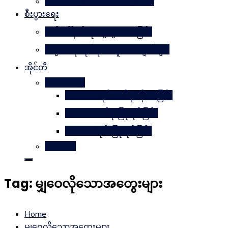
Learn Together Win Together
စီးပွားရေး
မက်ဒေါ်နယ်ကို မွေးဖွားပေးခြင်း
စီးပွားရေးဆိုင်ရာအယူအဆချက်များ
အိုင်တီ
Photoshop
METAL ဒီဇိုင်းတစ်ခုဖန်တီးခြင်း
Magnifyတစ်ခု ပြုလုပ်ခြင်း
Candle ဒီဇိုင်းပြုလုပ်ခြင်း
Website
Tag:
မျှဝေလိုသောအတွေးများ
Home
မျှဝေလိုသောအတွေးများ