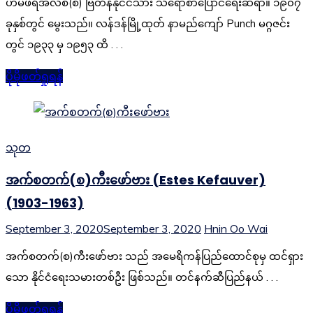
ဟမ်ဖရီအဲလစ်(စ) ဗြိတိန်နိုင်ငံသား သရော်စာပြောင်ရေးဆရာ။ ၁၉၀၇
ခုနှစ်တွင် မွေးသည်။ လန်ဒန်မြို့ထုတ် နာမည်ကျော် Punch မဂ္ဂဇင်း
တွင် ၁၉၃၃ မှ ၁၉၅၃ ထိ . . .
ပိုမိုဖတ်ရှုရန်
သုတ
အက်စတက်(စ)ကီးဖော်ဗား (Estes Kefauver)
(1903-1963)
September 3, 2020
September 3, 2020
Hnin Oo Wai
အက်စတက်(စ)ကီးဖော်ဗား သည် အမေရိကန်ပြည်ထောင်စုမှ ထင်ရှား
သော နိုင်ငံရေးသမားတစ်ဦး ဖြစ်သည်။ တင်နက်ဆီပြည်နယ် . . .
ပိုမိုဖတ်ရှုရန်