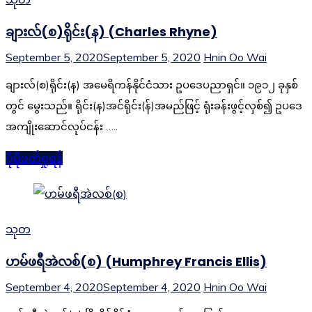
ချားလ်(စ)ရိုင်း(န) (Charles Rhyne)
September 5, 2020
September 5, 2020
Hnin Oo Wai
ချားလ်(စ)ရိုင်း(န) အမေရိကန်နိုင်ငံသား ဥပဒေပညာရှင်။ ၁၉၁၂ ခုနှစ်
တွင် မွေးသည်။ ရိုင်း(န)အင်ရိုင်း(န်)အမည်ဖြင့် ရုံးခန်းဖွင့်လှစ်၍ ဥပဒေ
အကျိုးဆောင်လုပ်ငန်း …..
ပိုမိုဖတ်ရှုရန်
သုတ
ဟမ်ဖရီအဲလစ်(စ) (Humphrey Francis Ellis)
September 4, 2020
September 4, 2020
Hnin Oo Wai