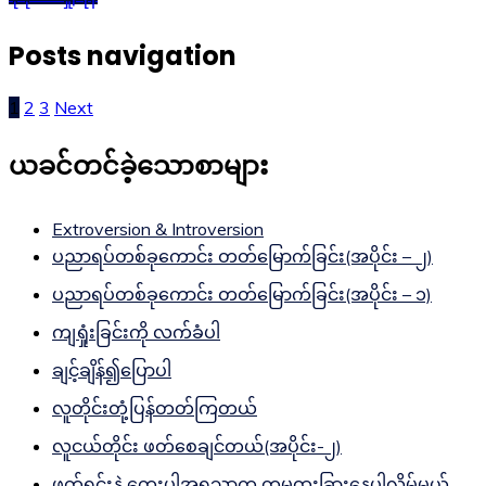
Posts navigation
1
2
3
Next
ယခင်တင်ခဲ့သောစာများ
Extroversion & Introversion
ပညာရပ်တစ်ခုကောင်း တတ်မြောက်ခြင်း(အပိုင်း – ၂)
ပညာရပ်တစ်ခုကောင်း တတ်မြောက်ခြင်း(အပိုင်း – ၁)
ကျရှုံးခြင်းကို လက်ခံပါ
ချင့်ချိန်၍ပြောပါ
လူတိုင်းတုံ့ပြန်တတ်ကြတယ်
လူငယ်တိုင်း ဖတ်စေချင်တယ်(အပိုင်း-၂)
ဖတ်ရင်းနဲ့ တွေးပါအရသာက တမူထူးခြားနေပါလိမ့်မယ်