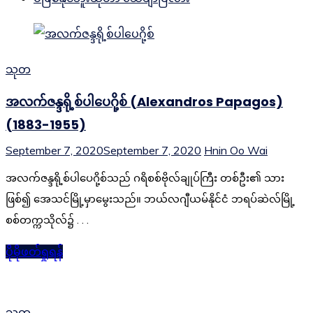
သုတ
အလက်ဇန္ဒရို့စ်ပါပေဂို့စ် (Alexandros Papagos)
(1883-1955)
September 7, 2020
September 7, 2020
Hnin Oo Wai
အလက်ဇန္ဒရို့စ်ပါပေဂို့စ်သည် ဂရိစစ်ဗိုလ်ချုပ်ကြီး တစ်ဦး၏ သား
ဖြစ်၍ အေသင်မြို့မှာမွေးသည်။ ဘယ်လဂျီယမ်နိုင်ငံ ဘရပ်ဆဲလ်မြို့
စစ်တက္ကသိုလ်၌ . . .
ပိုမိုဖတ်ရှုရန်
သုတ