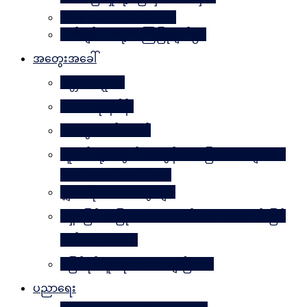
Why Worry? Be Happy
စိတ်ချမ်းသာဖို့ အကြံပြုချက်၅၀
အတွေးအခေါ်
မိတ္တဗလဋ္ဋီကာ
ပလေးတိုးနိဒါန်း
အတွေးလက်ဆောင်
လူငယ်တို့အတွက် ဘဝခွန်အားပြောစကားများ (by
Daw Aung San Su Kyi)
မျှဝေလိုသောအတွေးများ
မရှိမဖြစ် အပြုသဘောဆောင်သော အကောင်းမြင်
စိတ်သဘောထား
မဖြစ်နိုင်ဘူးဆိုတာ သေချာပြီလား
ပညာရေး