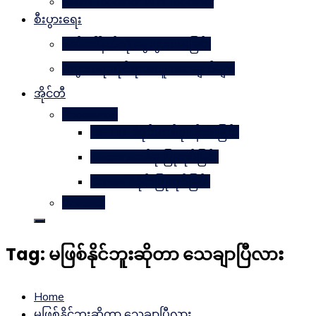
Learn Together Win Together
စီးပွားရေး
မက်ဒေါ်နယ်ကို မွေးဖွားပေးခြင်း
စီးပွားရေးဆိုင်ရာအယူအဆချက်များ
အိုင်တီ
Photoshop
METAL ဒီဇိုင်းတစ်ခုဖန်တီးခြင်း
Magnifyတစ်ခု ပြုလုပ်ခြင်း
Candle ဒီဇိုင်းပြုလုပ်ခြင်း
Website
Tag:
မဖြစ်နိုင်ဘူးဆိုတာ သေချာပြီလား
Home
မဖြစ်နိုင်ဘူးဆိုတာ သေချာပြီလား