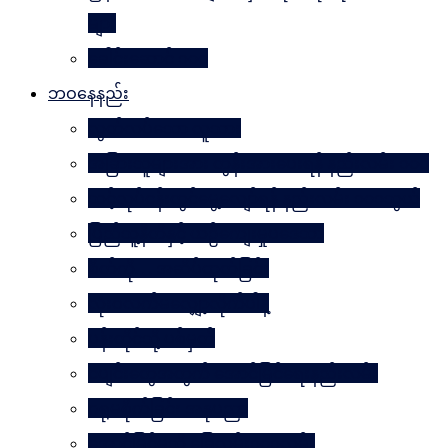
များ
ခေါင်းဆောင် ၁၀၀
ဘဝနေနည်း
လွတ်လပ်သော လူသား
အခြားသူများအား တွန်းအားပေးရန် နည်းလမ်း ၁၀၀
သင့်လုပ်ငန်းတွင်မွေ့လျော်ရန် နည်းလမ်း ၁၀၁သွယ်
ပြည်သူ့နီတိနှင့် ယဉ်ကျေးမှုပဒေသာ
စိတ်ကို. . . အဆိပ်ထုတ်ခြင်း
လုံးဝလက်မလျှော့လိုက်ပါနဲ့
ပန်းတိုင်သို့ ပစ်မှတ်
ငပျင်းတွေအတွက် အောင်မြင်ရေးနည်းလမ်း
ဂရုမစိုက်ခြင်း အနုပညာ
အောင်မြင်မှုသို့ ခြေလှမ်း၁၀၁လှမ်း