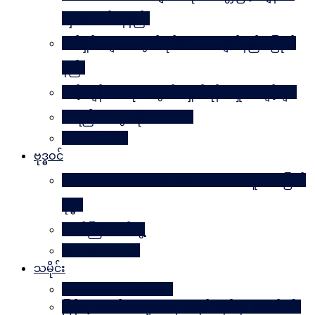
လှပအောင်နေနည်း
အိမ်ရှင်မများအတွက် နိုင်ငံတကာ ချတ်နည်း၊ ပြုတ်
နည်း
သင့်ကျန်းမာရေးအတွက် ရှောင်ရန် အမှုအကျင့်များ
အရည်အသွေးဆိုတာ ဘာလဲ
Rules Of Golf
ဗုဒ္ဓဝင်
The Luminous Life Of Buddha ( မဟာလူသား မြတ်
ဗုဒ္ဓ )
ဇာတ်ကြီးဆယ်ဘွဲ့
Buddha Quotes
သမိုင်း
Mandalay The Golden
မြန်မာ့သတင်းစာများထဲမှ သမိုင်းဆိုင်ရာ ဆောင်းပါး