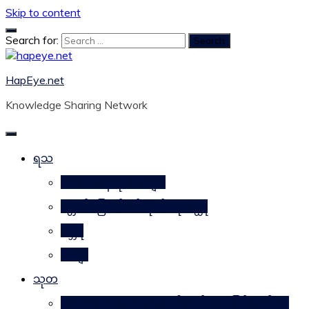
Skip to content
Search for:
HapEye.net
Knowledge Sharing Network
ရသ
ဘဝဒဿန ရသစာများ
ဂန္တဝင်မြောက် ပင်ကိုယ်ရေးဝတ္ထု
ဂမ္ဘီရ
ကဗျာ
သုတ
သဘာဝအစားအစာများ၏ ဂုဏ်သတ္တိဖြင့် ကျန်းမာ