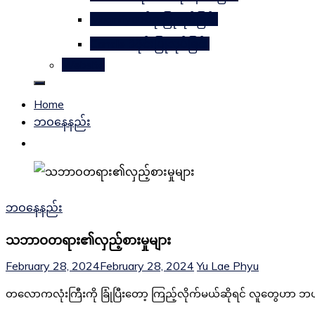
Magnifyတစ်ခု ပြုလုပ်ခြင်း
Candle ဒီဇိုင်းပြုလုပ်ခြင်း
Website
Home
ဘဝနေနည်း
ဘဝနေနည်း
သဘာဝတရား၏လှည့်စားမှုများ
February 28, 2024
February 28, 2024
Yu Lae Phyu
တလောကလုံးကြီးကို ခြုံပြီးတော့ ကြည့်လိုက်မယ်ဆိုရင် လူတွေဟာ 