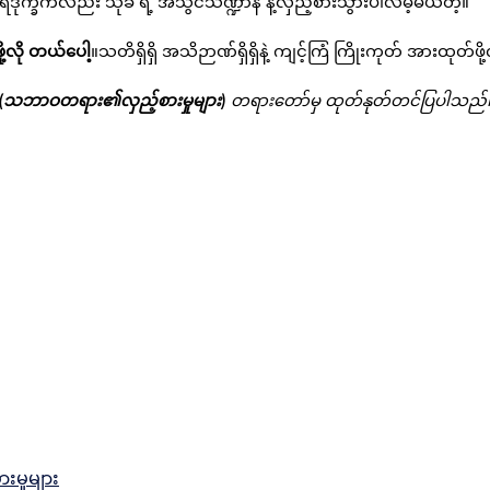
ဒုက္ခကလည်း သုခ ရဲ့ အသွင်သဏ္ဍာန် နဲ့လှည့်စားသွားပါလိမ့်မယ်တဲ့။
့လို တယ်ပေါ့
။သတိရှိရှိ အသိဉာဏ်ရှိရှိနဲ့ ကျင့်ကြံ ကြိုးကုတ် အားထုတ်ဖ
(သဘာဝတရား၏လှည့်စားမှုများ)
တရားတော်မှ ထုတ်နုတ်တင်ပြပါသည်
မှုများ