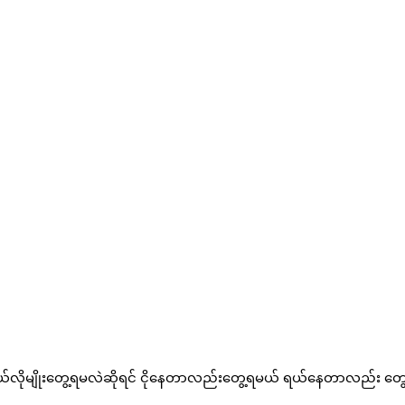
ဘယ်လိုမျိုးတွေ့ရမလဲဆိုရင် ငိုနေတာလည်းတွေ့ရမယ် ရယ်နေတာလည်း တွ