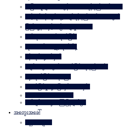
အခြားသူများအား တွန်းအားပေးရန် နည်းလမ်း ၁၀၀
သင့်လုပ်ငန်းတွင်မွေ့လျော်ရန် နည်းလမ်း ၁၀၁သွယ်
ပြည်သူ့နီတိနှင့် ယဉ်ကျေးမှုပဒေသာ
စိတ်ကို. . . အဆိပ်ထုတ်ခြင်း
လုံးဝလက်မလျှော့လိုက်ပါနဲ့
ပန်းတိုင်သို့ ပစ်မှတ်
ငပျင်းတွေအတွက် အောင်မြင်ရေးနည်းလမ်း
ဂရုမစိုက်ခြင်း အနုပညာ
အောင်မြင်မှုသို့ ခြေလှမ်း၁၀၁လှမ်း
Why Worry? Be Happy
စိတ်ချမ်းသာဖို့ အကြံပြုချက်၅၀
အတွေးအခေါ်
မိတ္တဗလဋ္ဋီကာ