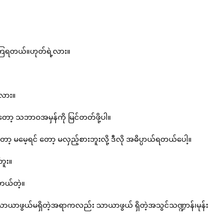
ံနေကြရတယ်။ဟုတ်ရဲ့လား။
သလား။
ပြီးတော့ သဘာဝအမှန်ကို မြင်တတ်ဖို့ပါ။
မေ့ရင် တော့ မလှည့်စားဘူးလို့ ဒီလို အဓိပ္ပာယ်ရတယ်ပေါ့။
ဘူး။
်တယ်တဲ့။
ိုလ် သာယာဖွယ်မရှိတဲ့အရာကလည်း သာယာဖွယ် ရှိတဲ့အသွင်သဏ္ဍာန်၊မုန်း