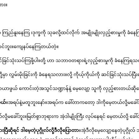
လား။
ြည်နူးနေကြ ၊ဒုက္ခကို သုခလို့ထင်လိုက် အမျိုးမျိုးလှည့်စားမှုကို ခ
့ မထင်ဘူး။ကျေနပ်နေကြတယ်တဲ့။
ခြင်သုံးသပ်ကြဖို့ပါ။တို့ ဟာ သဘာဝတရားရဲ့လှည့်စားမှုကို ခံနေကြရ
ု့မှာ လွှမ်းမိုးခြင်းကို ခံနေရသလား။လို့ ကိုယ့်ကိုယ်ကို ဆင်ခြင်သုံးသပ်
 ကောင်းတဲ့အသွင်သဏ္ဍာန်နဲ့ မေ့လျော့ သူကို လှည့်စားတယ်ဆိုတော့ မ
တယ်
။အရပ်နဲ့မတူဘူးနော်။အရပ်က ခေါ်တာကတော့ ဒါကိုမေ့တယ်လို့မခေါ်
ု့မခေါ်ဘူး။မြတ်စွာဘုရားက အဲ့ဒါမျိုးကြီး လုပ်နေရင် မေ့တယ်လို့ ခေါ
ဆိုရင် ဒါမေ့တဲ့ပုဂ္ဂိုလ်လို့ဒီလိုပြောတာ
။အဲ့ဒီလိုမေ့လျော့နေတဲ့ပုဂ္ဂ