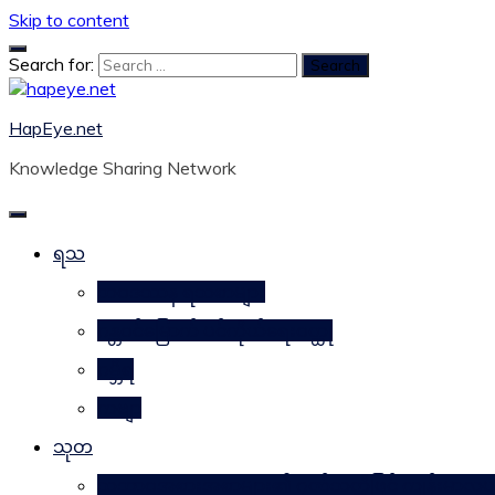
Skip to content
Search for:
HapEye.net
Knowledge Sharing Network
ရသ
ဘဝဒဿန ရသစာများ
ဂန္တဝင်မြောက် ပင်ကိုယ်ရေးဝတ္ထု
ဂမ္ဘီရ
ကဗျာ
သုတ
သဘာဝအစားအစာများ၏ ဂုဏ်သတ္တိဖြင့် ကျန်းမာလှ