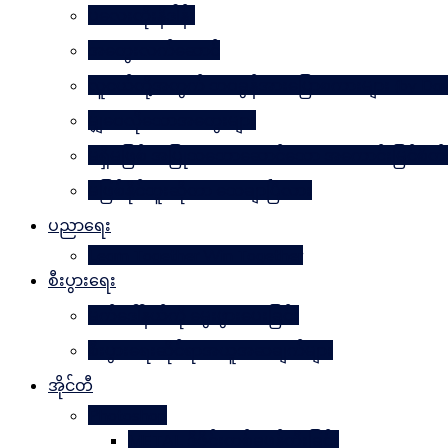
ပလေးတိုးနိဒါန်း
အတွေးလက်ဆောင်
လူငယ်တို့အတွက် ဘဝခွန်အားပြောစကားများ (by Daw
မျှဝေလိုသောအတွေးများ
မရှိမဖြစ် အပြုသဘောဆောင်သော အကောင်းမြင်စ
မဖြစ်နိုင်ဘူးဆိုတာ သေချာပြီလား
ပညာရေး
Learn Together Win Together
စီးပွားရေး
မက်ဒေါ်နယ်ကို မွေးဖွားပေးခြင်း
စီးပွားရေးဆိုင်ရာအယူအဆချက်များ
အိုင်တီ
Photoshop
METAL ဒီဇိုင်းတစ်ခုဖန်တီးခြင်း