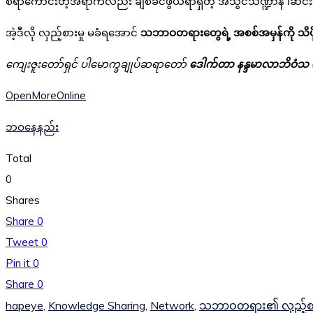
စရာကောင်းတဲ့အရာကလည်း ချစ်ခင်ဖွယ်ရာရှိတဲ့ အသွင်သဏ္ဍာန် ၊ဆင်းရဲ
အဲ့ဒီလို လှည့်စားမှု မခံရအောင်
သဘာဝတရားတွေရဲ့ အစစ်အမှန်ကို သိဖို
ကျေးဇူးတော်ရှင် ပါမောက္ခချုပ်ဆရာတော်
ဒေါက်တာ နန္ဒမာလာဘိဝံသ 
OpenMoreOnline
ဘဝနေနည်း
Total
0
Shares
Share
0
Tweet
0
Pin it
0
Share
0
hapeye
,
Knowledge Sharing
,
Network
,
သဘာဝတရား၏ လှည့်စား