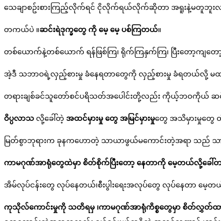
သေချာစဥ်းစားကြည့်လိုက်ရင် ငိုလိုက်ရယ်လိုက်ဆိုတာ အရူးနဲ့မတူဘူး
တကယ်ပဲ ။
ဆင်းရဲဒုက္ခတွေ ကို မေ့ မေ့ ပစ်ကြတယ်
။
တစ်ယောက်နဲ့တစ်ယောက် ရန်ဖြစ်ကြ၊ ရိုက်ကြနှက်ကြ၊ ပြီးတော့ကျတော့ က
အဲ့ဒီ သဘာဝရဲ့လှည့်စားမှု ခံနေရတာတွေကို လှည့်စားမှု ခံရတယ်လို
တရားချစ်ခင်သူတော်စင်ပရိသတ်အပေါင်းတို့လည်း ကိုယ့်ဘဝကိုယ် ဆင်
ဝိပ္ပလာသ
လို့ခေါ်တဲ့
အထင်မှားမှု တွေ အမြင်မှားမှု
တွေ အသိမှားမှုတွေ တိ
မြတ်စွာဘုရားက ခုနကဟောတဲ့ သာယာဖွယ်မကောင်းတဲ့အရာ သည် သာယာဖွယ်
ကာမဂုဏ်အာရုံတွေထဲမှာ စိတ်စိုက်ပြီးတော့ နေတာကို မေ့တယ်လို့ခေါ်
အိမ်လုပ်ငန်းတွေ လုပ်နေတယ်၊စီးပွါးရေးအလုပ်တွေ လုပ်နေတာ မေ့တယ်လိ
ကုသိုလ်ကောင်းမှုကို သတိရမှ ၊ကာမဂုဏ်အာရုံကိစ္စတွေမှာ စိတ်လွှတ်ထားပြီ