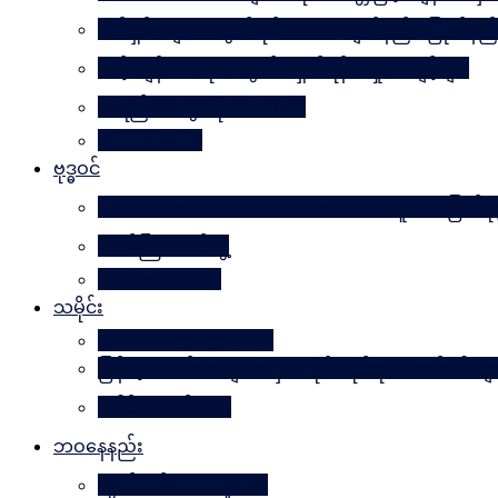
အိမ်ရှင်မများအတွက် နိုင်ငံတကာ ချတ်နည်း၊ ပြုတ်နည်
သင့်ကျန်းမာရေးအတွက် ရှောင်ရန် အမှုအကျင့်များ
အရည်အသွေးဆိုတာ ဘာလဲ
Rules Of Golf
ဗုဒ္ဓဝင်
The Luminous Life Of Buddha ( မဟာလူသား မြတ်ဗုဒ္
ဇာတ်ကြီးဆယ်ဘွဲ့
Buddha Quotes
သမိုင်း
Mandalay The Golden
မြန်မာ့သတင်းစာများထဲမှ သမိုင်းဆိုင်ရာ ဆောင်းပါးမျ
ခေါင်းဆောင် ၁၀၀
ဘဝနေနည်း
လွတ်လပ်သော လူသား