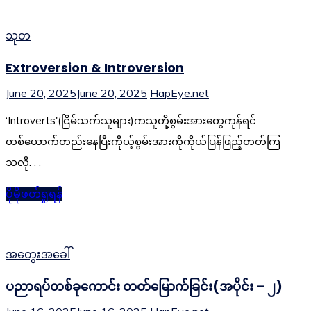
သုတ
Extroversion & Introversion
June 20, 2025
June 20, 2025
HapEye.net
‘Introverts'(ငြိမ်သက်သူများ)ကသူတို့စွမ်းအားတွေကုန်ရင်
တစ်ယောက်တည်းနေပြီးကိုယ့်စွမ်းအားကိုကိုယ်ပြန်ဖြည့်တတ်ကြ
သလို. . .
ပိုမိုဖတ်ရှုရန်
အတွေးအခေါ်
ပညာရပ်တစ်ခုကောင်း တတ်မြောက်ခြင်း(အပိုင်း – ၂)