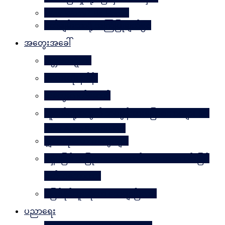
Why Worry? Be Happy
စိတ်ချမ်းသာဖို့ အကြံပြုချက်၅၀
အတွေးအခေါ်
မိတ္တဗလဋ္ဋီကာ
ပလေးတိုးနိဒါန်း
အတွေးလက်ဆောင်
လူငယ်တို့အတွက် ဘဝခွန်အားပြောစကားများ (by
Daw Aung San Su Kyi)
မျှဝေလိုသောအတွေးများ
မရှိမဖြစ် အပြုသဘောဆောင်သော အကောင်းမြင်
စိတ်သဘောထား
မဖြစ်နိုင်ဘူးဆိုတာ သေချာပြီလား
ပညာရေး