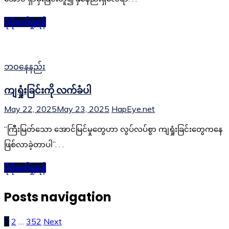
ပိုမိုဖတ်ရှုရန်
ဘဝနေနည်း
ကျရှုံးခြင်းကို လက်ခံပါ
May 22, 2025
May 23, 2025
HapEye.net
“ကြီးမြတ်သော အောင်မြင်မှုတွေဟာ လွပ်လပ်စွာ ကျရှုံးခြင်းတွေကနေ
ဖြစ်လာခဲ့တာပါ”. . .
ပိုမိုဖတ်ရှုရန်
Posts navigation
1
2
…
352
Next