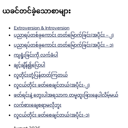
ယခင်တင်ခဲ့သောစာများ
Extroversion & Introversion
ပညာရပ်တစ်ခုကောင်း တတ်မြောက်ခြင်း(အပိုင်း – ၂)
ပညာရပ်တစ်ခုကောင်း တတ်မြောက်ခြင်း(အပိုင်း – ၁)
ကျရှုံးခြင်းကို လက်ခံပါ
ချင့်ချိန်၍ပြောပါ
လူတိုင်းတုံ့ပြန်တတ်ကြတယ်
လူငယ်တိုင်း ဖတ်စေချင်တယ်(အပိုင်း-၂)
ဖတ်ရင်းနဲ့ တွေးပါအရသာက တမူထူးခြားနေပါလိမ့်မယ်
လက်စားချေစရာမလိုဘူး
လူငယ်တိုင်း ဖတ်စေချင်တယ်(အပိုင်း-၁)