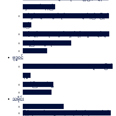
လှပအောင်နေနည်း
အိမ်ရှင်မများအတွက် နိုင်ငံတကာ ချတ်နည်း၊ ပြုတ်
နည်း
သင့်ကျန်းမာရေးအတွက် ရှောင်ရန် အမှုအကျင့်များ
အရည်အသွေးဆိုတာ ဘာလဲ
Rules Of Golf
ဗုဒ္ဓဝင်
The Luminous Life Of Buddha ( မဟာလူသား မြတ်
ဗုဒ္ဓ )
ဇာတ်ကြီးဆယ်ဘွဲ့
Buddha Quotes
သမိုင်း
Mandalay The Golden
မြန်မာ့သတင်းစာများထဲမှ သမိုင်းဆိုင်ရာ ဆောင်းပါး