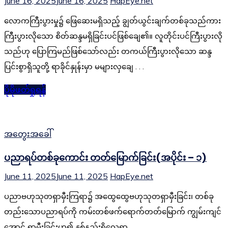
June 16, 2025
June 16, 2025
HapEye.net
လောကကြီးပွားမှု၌ ဖြေဆေးမရှိသည့် ချွတ်ယွင်းချက်တစ်ခုသည်ကား
ကြီးပွားလိုသော စိတ်ဆန္ဒမရှိခြင်းပင်ဖြစ်ချေ၏။ လူတိုင်းပင်ကြီးပွားလို
သည်ဟု ပြောကြမည်ဖြစ်သော်လည်း တကယ်ကြီးပွားလိုသော ဆန္ဒ
ပြင်းစွာရှိသူတို့ ရာခိုင်နှုန်းမှာ မများလှချေ . . .
ပိုမိုဖတ်ရှုရန်
အတွေးအခေါ်
ပညာရပ်တစ်ခုကောင်း တတ်မြောက်ခြင်း(အပိုင်း – ၁)
June 11, 2025
June 11, 2025
HapEye.net
ပညာဗဟုသုတရှာမှီးကြရာ၌ အထွေထွေဗဟုသုတရှာမှီးခြင်း၊ တစ်ခု
တည်းသောပညာရပ်ကို ကမ်းတစ်ဖက်ရောက်တတ်မြောက် ကျွမ်းကျင်
အောင် ရှာမှီးခြင်းဟူ၍ နှစ်နည်းရှိလေရာ. . .