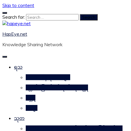
Skip to content
Search for:
HapEye.net
Knowledge Sharing Network
ရသ
ဘဝဒဿန ရသစာများ
ဂန္တဝင်မြောက် ပင်ကိုယ်ရေးဝတ္ထု
ဂမ္ဘီရ
ကဗျာ
သုတ
သဘာဝအစားအစာများ၏ ဂုဏ်သတ္တိဖြင့် ကျန်းမာ