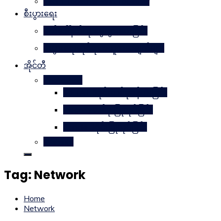
Learn Together Win Together
စီးပွားရေး
မက်ဒေါ်နယ်ကို မွေးဖွားပေးခြင်း
စီးပွားရေးဆိုင်ရာအယူအဆချက်များ
အိုင်တီ
Photoshop
METAL ဒီဇိုင်းတစ်ခုဖန်တီးခြင်း
Magnifyတစ်ခု ပြုလုပ်ခြင်း
Candle ဒီဇိုင်းပြုလုပ်ခြင်း
Website
Tag:
Network
Home
Network