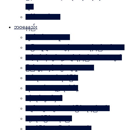
များ
ခေါင်းဆောင် ၁၀၀
ဘဝနေနည်း
လွတ်လပ်သော လူသား
အခြားသူများအား တွန်းအားပေးရန် နည်းလမ်း ၁၀၀
သင့်လုပ်ငန်းတွင်မွေ့လျော်ရန် နည်းလမ်း ၁၀၁သွယ်
ပြည်သူ့နီတိနှင့် ယဉ်ကျေးမှုပဒေသာ
စိတ်ကို. . . အဆိပ်ထုတ်ခြင်း
လုံးဝလက်မလျှော့လိုက်ပါနဲ့
ပန်းတိုင်သို့ ပစ်မှတ်
ငပျင်းတွေအတွက် အောင်မြင်ရေးနည်းလမ်း
ဂရုမစိုက်ခြင်း အနုပညာ
အောင်မြင်မှုသို့ ခြေလှမ်း၁၀၁လှမ်း