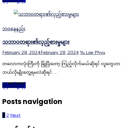
ဘဝနေနည်း
သဘာဝတရား၏လှည့်စားမှုများ
February 28, 2024
February 28, 2024
Yu Lae Phyu
တလောကလုံးကြီးကို ခြုံပြီးတော့ ကြည့်လိုက်မယ်ဆိုရင် လူတွေဟာ
ဘယ်လိုမျိုးတွေ့ရမလဲဆိုရင် . . .
ပိုမိုဖတ်ရှုရန်
Posts navigation
1
2
Next