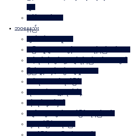
များ
ခေါင်းဆောင် ၁၀၀
ဘဝနေနည်း
လွတ်လပ်သော လူသား
အခြားသူများအား တွန်းအားပေးရန် နည်းလမ်း ၁၀၀
သင့်လုပ်ငန်းတွင်မွေ့လျော်ရန် နည်းလမ်း ၁၀၁သွယ်
ပြည်သူ့နီတိနှင့် ယဉ်ကျေးမှုပဒေသာ
စိတ်ကို. . . အဆိပ်ထုတ်ခြင်း
လုံးဝလက်မလျှော့လိုက်ပါနဲ့
ပန်းတိုင်သို့ ပစ်မှတ်
ငပျင်းတွေအတွက် အောင်မြင်ရေးနည်းလမ်း
ဂရုမစိုက်ခြင်း အနုပညာ
အောင်မြင်မှုသို့ ခြေလှမ်း၁၀၁လှမ်း