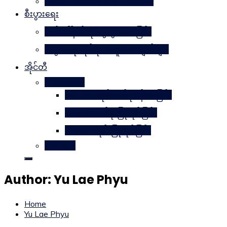
Learn Together Win Together
စီးပွားရေး
မက်ဒေါ်နယ်ကို မွေးဖွားပေးခြင်း
စီးပွားရေးဆိုင်ရာအယူအဆချက်များ
အိုင်တီ
Photoshop
METAL ဒီဇိုင်းတစ်ခုဖန်တီးခြင်း
Magnifyတစ်ခု ပြုလုပ်ခြင်း
Candle ဒီဇိုင်းပြုလုပ်ခြင်း
Website
Author:
Yu Lae Phyu
Home
Yu Lae Phyu