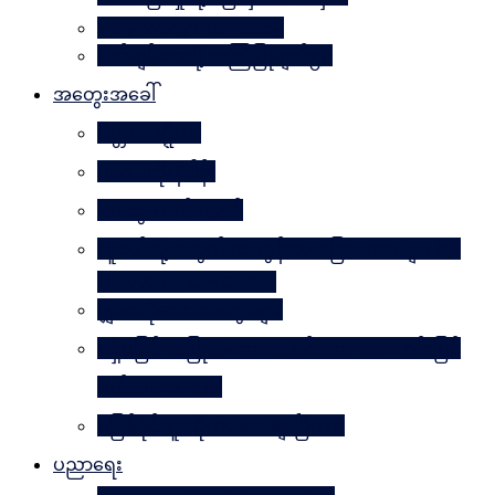
Why Worry? Be Happy
စိတ်ချမ်းသာဖို့ အကြံပြုချက်၅၀
အတွေးအခေါ်
မိတ္တဗလဋ္ဋီကာ
ပလေးတိုးနိဒါန်း
အတွေးလက်ဆောင်
လူငယ်တို့အတွက် ဘဝခွန်အားပြောစကားများ (by
Daw Aung San Su Kyi)
မျှဝေလိုသောအတွေးများ
မရှိမဖြစ် အပြုသဘောဆောင်သော အကောင်းမြင်
စိတ်သဘောထား
မဖြစ်နိုင်ဘူးဆိုတာ သေချာပြီလား
ပညာရေး