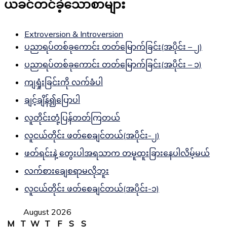
ယခင်တင်ခဲ့သောစာများ
Extroversion & Introversion
ပညာရပ်တစ်ခုကောင်း တတ်မြောက်ခြင်း(အပိုင်း – ၂)
ပညာရပ်တစ်ခုကောင်း တတ်မြောက်ခြင်း(အပိုင်း – ၁)
ကျရှုံးခြင်းကို လက်ခံပါ
ချင့်ချိန်၍ပြောပါ
လူတိုင်းတုံ့ပြန်တတ်ကြတယ်
လူငယ်တိုင်း ဖတ်စေချင်တယ်(အပိုင်း-၂)
ဖတ်ရင်းနဲ့ တွေးပါအရသာက တမူထူးခြားနေပါလိမ့်မယ်
လက်စားချေစရာမလိုဘူး
လူငယ်တိုင်း ဖတ်စေချင်တယ်(အပိုင်း-၁)
August 2026
M
T
W
T
F
S
S