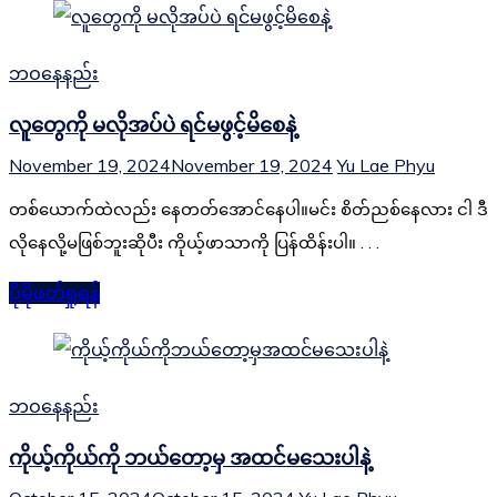
ဘဝနေနည်း
လူတွေကို မလိုအပ်ပဲ ရင်မဖွင့်မိစေနဲ့
November 19, 2024
November 19, 2024
Yu Lae Phyu
တစ်ယောက်ထဲလည်း နေတတ်အောင်နေပါ။မင်း စိတ်ညစ်နေလား ငါ ဒီ
လိုနေလို့မဖြစ်ဘူးဆိုပီး ကိုယ့်ဖာသာကို ပြန်ထိန်းပါ။ . . .
ပိုမိုဖတ်ရှုရန်
ဘဝနေနည်း
ကိုယ့်ကိုယ်ကို ဘယ်တော့မှ အထင်မသေးပါနဲ့