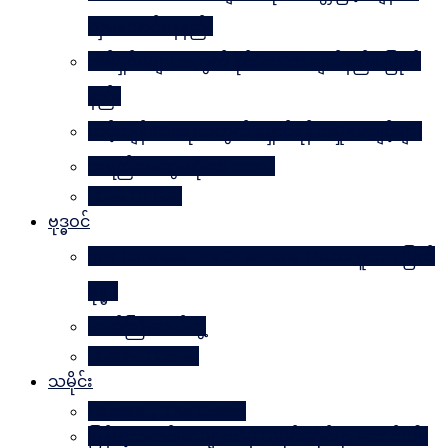
လှပအောင်နေနည်း
အိမ်ရှင်မများအတွက် နိုင်ငံတကာ ချတ်နည်း၊ ပြုတ်
နည်း
သင့်ကျန်းမာရေးအတွက် ရှောင်ရန် အမှုအကျင့်များ
အရည်အသွေးဆိုတာ ဘာလဲ
Rules Of Golf
ဗုဒ္ဓဝင်
The Luminous Life Of Buddha ( မဟာလူသား မြတ်
ဗုဒ္ဓ )
ဇာတ်ကြီးဆယ်ဘွဲ့
Buddha Quotes
သမိုင်း
Mandalay The Golden
မြန်မာ့သတင်းစာများထဲမှ သမိုင်းဆိုင်ရာ ဆောင်းပါး