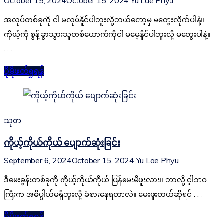
October 15, 2024
October 15, 2024
Yu Lae Phyu
အလုပ်တစ်ခုကို ငါ မလုပ်နိူင်ပါဘူးလို့ဘယ်တော့မှ မတွေးလိုက်ပါနဲ့။
ကိုယ့်ကို စွန့်ခွာသွားသူတစ်ယောက်ကိုငါ မမေ့နိူင်ပါဘူးလို့ မတွေးပါနဲ့။
. . .
ပိုမိုဖတ်ရှုရန်
သုတ
ကိုယ့်ကိုယ်ကိုယ် ပျောက်ဆုံးခြင်း
September 6, 2024
October 15, 2024
Yu Lae Phyu
ဒီမေးခွန်းတစ်ခုကို ကိုယ့်ကိုယ်ကိုယ် ပြန်မေးမိဖူးလား။ ဘာလို့ င့ါဘဝ
ကြီးက အဓိပ္ပါယ်မရှိဘူးလို့ ခံစားနေရတာလဲ။ မေးဖူးတယ်ဆိုရင် . . .
ပိုမိုဖတ်ရှုရန်