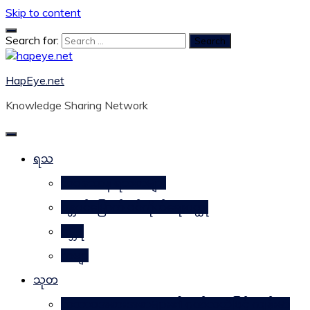
Skip to content
Search for:
HapEye.net
Knowledge Sharing Network
ရသ
ဘဝဒဿန ရသစာများ
ဂန္တဝင်မြောက် ပင်ကိုယ်ရေးဝတ္ထု
ဂမ္ဘီရ
ကဗျာ
သုတ
သဘာဝအစားအစာများ၏ ဂုဏ်သတ္တိဖြင့် ကျန်းမာ