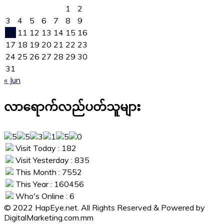
1
2
3
4
5
6
7
8
9
10
11
12
13
14
15
16
17
18
19
20
21
22
23
24
25
26
27
28
29
30
31
« Jun
လာရောက်လည်ပတ်သူများ
Visit Today : 182
Visit Yesterday : 835
This Month : 7552
This Year : 160456
Who's Online : 6
© 2022 HapEye.net. All Rights Reserved & Powered by
DigitalMarketing.com.mm