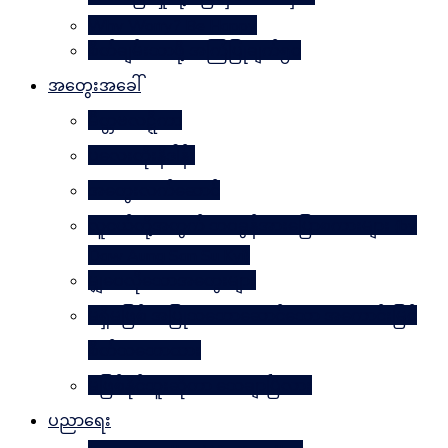
Why Worry? Be Happy
စိတ်ချမ်းသာဖို့ အကြံပြုချက်၅၀
အတွေးအခေါ်
မိတ္တဗလဋ္ဋီကာ
ပလေးတိုးနိဒါန်း
အတွေးလက်ဆောင်
လူငယ်တို့အတွက် ဘဝခွန်အားပြောစကားများ (by
Daw Aung San Su Kyi)
မျှဝေလိုသောအတွေးများ
မရှိမဖြစ် အပြုသဘောဆောင်သော အကောင်းမြင်
စိတ်သဘောထား
မဖြစ်နိုင်ဘူးဆိုတာ သေချာပြီလား
ပညာရေး