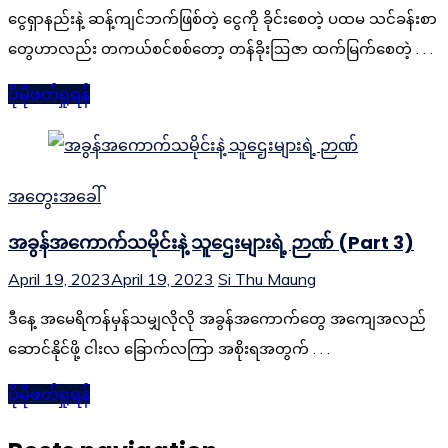
ငွေရှာနည်းနဲ့ ဆန့်ကျင်ဘက်ဖြစ်တဲ့ ငွေကို ခိုင်းစေတဲ့ ပထမ သင်ခန်းစာ
တွေဟာလည်း တကယ်စင်စစ်တော့ တန်ခိုးဩဇာ ထက်မြက်စေတဲ့ . . .
ပိုမိုဖတ်ရှုရန်
အတွေးအခေါ်
အခွန်အကောက်သမိုင်းနဲ့ သူဌေးများရဲ့ ဉာဏ် (Part 3)
April 19, 2023
April 19, 2023
Si Thu Maung
ဒီနေ့ အမေရိကန်မှန်သမျှလိုလို အခွန်အကောက်တွေ အကျေအလည်
ဆောင်နိုင်ဖို့ ငါးလ ခြောက်လကြာ အစိုးရအတွက် . . .
ပိုမိုဖတ်ရှုရန်