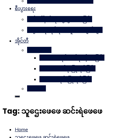
Learn Together Win Together
စီးပွားရေး
မက်ဒေါ်နယ်ကို မွေးဖွားပေးခြင်း
စီးပွားရေးဆိုင်ရာအယူအဆချက်များ
အိုင်တီ
Photoshop
METAL ဒီဇိုင်းတစ်ခုဖန်တီးခြင်း
Magnifyတစ်ခု ပြုလုပ်ခြင်း
Candle ဒီဇိုင်းပြုလုပ်ခြင်း
Website
Tag:
သူဌေးဖေဖေ ဆင်းရဲဖေဖေ
Home
သူဌေးဖေဖေ ဆင်းရဲဖေဖေ