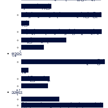
လှပအောင်နေနည်း
အိမ်ရှင်မများအတွက် နိုင်ငံတကာ ချတ်နည်း၊ ပြုတ်
နည်း
သင့်ကျန်းမာရေးအတွက် ရှောင်ရန် အမှုအကျင့်များ
အရည်အသွေးဆိုတာ ဘာလဲ
Rules Of Golf
ဗုဒ္ဓဝင်
The Luminous Life Of Buddha ( မဟာလူသား မြတ်
ဗုဒ္ဓ )
ဇာတ်ကြီးဆယ်ဘွဲ့
Buddha Quotes
သမိုင်း
Mandalay The Golden
မြန်မာ့သတင်းစာများထဲမှ သမိုင်းဆိုင်ရာ ဆောင်းပါး