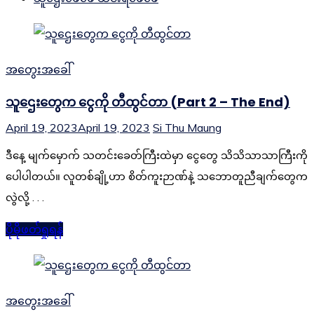
အတွေးအခေါ်
သူဌေးတွေက ငွေကို တီထွင်တာ (Part 2 – The End)
April 19, 2023
April 19, 2023
Si Thu Maung
ဒီနေ့ မျက်မှောက် သတင်းခေတ်ကြီးထဲမှာ ငွေတွေ သိသိသာသာကြီးကို
ပေါပါတယ်။ လူတစ်ချို့ဟာ စိတ်ကူးဉာဏ်နဲ့ သဘောတူညီချက်တွေက
လွဲလို့ . . .
ပိုမိုဖတ်ရှုရန်
အတွေးအခေါ်