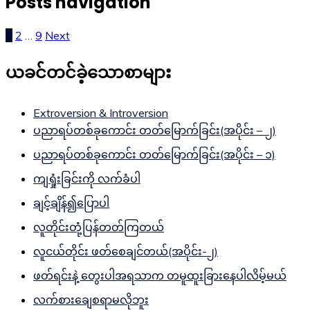
Posts navigation
1
2
…
9
Next
ယခင်တင်ခဲ့သောစာများ
Extroversion & Introversion
ပညာရပ်တစ်ခုကောင်း တတ်မြောက်ခြင်း(အပိုင်း – ၂)
ပညာရပ်တစ်ခုကောင်း တတ်မြောက်ခြင်း(အပိုင်း – ၁)
ကျရှုံးခြင်းကို လက်ခံပါ
ချင့်ချိန်၍ပြောပါ
လူတိုင်းတုံ့ပြန်တတ်ကြတယ်
လူငယ်တိုင်း ဖတ်စေချင်တယ်(အပိုင်း-၂)
ဖတ်ရင်းနဲ့ တွေးပါအရသာက တမူထူးခြားနေပါလိမ့်မယ်
လက်စားချေစရာမလိုဘူး