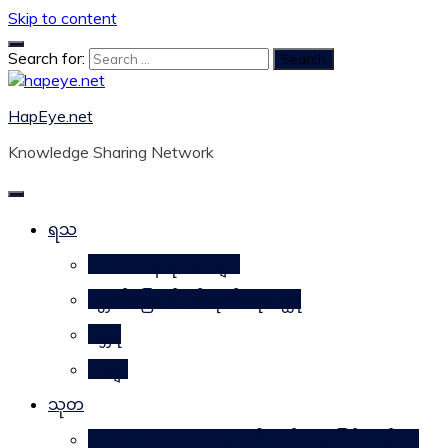
Skip to content
Search for:
HapEye.net
Knowledge Sharing Network
ရသ
ဘဝဒဿန ရသစာများ
ဂန္တဝင်မြောက် ပင်ကိုယ်ရေးဝတ္ထု
ဂမ္ဘီရ
ကဗျာ
သုတ
သဘာဝအစားအစာများ၏ ဂုဏ်သတ္တိဖြင့် ကျန်းမာ