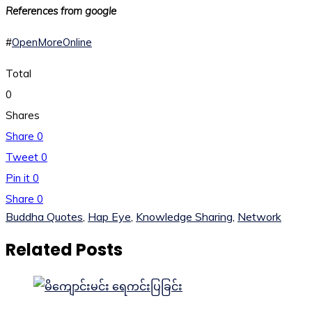
References from google
#
OpenMoreOnline
Total
0
Shares
Share
0
Tweet
0
Pin it
0
Share
0
Buddha Quotes
,
Hap Eye
,
Knowledge Sharing
,
Network
Related Posts