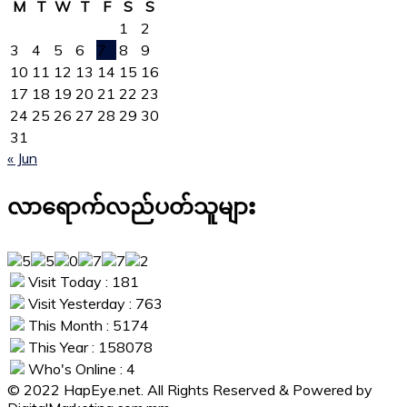
M
T
W
T
F
S
S
1
2
3
4
5
6
7
8
9
10
11
12
13
14
15
16
17
18
19
20
21
22
23
24
25
26
27
28
29
30
31
« Jun
လာရောက်လည်ပတ်သူများ
Visit Today : 181
Visit Yesterday : 763
This Month : 5174
This Year : 158078
Who's Online : 4
© 2022 HapEye.net. All Rights Reserved & Powered by