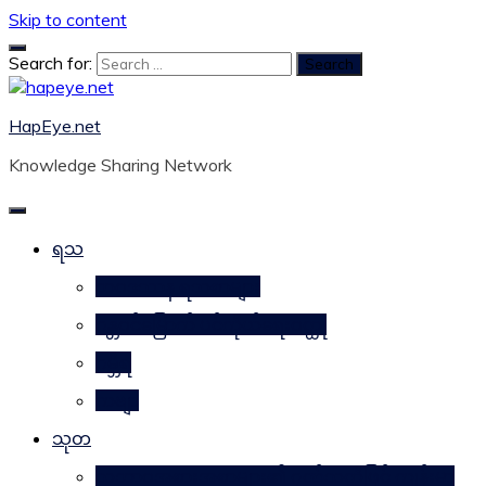
Skip to content
Search for:
HapEye.net
Knowledge Sharing Network
ရသ
ဘဝဒဿန ရသစာများ
ဂန္တဝင်မြောက် ပင်ကိုယ်ရေးဝတ္ထု
ဂမ္ဘီရ
ကဗျာ
သုတ
သဘာဝအစားအစာများ၏ ဂုဏ်သတ္တိဖြင့် ကျန်းမာ