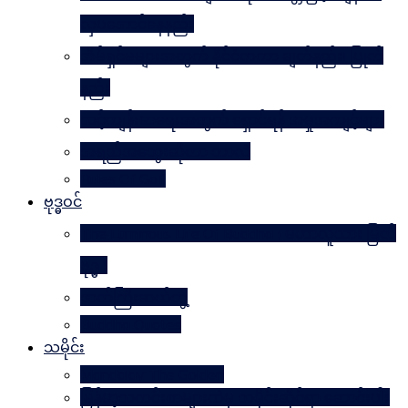
လှပအောင်နေနည်း
အိမ်ရှင်မများအတွက် နိုင်ငံတကာ ချတ်နည်း၊ ပြုတ်
နည်း
သင့်ကျန်းမာရေးအတွက် ရှောင်ရန် အမှုအကျင့်များ
အရည်အသွေးဆိုတာ ဘာလဲ
Rules Of Golf
ဗုဒ္ဓဝင်
The Luminous Life Of Buddha ( မဟာလူသား မြတ်
ဗုဒ္ဓ )
ဇာတ်ကြီးဆယ်ဘွဲ့
Buddha Quotes
သမိုင်း
Mandalay The Golden
မြန်မာ့သတင်းစာများထဲမှ သမိုင်းဆိုင်ရာ ဆောင်းပါး