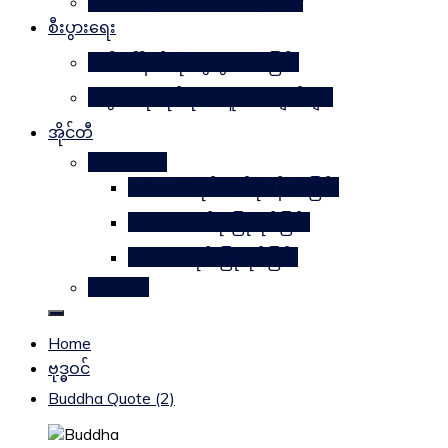
Learn Together Win Together
စီးပွားရေး
မက်ဒေါ်နယ်ကို မွေးဖွားပေးခြင်း
စီးပွားရေးဆိုင်ရာအယူအဆချက်များ
အိုင်တီ
Photoshop
METAL ဒီဇိုင်းတစ်ခုဖန်တီးခြင်း
Magnifyတစ်ခု ပြုလုပ်ခြင်း
Candle ဒီဇိုင်းပြုလုပ်ခြင်း
Website
Home
ဗုဒ္ဓဝင်
Buddha Quote (2)