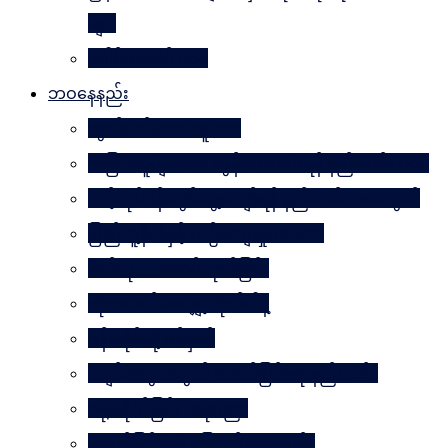
များ
ခေါင်းဆောင် ၁၀၀
ဘဝနေနည်း
လွတ်လပ်သော လူသား
အခြားသူများအား တွန်းအားပေးရန် နည်းလမ်း ၁၀၀
သင့်လုပ်ငန်းတွင်မွေ့လျော်ရန် နည်းလမ်း ၁၀၁သွယ်
ပြည်သူ့နီတိနှင့် ယဉ်ကျေးမှုပဒေသာ
စိတ်ကို. . . အဆိပ်ထုတ်ခြင်း
လုံးဝလက်မလျှော့လိုက်ပါနဲ့
ပန်းတိုင်သို့ ပစ်မှတ်
ငပျင်းတွေအတွက် အောင်မြင်ရေးနည်းလမ်း
ဂရုမစိုက်ခြင်း အနုပညာ
အောင်မြင်မှုသို့ ခြေလှမ်း၁၀၁လှမ်း