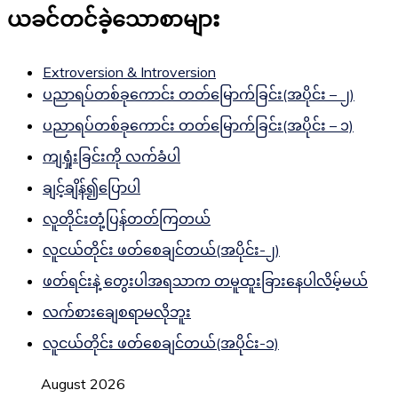
ယခင်တင်ခဲ့သောစာများ
Extroversion & Introversion
ပညာရပ်တစ်ခုကောင်း တတ်မြောက်ခြင်း(အပိုင်း – ၂)
ပညာရပ်တစ်ခုကောင်း တတ်မြောက်ခြင်း(အပိုင်း – ၁)
ကျရှုံးခြင်းကို လက်ခံပါ
ချင့်ချိန်၍ပြောပါ
လူတိုင်းတုံ့ပြန်တတ်ကြတယ်
လူငယ်တိုင်း ဖတ်စေချင်တယ်(အပိုင်း-၂)
ဖတ်ရင်းနဲ့ တွေးပါအရသာက တမူထူးခြားနေပါလိမ့်မယ်
လက်စားချေစရာမလိုဘူး
လူငယ်တိုင်း ဖတ်စေချင်တယ်(အပိုင်း-၁)
August 2026