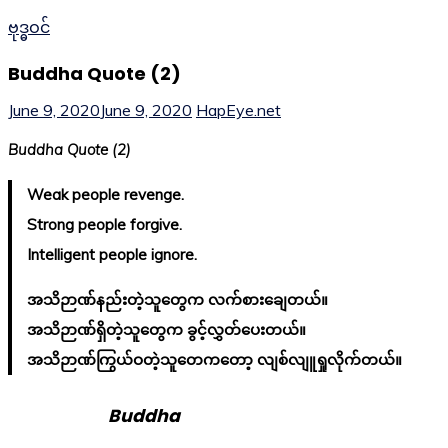
ဗုဒ္ဓဝင်
Buddha Quote (2)
June 9, 2020
June 9, 2020
HapEye.net
Buddha Quote (2)
Weak people revenge.
Strong people forgive.
Intelligent people ignore.
အသိဉာဏ်နည်းတဲ့သူတွေက လက်စားချေတယ်။
အသိဉာဏ်ရှိတဲ့သူတွေက ခွင့်လွှတ်ပေးတယ်။
အသိဉာဏ်ကြွယ်ဝတဲ့သူတေကတော့ လျစ်လျူရှုလိုက်တယ်။
Buddha