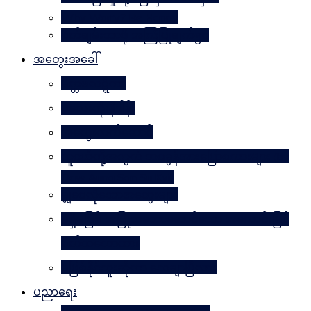
Why Worry? Be Happy
စိတ်ချမ်းသာဖို့ အကြံပြုချက်၅၀
အတွေးအခေါ်
မိတ္တဗလဋ္ဋီကာ
ပလေးတိုးနိဒါန်း
အတွေးလက်ဆောင်
လူငယ်တို့အတွက် ဘဝခွန်အားပြောစကားများ (by
Daw Aung San Su Kyi)
မျှဝေလိုသောအတွေးများ
မရှိမဖြစ် အပြုသဘောဆောင်သော အကောင်းမြင်
စိတ်သဘောထား
မဖြစ်နိုင်ဘူးဆိုတာ သေချာပြီလား
ပညာရေး