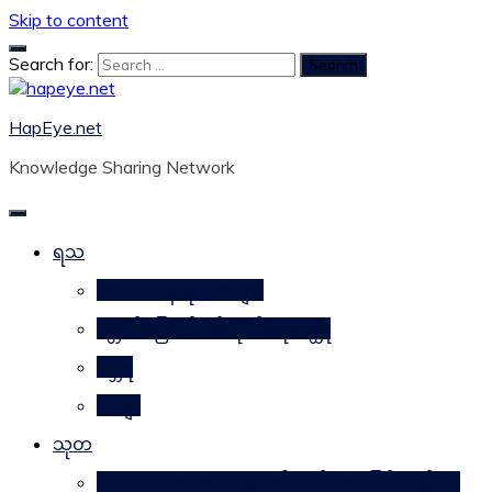
Skip to content
Search for:
HapEye.net
Knowledge Sharing Network
ရသ
ဘဝဒဿန ရသစာများ
ဂန္တဝင်မြောက် ပင်ကိုယ်ရေးဝတ္ထု
ဂမ္ဘီရ
ကဗျာ
သုတ
သဘာဝအစားအစာများ၏ ဂုဏ်သတ္တိဖြင့် ကျန်းမာ