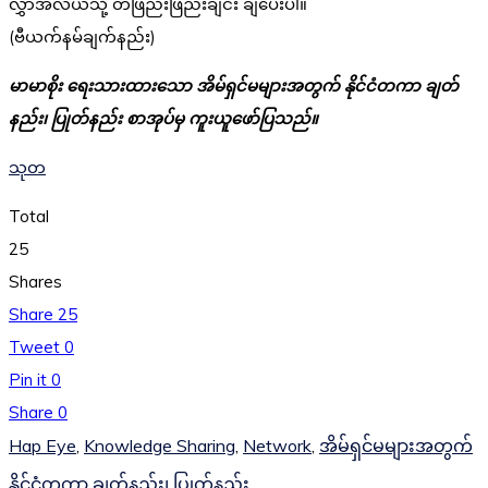
လွှာအလယ်သို့ တဖြည်းဖြည်းချင်း ချပေးပါ။
(ဗီယက်နမ်ချက်နည်း)
မာမာစိုး ရေးသားထားသော အိမ်ရှင်မများအတွက် နိုင်ငံတကာ ချတ်
နည်း၊ ပြုတ်နည်း စာအုပ်မှ ကူးယူဖော်ပြသည်။
သုတ
Total
25
Shares
Share
25
Tweet
0
Pin it
0
Share
0
Hap Eye
,
Knowledge Sharing
,
Network
,
အိမ်ရှင်မများအတွက်
နိုင်ငံတကာ ချတ်နည်း၊ ပြုတ်နည်း