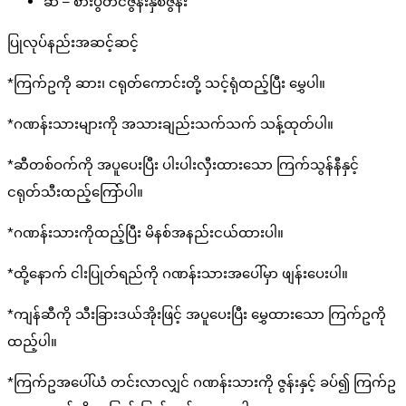
ဆီ – စားပွဲတင်ဇွန်းနှစ်ဇွန်း
ပြုလုပ်နည်းအဆင့်ဆင့်
*ကြက်ဥကို ဆား၊ ငရုတ်ကောင်းတို့ သင့်ရုံထည့်ပြီး မွှေပါ။
*ဂဏန်းသားများကို အသားချည်းသက်သက် သန့်ထုတ်ပါ။
*ဆီတစ်ဝက်ကို အပူပေးပြီး ပါးပါးလှီးထားသော ကြက်သွန်နီနှင့်
ငရုတ်သီးထည့်ကြော်ပါ။
*ဂဏန်းသားကိုထည့်ပြီး မိနစ်အနည်းငယ်ထားပါ။
*ထို့နောက် ငါးပြုတ်ရည်ကို ဂဏန်းသားအပေါ်မှာ ဖျန်းပေးပါ။
*ကျန်ဆီကို သီးခြားဒယ်အိုးဖြင့် အပူပေးပြီး မွှေထားသော ကြက်ဥကို
ထည့်ပါ။
*ကြက်ဥအပေါ်ယံ တင်းလာလျှင် ဂဏန်းသားကို ဇွန်းနှင့် ခပ်၍ ကြက်ဥ