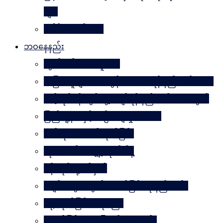
များ
ခေါင်းဆောင် ၁၀၀
ဘဝနေနည်း
လွတ်လပ်သော လူသား
အခြားသူများအား တွန်းအားပေးရန် နည်းလမ်း ၁၀၀
သင့်လုပ်ငန်းတွင်မွေ့လျော်ရန် နည်းလမ်း ၁၀၁သွယ်
ပြည်သူ့နီတိနှင့် ယဉ်ကျေးမှုပဒေသာ
စိတ်ကို. . . အဆိပ်ထုတ်ခြင်း
လုံးဝလက်မလျှော့လိုက်ပါနဲ့
ပန်းတိုင်သို့ ပစ်မှတ်
ငပျင်းတွေအတွက် အောင်မြင်ရေးနည်းလမ်း
ဂရုမစိုက်ခြင်း အနုပညာ
အောင်မြင်မှုသို့ ခြေလှမ်း၁၀၁လှမ်း