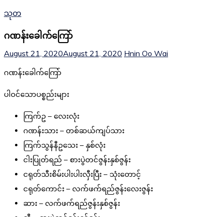
သုတ
ဂဏန်းခေါက်ကြော်
August 21, 2020
August 21, 2020
Hnin Oo Wai
ဂဏန်းခေါက်ကြော်
ပါဝင်သောပစ္စည်းများ
ကြက်ဥ – လေးလုံး
ဂဏန်းသား – တစ်ဆယ်ကျပ်သား
ကြက်သွန်နီဥသေး – နှစ်လုံး
ငါးပြုတ်ရည် – စားပွဲတင်ဇွန်းနှစ်ဇွန်း
ငရုတ်သီးစိမ်းပါးပါးလှီးပြီး – သုံးတောင့်
ငရုတ်ကောင်း – လက်ဖက်ရည်ဇွန်းလေးဇွန်း
ဆား – လက်ဖက်ရည်ဇွန်းနှစ်ဇွန်း