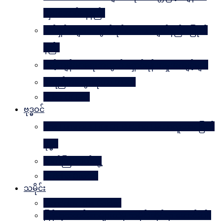
လှပအောင်နေနည်း
အိမ်ရှင်မများအတွက် နိုင်ငံတကာ ချတ်နည်း၊ ပြုတ်
နည်း
သင့်ကျန်းမာရေးအတွက် ရှောင်ရန် အမှုအကျင့်များ
အရည်အသွေးဆိုတာ ဘာလဲ
Rules Of Golf
ဗုဒ္ဓဝင်
The Luminous Life Of Buddha ( မဟာလူသား မြတ်
ဗုဒ္ဓ )
ဇာတ်ကြီးဆယ်ဘွဲ့
Buddha Quotes
သမိုင်း
Mandalay The Golden
မြန်မာ့သတင်းစာများထဲမှ သမိုင်းဆိုင်ရာ ဆောင်းပါး