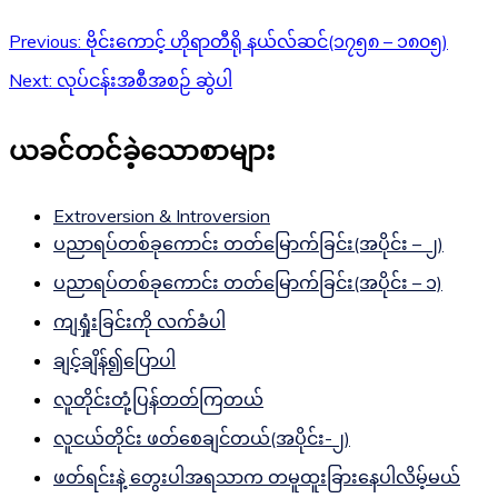
Previous:
ဗိုင်းကောင့် ဟိုရာတီရို နယ်လ်ဆင်(၁၇၅၈ – ၁၈၀၅)
Next:
လုပ်ငန်းအစီအစဉ် ဆွဲပါ
ယခင်တင်ခဲ့သောစာများ
Extroversion & Introversion
ပညာရပ်တစ်ခုကောင်း တတ်မြောက်ခြင်း(အပိုင်း – ၂)
ပညာရပ်တစ်ခုကောင်း တတ်မြောက်ခြင်း(အပိုင်း – ၁)
ကျရှုံးခြင်းကို လက်ခံပါ
ချင့်ချိန်၍ပြောပါ
လူတိုင်းတုံ့ပြန်တတ်ကြတယ်
လူငယ်တိုင်း ဖတ်စေချင်တယ်(အပိုင်း-၂)
ဖတ်ရင်းနဲ့ တွေးပါအရသာက တမူထူးခြားနေပါလိမ့်မယ်