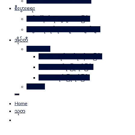
Learn Together Win Together
စီးပွားရေး
မက်ဒေါ်နယ်ကို မွေးဖွားပေးခြင်း
စီးပွားရေးဆိုင်ရာအယူအဆချက်များ
အိုင်တီ
Photoshop
METAL ဒီဇိုင်းတစ်ခုဖန်တီးခြင်း
Magnifyတစ်ခု ပြုလုပ်ခြင်း
Candle ဒီဇိုင်းပြုလုပ်ခြင်း
Website
Home
သုတ