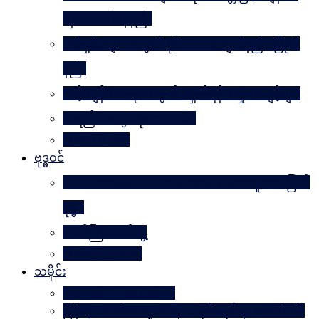
လှပအောင်နေနည်း
အိမ်ရှင်မများအတွက် နိုင်ငံတကာ ချတ်နည်း၊ ပြုတ်
နည်း
သင့်ကျန်းမာရေးအတွက် ရှောင်ရန် အမှုအကျင့်များ
အရည်အသွေးဆိုတာ ဘာလဲ
Rules Of Golf
ဗုဒ္ဓဝင်
The Luminous Life Of Buddha ( မဟာလူသား မြတ်
ဗုဒ္ဓ )
ဇာတ်ကြီးဆယ်ဘွဲ့
Buddha Quotes
သမိုင်း
Mandalay The Golden
မြန်မာ့သတင်းစာများထဲမှ သမိုင်းဆိုင်ရာ ဆောင်းပါး