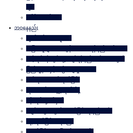
များ
ခေါင်းဆောင် ၁၀၀
ဘဝနေနည်း
လွတ်လပ်သော လူသား
အခြားသူများအား တွန်းအားပေးရန် နည်းလမ်း ၁၀၀
သင့်လုပ်ငန်းတွင်မွေ့လျော်ရန် နည်းလမ်း ၁၀၁သွယ်
ပြည်သူ့နီတိနှင့် ယဉ်ကျေးမှုပဒေသာ
စိတ်ကို. . . အဆိပ်ထုတ်ခြင်း
လုံးဝလက်မလျှော့လိုက်ပါနဲ့
ပန်းတိုင်သို့ ပစ်မှတ်
ငပျင်းတွေအတွက် အောင်မြင်ရေးနည်းလမ်း
ဂရုမစိုက်ခြင်း အနုပညာ
အောင်မြင်မှုသို့ ခြေလှမ်း၁၀၁လှမ်း