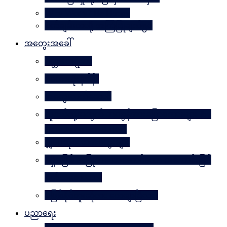
Why Worry? Be Happy
စိတ်ချမ်းသာဖို့ အကြံပြုချက်၅၀
အတွေးအခေါ်
မိတ္တဗလဋ္ဋီကာ
ပလေးတိုးနိဒါန်း
အတွေးလက်ဆောင်
လူငယ်တို့အတွက် ဘဝခွန်အားပြောစကားများ (by
Daw Aung San Su Kyi)
မျှဝေလိုသောအတွေးများ
မရှိမဖြစ် အပြုသဘောဆောင်သော အကောင်းမြင်
စိတ်သဘောထား
မဖြစ်နိုင်ဘူးဆိုတာ သေချာပြီလား
ပညာရေး