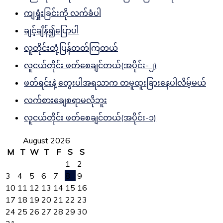
ကျရှုံးခြင်းကို လက်ခံပါ
ချင့်ချိန်၍ပြောပါ
လူတိုင်းတုံ့ပြန်တတ်ကြတယ်
လူငယ်တိုင်း ဖတ်စေချင်တယ်(အပိုင်း-၂)
ဖတ်ရင်းနဲ့ တွေးပါအရသာက တမူထူးခြားနေပါလိမ့်မယ်
လက်စားချေစရာမလိုဘူး
လူငယ်တိုင်း ဖတ်စေချင်တယ်(အပိုင်း-၁)
August 2026
M
T
W
T
F
S
S
1
2
3
4
5
6
7
8
9
10
11
12
13
14
15
16
17
18
19
20
21
22
23
24
25
26
27
28
29
30