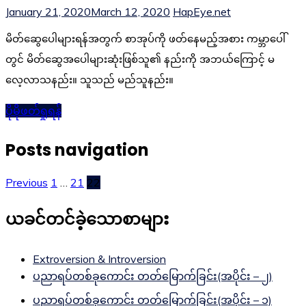
January 21, 2020
March 12, 2020
HapEye.net
မိတ်ဆွေပေါများရန်အတွက် စာအုပ်ကို ဖတ်နေမည့်အစား ကမ္ဘာပေါ်
တွင် မိတ်ဆွေအပေါများဆုံးဖြစ်သူ၏ နည်းကို အဘယ်ကြောင့် မ
လေ့လာသနည်း။ သူသည် မည်သူနည်း။
ပိုမိုဖတ်ရှုရန်
Posts navigation
Previous
1
…
21
22
ယခင်တင်ခဲ့သောစာများ
Extroversion & Introversion
ပညာရပ်တစ်ခုကောင်း တတ်မြောက်ခြင်း(အပိုင်း – ၂)
ပညာရပ်တစ်ခုကောင်း တတ်မြောက်ခြင်း(အပိုင်း – ၁)