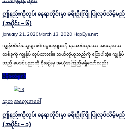
ဘဝနေနည်း
သုတ
ဤနည်းကိုလုပ်၊ နေရာတိုင်းမှာ ခရီးဦးကြို ပြုလုပ်လိမ့်မည်
(အပိုင်း – ၆)
January 21, 2020
March 13, 2020
HapEye.net
ကျွန်ုပ်မိတ်ဆွေများ၏ မွေးနေ့များကို ရအောင်ယူသော အလေ့အထ
တစ်ခုကို ကျွန်ုပ် လုပ်ထား၏။ ဘယ်လိုယူသည်ကို ပြောပါအံ့။ ကျွန်ုပ်
သည် ဗေဒင်ပညာကို စိုးစဉ်းမှ အယုံအကြည်မရှိသော်လည်း
ပိုမိုဖတ်ရှုရန်
သုတ
အတွေးအခေါ်
ဤနည်းကိုလုပ်၊ နေရာတိုင်းမှာ ခရီးဦးကြို ပြုလုပ်လိမ့်မည်
(အပိုင်း – ၁)