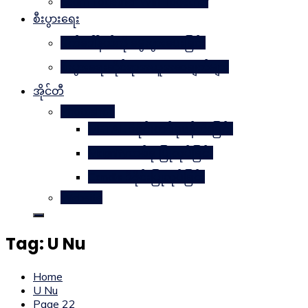
Learn Together Win Together
စီးပွားရေး
မက်ဒေါ်နယ်ကို မွေးဖွားပေးခြင်း
စီးပွားရေးဆိုင်ရာအယူအဆချက်များ
အိုင်တီ
Photoshop
METAL ဒီဇိုင်းတစ်ခုဖန်တီးခြင်း
Magnifyတစ်ခု ပြုလုပ်ခြင်း
Candle ဒီဇိုင်းပြုလုပ်ခြင်း
Website
Tag:
U Nu
Home
U Nu
Page 22