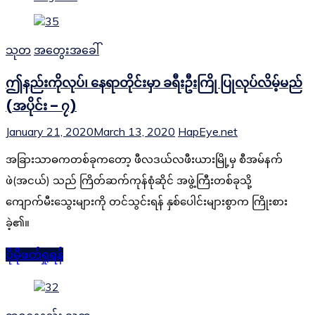
သုတ
အတွေးအခေါ်
ဤနည်းကိုလုပ်၊ နေရာတိုင်းမှာ ခရီးဦးကြို ပြုလုပ်လိမ့်မည်
(အပိုင်း – ၇)
January 21, 2020
March 13, 2020
HapEye.net
အခြားသာဓကတစ်ခုကတော့ ဖီလဒယ်လဖီးယားမြို့မှ စီအမ်နက်
ဖဲ(အငယ်) သည် ကြိတ်ဆက်ကုန်စုံဆိုင် အဖွဲ့ကြီးတစ်ခုသို့
ကျောက်မီးသွေးများကို တင်သွင်းရန် နှစ်ပေါင်းများစွာက ကြိုးစား
ခဲ့၏။
ပိုမိုဖတ်ရှုရန်