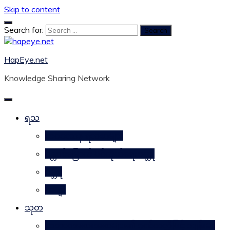
Skip to content
Search for:
HapEye.net
Knowledge Sharing Network
ရသ
ဘဝဒဿန ရသစာများ
ဂန္တဝင်မြောက် ပင်ကိုယ်ရေးဝတ္ထု
ဂမ္ဘီရ
ကဗျာ
သုတ
သဘာဝအစားအစာများ၏ ဂုဏ်သတ္တိဖြင့် ကျန်းမာ