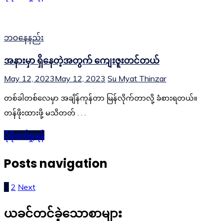
ဘဝနေနည်း
အနားမှာ ရှိနေတဲ့အတွက် ကျေးဇူးတင်တယ်
May 12, 2023
May 12, 2023
Su Myat Thinzar
တစ်ခါတစ်လေမှာ အချိန်ကုန်တာ မြန်လိုက်တာလို့ ခံစားရတယ်။
တန်ဖိုးထားဖို့ မသိတတ် . . .
ပိုမိုဖတ်ရှုရန်
Posts navigation
1
2
Next
ယခင်တင်ခဲ့သောစာများ