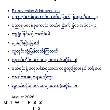
Extroversion & Introversion
ပညာရပ်တစ်ခုကောင်း တတ်မြောက်ခြင်း(အပိုင်း – ၂)
ပညာရပ်တစ်ခုကောင်း တတ်မြောက်ခြင်း(အပိုင်း – ၁)
ကျရှုံးခြင်းကို လက်ခံပါ
ချင့်ချိန်၍ပြောပါ
လူတိုင်းတုံ့ပြန်တတ်ကြတယ်
လူငယ်တိုင်း ဖတ်စေချင်တယ်(အပိုင်း-၂)
ဖတ်ရင်းနဲ့ တွေးပါအရသာက တမူထူးခြားနေပါလိမ့်မယ်
လက်စားချေစရာမလိုဘူး
လူငယ်တိုင်း ဖတ်စေချင်တယ်(အပိုင်း-၁)
August 2026
M
T
W
T
F
S
S
1
2