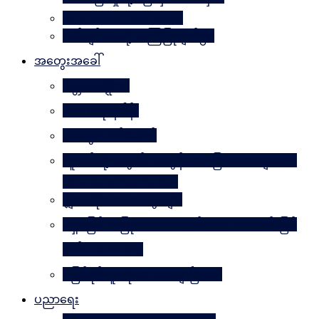
Why Worry? Be Happy
စိတ်ချမ်းသာဖို့ အကြံပြုချက်၅၀
အတွေးအခေါ်
မိတ္တဗလဋ္ဋီကာ
ပလေးတိုးနိဒါန်း
အတွေးလက်ဆောင်
လူငယ်တို့အတွက် ဘဝခွန်အားပြောစကားများ (by
Daw Aung San Su Kyi)
မျှဝေလိုသောအတွေးများ
မရှိမဖြစ် အပြုသဘောဆောင်သော အကောင်းမြင်
စိတ်သဘောထား
မဖြစ်နိုင်ဘူးဆိုတာ သေချာပြီလား
ပညာရေး