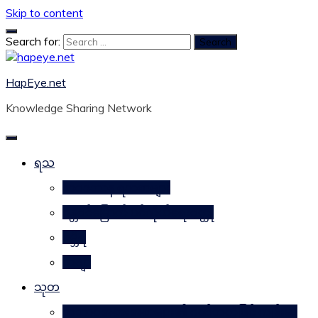
Skip to content
Search for:
HapEye.net
Knowledge Sharing Network
ရသ
ဘဝဒဿန ရသစာများ
ဂန္တဝင်မြောက် ပင်ကိုယ်ရေးဝတ္ထု
ဂမ္ဘီရ
ကဗျာ
သုတ
သဘာဝအစားအစာများ၏ ဂုဏ်သတ္တိဖြင့် ကျန်းမာ