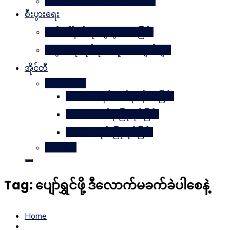
Learn Together Win Together
စီးပွားရေး
မက်ဒေါ်နယ်ကို မွေးဖွားပေးခြင်း
စီးပွားရေးဆိုင်ရာအယူအဆချက်များ
အိုင်တီ
Photoshop
METAL ဒီဇိုင်းတစ်ခုဖန်တီးခြင်း
Magnifyတစ်ခု ပြုလုပ်ခြင်း
Candle ဒီဇိုင်းပြုလုပ်ခြင်း
Website
Tag:
ပျော်ရွှင်ဖို့ ဒီလောက်မခက်ခဲပါစေနဲ့
Home