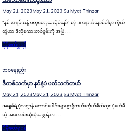
သဘောပေါက်သွားတာ
May 21, 2023
May 21, 2023
Su Myat Thinzar
“နင် အရင်ကနဲ့ မတူတော့သလိုပဲနော်” တဲ့…။ နောက်နောင်ခါမှာ ကိုယ်
တို့ဟာ ဒီလိုစကားတစ်ခွန်းကို အမြဲ . . .
ပိုမိုဖတ်ရှုရန်
ဘဝနေနည်း
ဒီတစ်သက်မှာ နင်နဲ့ပဲ ပတ်သက်တယ်
May 21, 2023
May 21, 2023
Su Myat Thinzar
အချစ်ရဲ့ပုံသဏ္ဍန် ထောင်ပေါင်းများစွာရှိတယ်။ကိုယ်စိတ်ကူး ပုံဖော်မိ
တဲ့ အကောင်းဆုံးပုံသဏ္ဍန်က . . .
ပိုမိုဖတ်ရှုရန်