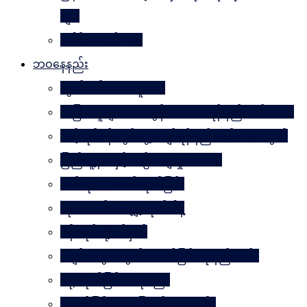
များ
ခေါင်းဆောင် ၁၀၀
ဘဝနေနည်း
လွတ်လပ်သော လူသား
အခြားသူများအား တွန်းအားပေးရန် နည်းလမ်း ၁၀၀
သင့်လုပ်ငန်းတွင်မွေ့လျော်ရန် နည်းလမ်း ၁၀၁သွယ်
ပြည်သူ့နီတိနှင့် ယဉ်ကျေးမှုပဒေသာ
စိတ်ကို. . . အဆိပ်ထုတ်ခြင်း
လုံးဝလက်မလျှော့လိုက်ပါနဲ့
ပန်းတိုင်သို့ ပစ်မှတ်
ငပျင်းတွေအတွက် အောင်မြင်ရေးနည်းလမ်း
ဂရုမစိုက်ခြင်း အနုပညာ
အောင်မြင်မှုသို့ ခြေလှမ်း၁၀၁လှမ်း