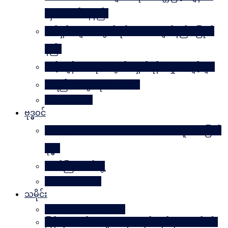
လှပအောင်နေနည်း
အိမ်ရှင်မများအတွက် နိုင်ငံတကာ ချတ်နည်း၊ ပြုတ်
နည်း
သင့်ကျန်းမာရေးအတွက် ရှောင်ရန် အမှုအကျင့်များ
အရည်အသွေးဆိုတာ ဘာလဲ
Rules Of Golf
ဗုဒ္ဓဝင်
The Luminous Life Of Buddha ( မဟာလူသား မြတ်
ဗုဒ္ဓ )
ဇာတ်ကြီးဆယ်ဘွဲ့
Buddha Quotes
သမိုင်း
Mandalay The Golden
မြန်မာ့သတင်းစာများထဲမှ သမိုင်းဆိုင်ရာ ဆောင်းပါး