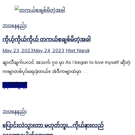
ဘဝနေနည်း
ကိုယ့်ကိုယ်ကိုယ် တကယ်စချစ်မိတဲ့အခါ
May 23, 2023
May 24, 2023
Htet Nandi
ချာလီချက်ပလင် အသက် ၇၀ မှာ As I began to love myself ဆိုတဲ့
ကဗျာတစ်ပုဒ်ရေးခဲ့တယ်။ အဲဒီကဗျာထဲမှာ . . .
ပိုမိုဖတ်ရှုရန်
ဘဝနေနည်း
ပြောင်းလဲသွားတာ မဟုတ်ဘူး…ကိုယ်နားလည်