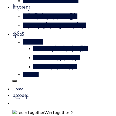
Learn Together Win Together
စီးပွားရေး
မက်ဒေါ်နယ်ကို မွေးဖွားပေးခြင်း
စီးပွားရေးဆိုင်ရာအယူအဆချက်များ
အိုင်တီ
Photoshop
METAL ဒီဇိုင်းတစ်ခုဖန်တီးခြင်း
Magnifyတစ်ခု ပြုလုပ်ခြင်း
Candle ဒီဇိုင်းပြုလုပ်ခြင်း
Website
Home
ပညာရေး