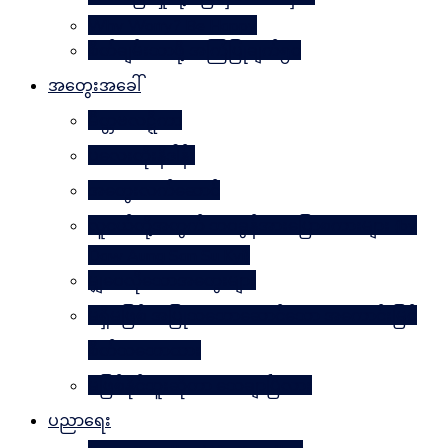
Why Worry? Be Happy
စိတ်ချမ်းသာဖို့ အကြံပြုချက်၅၀
အတွေးအခေါ်
မိတ္တဗလဋ္ဋီကာ
ပလေးတိုးနိဒါန်း
အတွေးလက်ဆောင်
လူငယ်တို့အတွက် ဘဝခွန်အားပြောစကားများ (by
Daw Aung San Su Kyi)
မျှဝေလိုသောအတွေးများ
မရှိမဖြစ် အပြုသဘောဆောင်သော အကောင်းမြင်
စိတ်သဘောထား
မဖြစ်နိုင်ဘူးဆိုတာ သေချာပြီလား
ပညာရေး