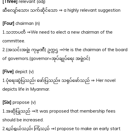
[Three]
relevant (adj)
ဆီလျော်သော၊ သက်ဆိုင်သော ⇒ a highly relevant suggestion
[Four]
chairman (n)
1.သဘာပတိ ⇒We need to elect a new chairman of the
committee.
2.(အသင်းအဖွဲ့၊ ကုမ္ပဏီ) ဥက္ကဌ ⇒He is the chairman of the board
of governors.(governor=အုပ်ချုပ်ရေး အဖွဲ့ဝင်)
[Five]
depict (v)
1.ပုံရေးဆွဲပြသည်၊ ဖော်ပြသည်။ သရုပ်ဖော်သည် ⇒ Her novel
depicts life in Myanmar.
[Six]
propose (v)
1.အဆိုပြုသည် ⇒It was proposed that membership fees
should be increased.
2.ရည်ရွယ်သည်၊ ကြံသည် ⇒I propose to make an early start