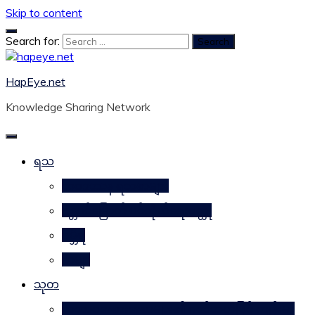
Skip to content
Search for:
HapEye.net
Knowledge Sharing Network
ရသ
ဘဝဒဿန ရသစာများ
ဂန္တဝင်မြောက် ပင်ကိုယ်ရေးဝတ္ထု
ဂမ္ဘီရ
ကဗျာ
သုတ
သဘာဝအစားအစာများ၏ ဂုဏ်သတ္တိဖြင့် ကျန်းမာ