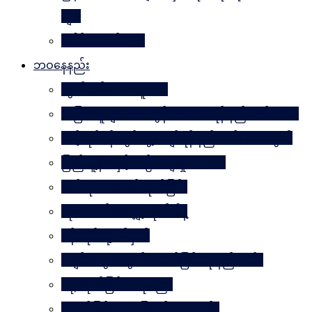
များ
ခေါင်းဆောင် ၁၀၀
ဘဝနေနည်း
လွတ်လပ်သော လူသား
အခြားသူများအား တွန်းအားပေးရန် နည်းလမ်း ၁၀၀
သင့်လုပ်ငန်းတွင်မွေ့လျော်ရန် နည်းလမ်း ၁၀၁သွယ်
ပြည်သူ့နီတိနှင့် ယဉ်ကျေးမှုပဒေသာ
စိတ်ကို. . . အဆိပ်ထုတ်ခြင်း
လုံးဝလက်မလျှော့လိုက်ပါနဲ့
ပန်းတိုင်သို့ ပစ်မှတ်
ငပျင်းတွေအတွက် အောင်မြင်ရေးနည်းလမ်း
ဂရုမစိုက်ခြင်း အနုပညာ
အောင်မြင်မှုသို့ ခြေလှမ်း၁၀၁လှမ်း