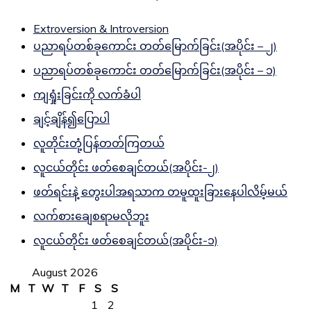
Extroversion & Introversion
ပညာရပ်တစ်ခုကောင်း တတ်မြောက်ခြင်း(အပိုင်း – ၂)
ပညာရပ်တစ်ခုကောင်း တတ်မြောက်ခြင်း(အပိုင်း – ၁)
ကျရှုံးခြင်းကို လက်ခံပါ
ချင့်ချိန်၍ပြောပါ
လူတိုင်းတုံ့ပြန်တတ်ကြတယ်
လူငယ်တိုင်း ဖတ်စေချင်တယ်(အပိုင်း-၂)
ဖတ်ရင်းနဲ့ တွေးပါအရသာက တမူထူးခြားနေပါလိမ့်မယ်
လက်စားချေစရာမလိုဘူး
လူငယ်တိုင်း ဖတ်စေချင်တယ်(အပိုင်း-၁)
August 2026
M
T
W
T
F
S
S
1
2