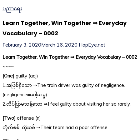
ပညာရေး
Learn Together, Win Together ⇒ Everyday
Vocabulary – 0002
February 3, 2020
March 16, 2020
HapEye.net
Learn Together, Win Together ⇒ Everyday Vocabulary – 0002
~~~~
[One]
guilty (adj)
1.အပြစ်ရှိသော ⇒The train driver was guilty of negligence.
(negligence=ပေါ့ဆမှု)
2.လိပ်ပြာမသန့်သော ⇒I feel gulity about visiting her so rarely.
[Two]
offense (n)
တိုက်စစ်၊ ထိုးစစ် ⇒Their team had a poor offense.