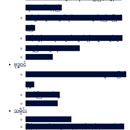
လှပအောင်နေနည်း
အိမ်ရှင်မများအတွက် နိုင်ငံတကာ ချတ်နည်း၊ ပြုတ်
နည်း
သင့်ကျန်းမာရေးအတွက် ရှောင်ရန် အမှုအကျင့်များ
အရည်အသွေးဆိုတာ ဘာလဲ
Rules Of Golf
ဗုဒ္ဓဝင်
The Luminous Life Of Buddha ( မဟာလူသား မြတ်
ဗုဒ္ဓ )
ဇာတ်ကြီးဆယ်ဘွဲ့
Buddha Quotes
သမိုင်း
Mandalay The Golden
မြန်မာ့သတင်းစာများထဲမှ သမိုင်းဆိုင်ရာ ဆောင်းပါး