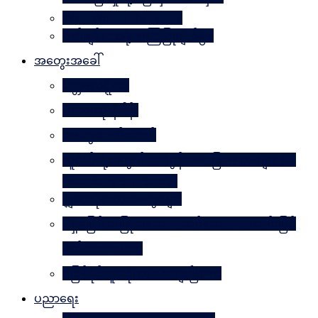
Why Worry? Be Happy
စိတ်ချမ်းသာဖို့ အကြံပြုချက်၅၀
အတွေးအခေါ်
မိတ္တဗလဋ္ဋီကာ
ပလေးတိုးနိဒါန်း
အတွေးလက်ဆောင်
လူငယ်တို့အတွက် ဘဝခွန်အားပြောစကားများ (by
Daw Aung San Su Kyi)
မျှဝေလိုသောအတွေးများ
မရှိမဖြစ် အပြုသဘောဆောင်သော အကောင်းမြင်
စိတ်သဘောထား
မဖြစ်နိုင်ဘူးဆိုတာ သေချာပြီလား
ပညာရေး