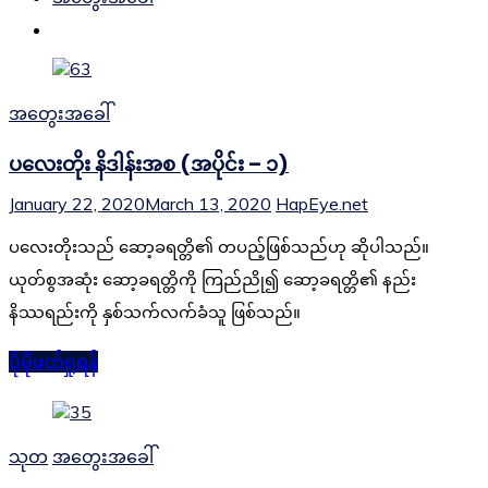
အတွေးအခေါ်
ပလေးတိုး နိဒါန်းအစ (အပိုင်း – ၁)
January 22, 2020
March 13, 2020
HapEye.net
ပလေးတိုးသည် ဆော့ခရတ္တိ၏ တပည့်ဖြစ်သည်ဟု ဆိုပါသည်။
ယုတ်စွအဆုံး ဆော့ခရတ္တိကို ကြည်ညို၍ ဆော့ခရတ္တိ၏ နည်း
နိဿရည်းကို နှစ်သက်လက်ခံသူ ဖြစ်သည်။
ပိုမိုဖတ်ရှုရန်
သုတ
အတွေးအခေါ်