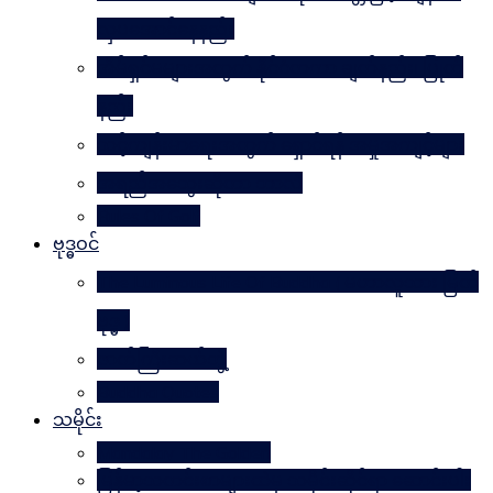
လှပအောင်နေနည်း
အိမ်ရှင်မများအတွက် နိုင်ငံတကာ ချတ်နည်း၊ ပြုတ်
နည်း
သင့်ကျန်းမာရေးအတွက် ရှောင်ရန် အမှုအကျင့်များ
အရည်အသွေးဆိုတာ ဘာလဲ
Rules Of Golf
ဗုဒ္ဓဝင်
The Luminous Life Of Buddha ( မဟာလူသား မြတ်
ဗုဒ္ဓ )
ဇာတ်ကြီးဆယ်ဘွဲ့
Buddha Quotes
သမိုင်း
Mandalay The Golden
မြန်မာ့သတင်းစာများထဲမှ သမိုင်းဆိုင်ရာ ဆောင်းပါး