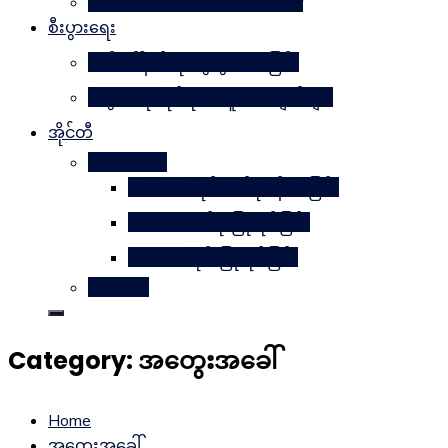
Learn Together Win Together
စီးပွားရေး
မက်ဒေါ်နယ်ကို မွေးဖွားပေးခြင်း
စီးပွားရေးဆိုင်ရာအယူအဆချက်များ
အိုင်တီ
Photoshop
METAL ဒီဇိုင်းတစ်ခုဖန်တီးခြင်း
Magnifyတစ်ခု ပြုလုပ်ခြင်း
Candle ဒီဇိုင်းပြုလုပ်ခြင်း
Website
Category:
အတွေးအခေါ်
Home
အတွေးအခေါ်