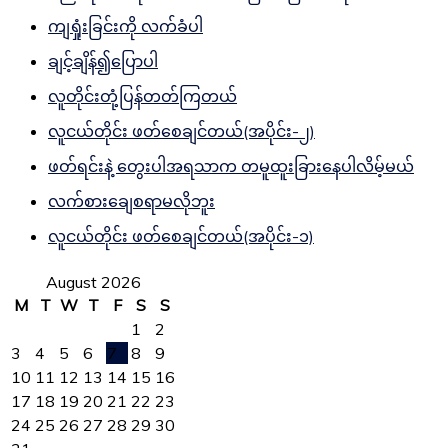
ကျရှုံးခြင်းကို လက်ခံပါ
ချင့်ချိန်၍ပြောပါ
လူတိုင်းတုံ့ပြန်တတ်ကြတယ်
လူငယ်တိုင်း ဖတ်စေချင်တယ်(အပိုင်း-၂)
ဖတ်ရင်းနဲ့ တွေးပါအရသာက တမူထူးခြားနေပါလိမ့်မယ်
လက်စားချေစရာမလိုဘူး
လူငယ်တိုင်း ဖတ်စေချင်တယ်(အပိုင်း-၁)
August 2026
M
T
W
T
F
S
S
1
2
3
4
5
6
7
8
9
10
11
12
13
14
15
16
17
18
19
20
21
22
23
24
25
26
27
28
29
30