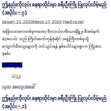
ဤနည်းကိုလုပ်၊ နေရာတိုင်းမှာ ခရီးဦးကြို ပြုလုပ်လိမ့်မည်
(အပိုင်း – ၇)
January 21, 2020
March 13, 2020
HapEye.net
အခြားသာဓကတစ်ခုကတော့ ဖီလဒယ်လဖီးယားမြို့မှ စီအမ်နက်
ဖဲ(အငယ်) သည် ကြိတ်ဆက်ကုန်စုံဆိုင် အဖွဲ့ကြီးတစ်ခုသို့
ကျောက်မီးသွေးများကို တင်သွင်းရန် နှစ်ပေါင်းများစွာက ကြိုးစား
ခဲ့၏။
ပိုမိုဖတ်ရှုရန်
သုတ
အတွေးအခေါ်
ဤနည်းကိုလုပ်၊ နေရာတိုင်းမှာ ခရီးဦးကြို ပြုလုပ်လိမ့်မည်
(အပိုင်း – ၁)