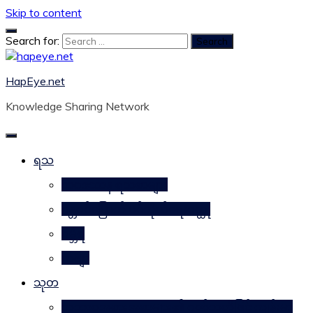
Skip to content
Search for:
HapEye.net
Knowledge Sharing Network
ရသ
ဘဝဒဿန ရသစာများ
ဂန္တဝင်မြောက် ပင်ကိုယ်ရေးဝတ္ထု
ဂမ္ဘီရ
ကဗျာ
သုတ
သဘာဝအစားအစာများ၏ ဂုဏ်သတ္တိဖြင့် ကျန်းမာ