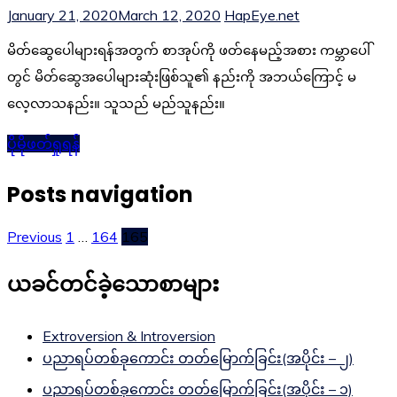
January 21, 2020
March 12, 2020
HapEye.net
မိတ်ဆွေပေါများရန်အတွက် စာအုပ်ကို ဖတ်နေမည့်အစား ကမ္ဘာပေါ်
တွင် မိတ်ဆွေအပေါများဆုံးဖြစ်သူ၏ နည်းကို အဘယ်ကြောင့် မ
လေ့လာသနည်း။ သူသည် မည်သူနည်း။
ပိုမိုဖတ်ရှုရန်
Posts navigation
Previous
1
…
164
165
ယခင်တင်ခဲ့သောစာများ
Extroversion & Introversion
ပညာရပ်တစ်ခုကောင်း တတ်မြောက်ခြင်း(အပိုင်း – ၂)
ပညာရပ်တစ်ခုကောင်း တတ်မြောက်ခြင်း(အပိုင်း – ၁)