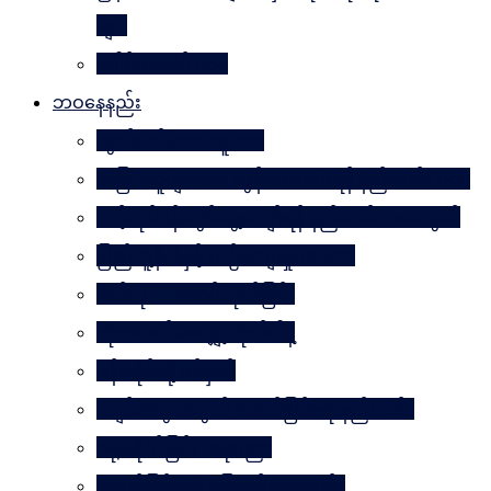
များ
ခေါင်းဆောင် ၁၀၀
ဘဝနေနည်း
လွတ်လပ်သော လူသား
အခြားသူများအား တွန်းအားပေးရန် နည်းလမ်း ၁၀၀
သင့်လုပ်ငန်းတွင်မွေ့လျော်ရန် နည်းလမ်း ၁၀၁သွယ်
ပြည်သူ့နီတိနှင့် ယဉ်ကျေးမှုပဒေသာ
စိတ်ကို. . . အဆိပ်ထုတ်ခြင်း
လုံးဝလက်မလျှော့လိုက်ပါနဲ့
ပန်းတိုင်သို့ ပစ်မှတ်
ငပျင်းတွေအတွက် အောင်မြင်ရေးနည်းလမ်း
ဂရုမစိုက်ခြင်း အနုပညာ
အောင်မြင်မှုသို့ ခြေလှမ်း၁၀၁လှမ်း