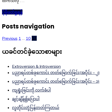
ထက်သလို . . .
ပိုမိုဖတ်ရှုရန်
Posts navigation
Previous
1
…
10
11
ယခင်တင်ခဲ့သောစာများ
Extroversion & Introversion
ပညာရပ်တစ်ခုကောင်း တတ်မြောက်ခြင်း(အပိုင်း – ၂)
ပညာရပ်တစ်ခုကောင်း တတ်မြောက်ခြင်း(အပိုင်း – ၁)
ကျရှုံးခြင်းကို လက်ခံပါ
ချင့်ချိန်၍ပြောပါ
လူတိုင်းတုံ့ပြန်တတ်ကြတယ်