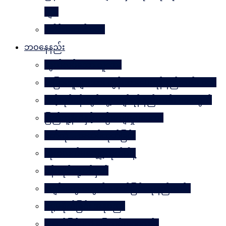
များ
ခေါင်းဆောင် ၁၀၀
ဘဝနေနည်း
လွတ်လပ်သော လူသား
အခြားသူများအား တွန်းအားပေးရန် နည်းလမ်း ၁၀၀
သင့်လုပ်ငန်းတွင်မွေ့လျော်ရန် နည်းလမ်း ၁၀၁သွယ်
ပြည်သူ့နီတိနှင့် ယဉ်ကျေးမှုပဒေသာ
စိတ်ကို. . . အဆိပ်ထုတ်ခြင်း
လုံးဝလက်မလျှော့လိုက်ပါနဲ့
ပန်းတိုင်သို့ ပစ်မှတ်
ငပျင်းတွေအတွက် အောင်မြင်ရေးနည်းလမ်း
ဂရုမစိုက်ခြင်း အနုပညာ
အောင်မြင်မှုသို့ ခြေလှမ်း၁၀၁လှမ်း