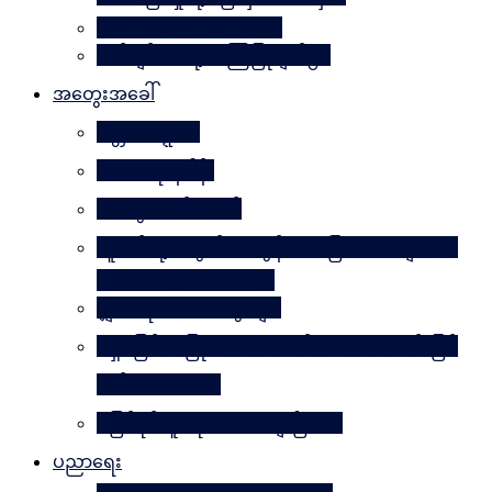
Why Worry? Be Happy
စိတ်ချမ်းသာဖို့ အကြံပြုချက်၅၀
အတွေးအခေါ်
မိတ္တဗလဋ္ဋီကာ
ပလေးတိုးနိဒါန်း
အတွေးလက်ဆောင်
လူငယ်တို့အတွက် ဘဝခွန်အားပြောစကားများ (by
Daw Aung San Su Kyi)
မျှဝေလိုသောအတွေးများ
မရှိမဖြစ် အပြုသဘောဆောင်သော အကောင်းမြင်
စိတ်သဘောထား
မဖြစ်နိုင်ဘူးဆိုတာ သေချာပြီလား
ပညာရေး