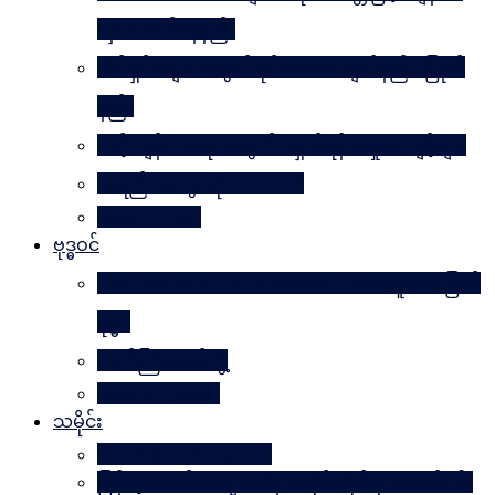
လှပအောင်နေနည်း
အိမ်ရှင်မများအတွက် နိုင်ငံတကာ ချတ်နည်း၊ ပြုတ်
နည်း
သင့်ကျန်းမာရေးအတွက် ရှောင်ရန် အမှုအကျင့်များ
အရည်အသွေးဆိုတာ ဘာလဲ
Rules Of Golf
ဗုဒ္ဓဝင်
The Luminous Life Of Buddha ( မဟာလူသား မြတ်
ဗုဒ္ဓ )
ဇာတ်ကြီးဆယ်ဘွဲ့
Buddha Quotes
သမိုင်း
Mandalay The Golden
မြန်မာ့သတင်းစာများထဲမှ သမိုင်းဆိုင်ရာ ဆောင်းပါး