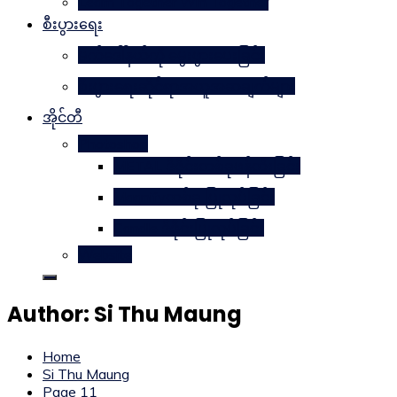
Learn Together Win Together
စီးပွားရေး
မက်ဒေါ်နယ်ကို မွေးဖွားပေးခြင်း
စီးပွားရေးဆိုင်ရာအယူအဆချက်များ
အိုင်တီ
Photoshop
METAL ဒီဇိုင်းတစ်ခုဖန်တီးခြင်း
Magnifyတစ်ခု ပြုလုပ်ခြင်း
Candle ဒီဇိုင်းပြုလုပ်ခြင်း
Website
Author:
Si Thu Maung
Home
Si Thu Maung
Page 11