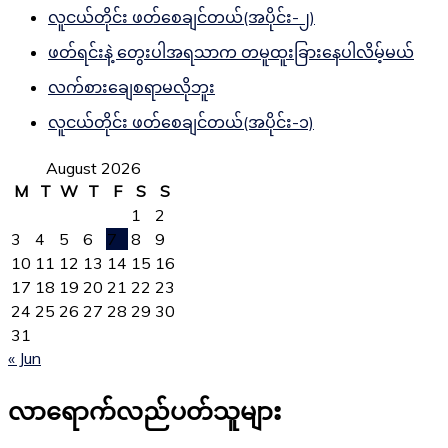
လူငယ်တိုင်း ဖတ်စေချင်တယ်(အပိုင်း-၂)
ဖတ်ရင်းနဲ့ တွေးပါအရသာက တမူထူးခြားနေပါလိမ့်မယ်
လက်စားချေစရာမလိုဘူး
လူငယ်တိုင်း ဖတ်စေချင်တယ်(အပိုင်း-၁)
August 2026
M
T
W
T
F
S
S
1
2
3
4
5
6
7
8
9
10
11
12
13
14
15
16
17
18
19
20
21
22
23
24
25
26
27
28
29
30
31
« Jun
လာရောက်လည်ပတ်သူများ