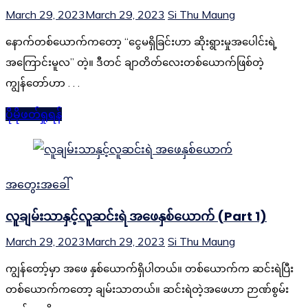
March 29, 2023
March 29, 2023
Si Thu Maung
နောက်တစ်ယောက်ကတော့ “ငွေမရှိခြင်းဟာ ဆိုးရွားမှုအပေါင်းရဲ့
အကြောင်းမူလ” တဲ့။ ဒီတင် ချာတိတ်လေးတစ်ယောက်ဖြစ်တဲ့
ကျွန်တော်ဟာ . . .
ပိုမိုဖတ်ရှုရန်
အတွေးအခေါ်
လူချမ်းသာနှင့်လူဆင်းရဲ အဖေနှစ်ယောက် (Part 1)
March 29, 2023
March 29, 2023
Si Thu Maung
ကျွန်တော့်မှာ အဖေ နှစ်ယောက်ရှိပါတယ်။ တစ်ယောက်က ဆင်းရဲပြီး
တစ်ယောက်ကတော့ ချမ်းသာတယ်။ ဆင်းရဲတဲ့အဖေဟာ ဉာဏ်စွမ်း