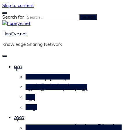
Skip to content
Search for:
HapEye.net
Knowledge Sharing Network
ရသ
ဘဝဒဿန ရသစာများ
ဂန္တဝင်မြောက် ပင်ကိုယ်ရေးဝတ္ထု
ဂမ္ဘီရ
ကဗျာ
သုတ
သဘာဝအစားအစာများ၏ ဂုဏ်သတ္တိဖြင့် ကျန်းမာ