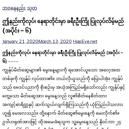
ဘဝနေနည်း
သုတ
ဤနည်းကိုလုပ်၊ နေရာတိုင်းမှာ ခရီးဦးကြို ပြုလုပ်လိမ့်မည်
(အပိုင်း – ၆)
January 21, 2020
March 13, 2020
HapEye.net
ဤနည်းကိုလုပ်၊ နေရာတိုင်းမှာ ခရီးဦးကြို ပြုလုပ်လိမ့်မည် (အပိုင်း –
၆)
~~~~
ကျွန်ုပ်မိတ်ဆွေများ၏ မွေးနေ့များကို ရအောင်ယူသော အလေ့အထ
တစ်ခုကို ကျွန်ုပ် လုပ်ထား၏။ ဘယ်လိုယူသည်ကို ပြောပါအံ့။ ကျွန်ုပ်
သည် ဗေဒင်ပညာကို စိုးစဉ်းမှ အယုံအကြည်မရှိသော်လည်း ကျွန်ုပ်နှင့်
တွေ့သော မိတ်ဆွေအား မွေးနေ့သည် လူ၏စိတ်နေစိတ်ထား
အကျင့်စာရိတ္တနှင့် ဆက်သွယ်လျက်ရှိကြသည်ကို ယုံကြည်ပါသလား
ဟူ၍ မေးလေသည်။ ထို့နောက် မိတ်ဆွေ၏မွေးနေ့ကို မေးလိုက်၏။
ဥဒါဟရုဏ်အားဖြင့် ထိုအမေးခံရသူက သူ့မွေးနေ့သည် နိုဝင်ဘာ ၂၄