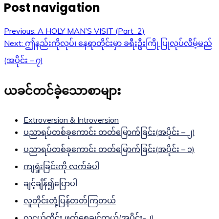
Post navigation
Previous:
A HOLY MAN’S VISIT (Part_2)
Next:
ဤနည်းကိုလုပ်၊ နေရာတိုင်းမှာ ခရီးဦးကြို ပြုလုပ်လိမ့်မည်
(အပိုင်း – ၇)
ယခင်တင်ခဲ့သောစာများ
Extroversion & Introversion
ပညာရပ်တစ်ခုကောင်း တတ်မြောက်ခြင်း(အပိုင်း – ၂)
ပညာရပ်တစ်ခုကောင်း တတ်မြောက်ခြင်း(အပိုင်း – ၁)
ကျရှုံးခြင်းကို လက်ခံပါ
ချင့်ချိန်၍ပြောပါ
လူတိုင်းတုံ့ပြန်တတ်ကြတယ်
လူငယ်တိုင်း ဖတ်စေချင်တယ်(အပိုင်း-၂)