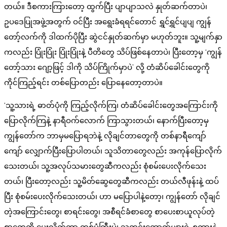
တယ်။ ဒီစကားကြားတော့ ထွက်ပြီး ပျာပျာသလဲ နှုတ်ဆက်တာပဲ၊
ဥပဒေပြုအဖွဲ့အတွက် ဝင်ပြီး အရွေးခံရရင်တောင် ရွှင်ရွှင်ပျပျ ကျွန်
တော့်လက်ကို ဒါထက်ပိုပြီး ဆွဲငင်နှုတ်ဆက်မှာ မဟုတ်ဘူး။ သူ့မျက်နှာ
ကလည်း ပြုံးပြုံး ပြုံးပြုံးနဲ့ ပီတိတွေ သိပ်ဖြစ်နေတာပဲ၊ ပြီးတော့မှ ‘ကျွန်
တော့်သား ဂျော့ဖြင့် ဒါကို သိပ်ကြိုက်မှာပဲ’ လို့ တံဆိပ်ခေါင်းတွေကို
ကိုင်ကြည့်ရင်း တစ်ပြောတည်း ပြောနေတော့တာပဲ။
‘သူ့သားရဲ့ ဓာတ်ပုံကို ကြည့်လိုက်ကြ၊ တံဆိပ်ခေါင်းတွေအကြောင်းကို
ပြောလိုက်ကြနဲ့ နာရီဝက်လောက် ကြာသွားတယ်၊ နောက်ပြီးတော့မှ
ကျွန်တော်က ဘာမှမပြောရဘဲနဲ့ လိုချင်တာတွေကို တစ်နာရီကျော်
ကျော် လျှောက်ပြီးပြောပါတယ်၊ သူသိတာတွေလည်း အကုန်ပြောလိုက်
သေးတယ်၊ သူ့အလုပ်သမားတွေဆီကလည်း စုံစမ်းပေးလိုက်သေး
တယ်၊ ပြီးတော့လည်း သူ့မိတ်ဆွေတွေဆီကလည်း တယ်လီဖုန်းနဲ့ ထပ်
ပြီး စုံစမ်းပေးလိုက်သေးတယ်၊ ဟာ မပြောပါနဲ့တော့၊ ကျွန်တော် လိုချင်
တဲ့အကြောင်းတွေ၊ စာရင်းတွေ၊ အစီရင်ခံစာတွေ စာပေးစာယူလုပ်တဲ့
စာတွေကို ပေးလိုက်တာ တစ်ပုံကြီးပဲ၊ သတင်းထောက်များရဲ့ စကားနဲ့