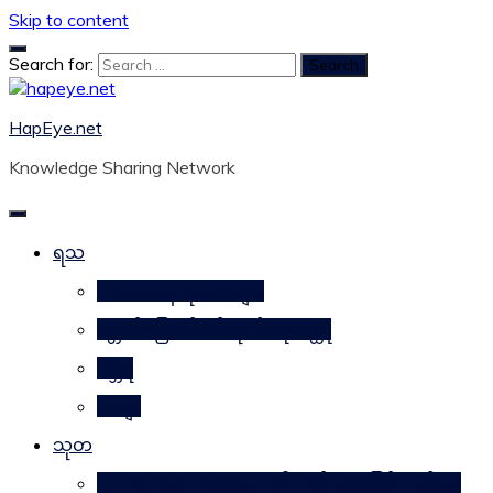
Skip to content
Search for:
HapEye.net
Knowledge Sharing Network
ရသ
ဘဝဒဿန ရသစာများ
ဂန္တဝင်မြောက် ပင်ကိုယ်ရေးဝတ္ထု
ဂမ္ဘီရ
ကဗျာ
သုတ
သဘာဝအစားအစာများ၏ ဂုဏ်သတ္တိဖြင့် ကျန်းမာ