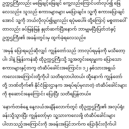
ဥက္ကဌကြီးလည်း မဖြေချင့်ဖြေချင် ကွေ့လည်ကြောင်ပတ်လုပ်၍ ဖြေ
လေသည်။ သူသည် စကားများများ မပြောချင်။ သူ့ကို စကားပြောချင်
အောင် သူ့ကို ဘယ်လိုလုပ်၍မျှလည်း ရပုံမပေါ်။ ထို့ကြောင့် မစ္စတာဝေါ်
တာလည်း ခပ်မြန်မြန် နှုတ်ဆက်ပြီးနောက် ဘာမျှမပြီးပြတ်ဘဲနှင့်
ဥက္ကဌကြီး၏ အခန်းတွင်းမှ ထွက်ခဲ့ရလေသည်။
‘အမှန် ပြောရမည်ဆိုလျှင် ကျွန်တော်သည် ဘာလုပ်ရမှန်းကို မသိတော့
ပါ၊ ဒါနဲ့ ဖြုန်းကနဲဆို ထိုဥက္ကဌကြီးသို့ သူ့အတွင်းရေးမှူးက ပြောသော
စကားများနှင့်တကွ တံဆိပ်ခေါင်းအကြောင်း၊ ၁၂ နှစ်သားအရွယ်
ကလေးအကြောင်းတို့ကိုပါ သတိရလာပါတယ်၊ ထို့နောက် ကျွန်တော်
တို့ ဘဏ်တိုက်၏ နိုင်ငံခြားဌာနက အရပ်ရပ်မှလာတဲ့ တံဆိပ်ခေါင်းများ
ကို စုဆောင်းနေကြောင်း ပြေးပြီး သတိရပြန်တယ်။
‘နောက်တစ်နေ့ နေ့လယ်အချိန်လောက်တွင် ထိုဥက္ကဌကြီး၏ အလုပ်ရုံး
ခန်းသို့သွားပြီး ကျွန်တော့်မှာ သူ့သားကလေးဖို့ တံဆိပ်ခေါင်းများ
ပါလာသည့်အကြောင်းကို အခန်းအပြင်ဘက်က ပြောခိုင်းလိုက်ပါ