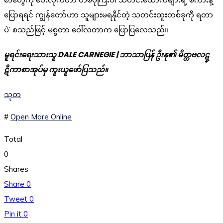
ပြောရရင် ကျွန်တော်ဟာ သူများမရနိုင်တဲ့ သတင်းထူးတစ်ခုကို ရတာ
ပဲ’ စသည်ဖြင့် မစ္စတာ ဝေါ်လတာက ပြောပြလေသည်။
မူရင်းရေးသားသူ DALE CARNEGIE | ဘာသာပြန် ဦးနု၏ မိတ္တဗလဋ္
ဋီကာစာအုပ်မှ ကူးယူဖော်ပြသည်။
သုတ
#
Open More Online
Total
0
Shares
Share
0
Tweet
0
Pin it
0