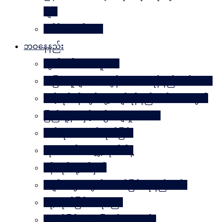
များ
ခေါင်းဆောင် ၁၀၀
ဘဝနေနည်း
လွတ်လပ်သော လူသား
အခြားသူများအား တွန်းအားပေးရန် နည်းလမ်း ၁၀၀
သင့်လုပ်ငန်းတွင်မွေ့လျော်ရန် နည်းလမ်း ၁၀၁သွယ်
ပြည်သူ့နီတိနှင့် ယဉ်ကျေးမှုပဒေသာ
စိတ်ကို. . . အဆိပ်ထုတ်ခြင်း
လုံးဝလက်မလျှော့လိုက်ပါနဲ့
ပန်းတိုင်သို့ ပစ်မှတ်
ငပျင်းတွေအတွက် အောင်မြင်ရေးနည်းလမ်း
ဂရုမစိုက်ခြင်း အနုပညာ
အောင်မြင်မှုသို့ ခြေလှမ်း၁၀၁လှမ်း