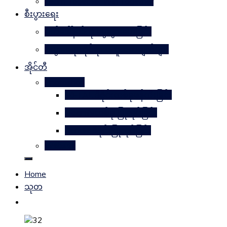
Learn Together Win Together
စီးပွားရေး
မက်ဒေါ်နယ်ကို မွေးဖွားပေးခြင်း
စီးပွားရေးဆိုင်ရာအယူအဆချက်များ
အိုင်တီ
Photoshop
METAL ဒီဇိုင်းတစ်ခုဖန်တီးခြင်း
Magnifyတစ်ခု ပြုလုပ်ခြင်း
Candle ဒီဇိုင်းပြုလုပ်ခြင်း
Website
Home
သုတ