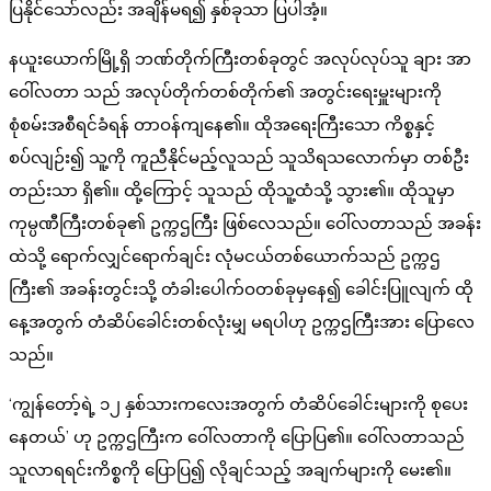
ပြနိုင်သော်လည်း အချိန်မရ၍ နှစ်ခုသာ ပြပါအံ့။
နယူးယောက်မြို့ရှိ ဘဏ်တိုက်ကြီးတစ်ခုတွင် အလုပ်လုပ်သူ ချား အာ
ဝေါ်လတာ သည် အလုပ်တိုက်တစ်တိုက်၏ အတွင်းရေးမှူးများကို
စုံစမ်းအစီရင်ခံရန် တာဝန်ကျနေ၏။ ထိုအရေးကြီးသော ကိစ္စနှင့်
စပ်လျဉ်း၍ သူ့ကို ကူညီနိုင်မည့်လူသည် သူသိရသလောက်မှာ တစ်ဦး
တည်းသာ ရှိ၏။ ထို့ကြောင့် သူသည် ထိုသူ့ထံသို့ သွား၏။ ထိုသူမှာ
ကုမ္ပဏီကြီးတစ်ခု၏ ဥက္ကဌကြီး ဖြစ်လေသည်။ ဝေါ်လတာသည် အခန်း
ထဲသို့ ရောက်လျှင်ရောက်ချင်း လုံမငယ်တစ်ယောက်သည် ဥက္ကဌ
ကြီး၏ အခန်းတွင်းသို့ တံခါးပေါက်ဝတစ်ခုမှနေ၍ ခေါင်းပြူလျက် ထို
နေ့အတွက် တံဆိပ်ခေါင်းတစ်လုံးမျှ မရပါဟု ဥက္ကဌကြီးအား ပြောလေ
သည်။
‘ကျွန်တော့်ရဲ့ ၁၂ နှစ်သားကလေးအတွက် တံဆိပ်ခေါင်းများကို စုပေး
နေတယ်’ ဟု ဥက္ကဌကြီးက ဝေါ်လတာကို ပြောပြ၏။ ဝေါ်လတာသည်
သူလာရရင်းကိစ္စကို ပြောပြ၍ လိုချင်သည့် အချက်များကို မေး၏။