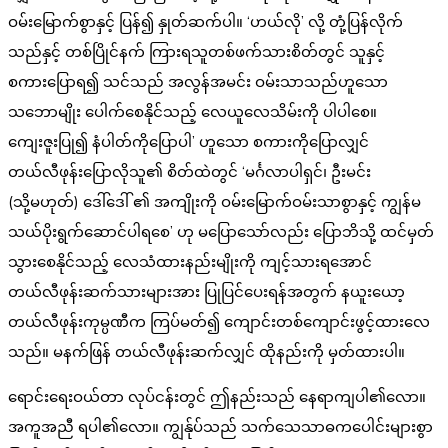
ဝမ်းမြောက်စွာနှင့် ပြန်၍ နှုတ်ဆက်ပါ။ ‘ဟယ်လို’ လို့ တုံ့ပြန်လိုက်
သည်နှင့် တစ်ပြိုင်နက် ကြားရသူတစ်ဖက်သားစိတ်တွင် သူနှင့်
စကားပြောရ၍ သင်သည် အလွန်အမင်း ဝမ်းသာသည်ဟူသော
သဘောမျိုး ပေါက်စေနိုင်သည့် လေယူလေသိမ်းကို ပါပါစေ။
ကျေးဇူးပြု၍ နံပါတ်ကိုပြောပါ’ ဟူသော စကားကိုပြောလျှင်
တယ်လီဖုန်းပြောလိုသူ၏ စိတ်ထဲတွင် ‘မင်္ဂလာပါရှင်၊ ဦးမင်း
(သို့မဟုတ်) ဒေါ်ဒေါ် ၏ အကျိုးကို ဝမ်းမြောက်ဝမ်းသာစွာနှင့် ကျွန်မ
သယ်ပိုးရွက်ဆောင်ပါရစေ’ ဟု မပြောသော်လည်း ပြောဘိသို့ ထင်မှတ်
သွားစေနိုင်သည့် လေသံထားနည်းမျိုးကို ကျင့်သားရအောင်
တယ်လီဖုန်းဆက်သားများအား ပြုပြင်ပေးရန်အတွက် နယူးယော့
တယ်လီဖုန်းကုမ္ပဏီက ကြပ်မတ်၍ ကျောင်းတစ်ကျောင်းဖွင့်ထားလေ
သည်။ မနက်ဖြန် တယ်လီဖုန်းဆက်လျှင် ထိုနည်းကို မှတ်ထားပါ။
ရောင်းရေးဝယ်တာ လုပ်ငန်းတွင် ဤနည်းသည် နေရာကျပါ၏လော။
အကူအညီ ရပါ၏လော။ ကျွန်ုပ်သည် သက်သေသာဓကပေါင်းများစွာ