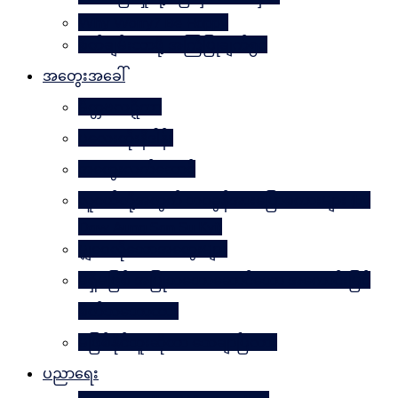
Why Worry? Be Happy
စိတ်ချမ်းသာဖို့ အကြံပြုချက်၅၀
အတွေးအခေါ်
မိတ္တဗလဋ္ဋီကာ
ပလေးတိုးနိဒါန်း
အတွေးလက်ဆောင်
လူငယ်တို့အတွက် ဘဝခွန်အားပြောစကားများ (by
Daw Aung San Su Kyi)
မျှဝေလိုသောအတွေးများ
မရှိမဖြစ် အပြုသဘောဆောင်သော အကောင်းမြင်
စိတ်သဘောထား
မဖြစ်နိုင်ဘူးဆိုတာ သေချာပြီလား
ပညာရေး