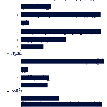
လှပအောင်နေနည်း
အိမ်ရှင်မများအတွက် နိုင်ငံတကာ ချတ်နည်း၊ ပြုတ်
နည်း
သင့်ကျန်းမာရေးအတွက် ရှောင်ရန် အမှုအကျင့်များ
အရည်အသွေးဆိုတာ ဘာလဲ
Rules Of Golf
ဗုဒ္ဓဝင်
The Luminous Life Of Buddha ( မဟာလူသား မြတ်
ဗုဒ္ဓ )
ဇာတ်ကြီးဆယ်ဘွဲ့
Buddha Quotes
သမိုင်း
Mandalay The Golden
မြန်မာ့သတင်းစာများထဲမှ သမိုင်းဆိုင်ရာ ဆောင်းပါး