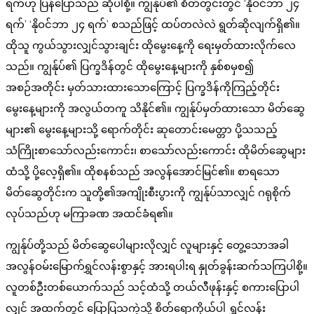
ရက်ဟု ပြန်ပြောသည် ဆိုပါစို့။ ကျွန်ုပ်၏ စိတ်တွင်းတွင် ‘နိုဝင်ဘာ ၂၄
ရက်’ ‘နိုဝင်ဘာ ၂၄ ရက်’ စသည်ဖြင့် ထပ်တလဲလဲ ရွတ်ဆိုလျက်ရှိ၏။
ထိုသူ ကွယ်သွားလျှင်သွားချင်း ထိုမွေးနေ့ကို ရေးမှတ်ထားလိုက်လေ
သည်။ ကျွန်ုပ်၏ ပြက္ခဒိန်တွင် ထိုမွေးနေ့များကို နှစ်စမှစ၍
အစဉ်အတိုင်း မှတ်သားထားသောကြောင့် ပြက္ခဒိန်ကိုကြည့်တိုင်း
မွေးနေ့များကို အလွယ်တကူ သိနိုင်၏။ ကျွန်ုပ်မှတ်ထားသော မိတ်ဆွေ
များ၏ မွေးနေ့များသို့ ရောက်တိုင်း ဆုတောင်းမေတ္တာ ပို့သသည့်
သံကြိုးစာသော်လည်းကောင်း၊ စာသော်လည်းကောင်း ထိုမိတ်ဆွေများ
ထံသို့ ပို့လေ့ရှိ၏။ ထိုစနစ်သည် အလွန်အောင်မြင်၏။ စာရသော
မိတ်ဆွေတိုင်းက သူတို့၏အကျိုးစီးပွားကို ကျွန်ုပ်သာလျှင် ဂရုစိုက်
လုပ်သည်ဟု မကြာခဏ အထင်ခံရ၏။
ကျွန်ုပ်တို့သည် မိတ်ဆွေပေါများလိုလျှင် လူများနှင့် တွေ့သောအခါ
အလွန်ဝမ်းမြောက်ရွှင်လန်းစွာနှင့် အားရပါးရ နှုတ်ခွန်းဆက်သကြပါစို့။
လူတစ်ဦးတစ်ယောက်သည် သင့်ထံသို့ တယ်လီဖုန်းနှင့် စကားပြောပါ
လျှင် အထက်တွင် ပြောပြသကဲ့သို့ စိတ်ရောကိုယ်ပါ ရွှင်လန်း