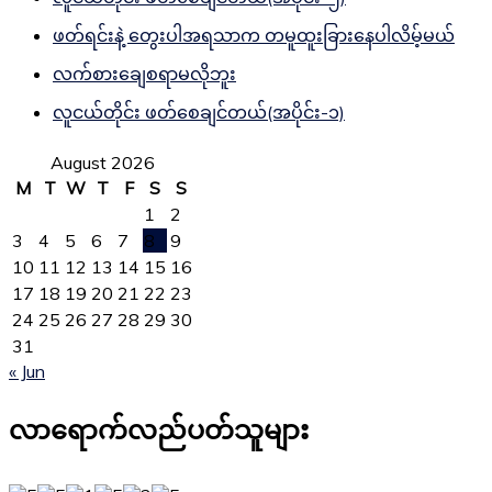
ဖတ်ရင်းနဲ့ တွေးပါအရသာက တမူထူးခြားနေပါလိမ့်မယ်
လက်စားချေစရာမလိုဘူး
လူငယ်တိုင်း ဖတ်စေချင်တယ်(အပိုင်း-၁)
August 2026
M
T
W
T
F
S
S
1
2
3
4
5
6
7
8
9
10
11
12
13
14
15
16
17
18
19
20
21
22
23
24
25
26
27
28
29
30
31
« Jun
လာရောက်လည်ပတ်သူများ