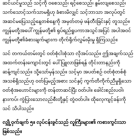
ဆင်ယင်မှုသည် သင့်ကို ဝစေသည်၊ ရင့်စေသည်၊ နွမ်းလျစေသည်၊
သက်သောင့်သက်သာမရှိဟု ခံစားမိလျှင် သင့်ဘာသာ အလုပ်တွင်
အဆင်မပြေသည့်နေ့တစ်နေ့ကို အမှတ်တမဲ့ ဖန်တီးခြင်းနှင့် တူသည်။
ကျွန်မတို့အပေါ် ကျွန်မတို့၏ ရုပ်ရည်ရူပကာအသွင်အပြင် အပါအဝင်
ကျွန်မတို့၏ခံစားချက်များက တိုက်ရိုက်လွှမ်းမိုးမှု ရှိကြသည်။
သင် တကယ်တမ်းတွင် ဝတ်စုံငါးစုံသာ လိုအပ်သည်။ ဤအချက်သည်
အထက်တန်းကျောင်းတွင် ပေါ်ပြူလာဖြစ်ရန် တိုင်းတာနည်းကို
ဆန့်ကျင်သည်။ သို့သော်မှန်သည်။ သင့်မှာ အပတ်စဉ် ဝတ်စုံတစ်စုံ
အသစ်ရှိသည်ဟု ဝတ်ပြမည့်အစား သင်နှင့် ကွက်တိကိုက်ညီမှုရှိသော
ဝတ်စုံအဟောင်းများကို တန်တာဆင်ပြီး ဝတ်ပါ။ ခေါင်းစည်းပဝါ၊
နားကပ်၊ ကွဲပြားသောလည်စီးတို့နှင့် တွဲဝတ်ပါ။ ထိုလေ့ကျင့်ခန်းကို
သင် သိပါသည်။
လျှို့ဝှက်ချက် ၅။ လုပ်ငန်းခွင်သည် လူကြီးများ၏ ကစားကွင်းသာ
ဖြစ်သည်။