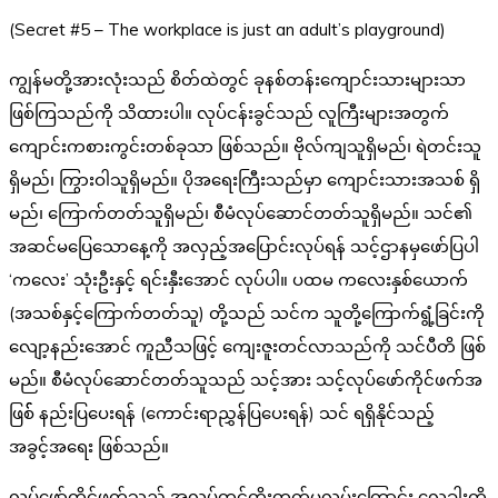
(Secret #5 – The workplace is just an adult’s playground)
ကျွန်မတို့အားလုံးသည် စိတ်ထဲတွင် ခုနစ်တန်းကျောင်းသားများသာ
ဖြစ်ကြသည်ကို သိထားပါ။ လုပ်ငန်းခွင်သည် လူကြီးများအတွက်
ကျောင်းကစားကွင်းတစ်ခုသာ ဖြစ်သည်။ ဗိုလ်ကျသူရှိမည်၊ ရဲတင်းသူ
ရှိမည်၊ ကြွားဝါသူရှိမည်။ ပိုအရေးကြီးသည်မှာ ကျောင်းသားအသစ် ရှိ
မည်၊ ကြောက်တတ်သူရှိမည်၊ စီမံလုပ်ဆောင်တတ်သူရှိမည်။ သင်၏
အဆင်မပြေသောနေ့ကို အလှည့်အပြောင်းလုပ်ရန် သင့်ဌာနမှဖော်ပြပါ
‘ကလေး’ သုံးဦးနှင့် ရင်းနှီးအောင် လုပ်ပါ။ ပထမ ကလေးနှစ်ယောက်
(အသစ်နှင့်ကြောက်တတ်သူ) တို့သည် သင်က သူတို့ကြောက်ရွံ့ခြင်းကို
လျော့နည်းအောင် ကူညီသဖြင့် ကျေးဇူးတင်လာသည်ကို သင်ပီတိ ဖြစ်
မည်။ စီမံလုပ်ဆောင်တတ်သူသည် သင့်အား သင့်လုပ်ဖော်ကိုင်ဖက်အ
ဖြစ်် နည်းပြပေးရန် (ကောင်းရာညွှန်ပြပေးရန်) သင် ရရှိနိုင်သည့်
အခွင့်အရေး ဖြစ်သည်။
လုပ်ဖော်ကိုင်ဖက်သည် အလုပ်တွင်တိုးတက်မှုလမ်းကြောင်း လှေခါးကို