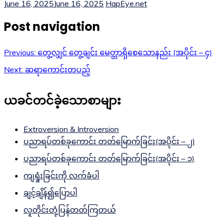
June 16, 2025
June 16, 2025
HapEye.net
Post navigation
Previous:
တွေ့လျှင် တွေ့ချင်း မေတ္တာရှိစေသောနည်း (အပိုင်း – ၄)
Next:
ဆရာကောင်းတပည့်
ယခင်တင်ခဲ့သောစာများ
Extroversion & Introversion
ပညာရပ်တစ်ခုကောင်း တတ်မြောက်ခြင်း(အပိုင်း – ၂)
ပညာရပ်တစ်ခုကောင်း တတ်မြောက်ခြင်း(အပိုင်း – ၁)
ကျရှုံးခြင်းကို လက်ခံပါ
ချင့်ချိန်၍ပြောပါ
လူတိုင်းတုံ့ပြန်တတ်ကြတယ်