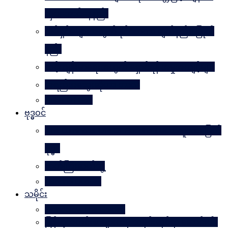
လှပအောင်နေနည်း
အိမ်ရှင်မများအတွက် နိုင်ငံတကာ ချတ်နည်း၊ ပြုတ်
နည်း
သင့်ကျန်းမာရေးအတွက် ရှောင်ရန် အမှုအကျင့်များ
အရည်အသွေးဆိုတာ ဘာလဲ
Rules Of Golf
ဗုဒ္ဓဝင်
The Luminous Life Of Buddha ( မဟာလူသား မြတ်
ဗုဒ္ဓ )
ဇာတ်ကြီးဆယ်ဘွဲ့
Buddha Quotes
သမိုင်း
Mandalay The Golden
မြန်မာ့သတင်းစာများထဲမှ သမိုင်းဆိုင်ရာ ဆောင်းပါး