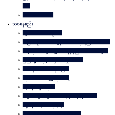
များ
ခေါင်းဆောင် ၁၀၀
ဘဝနေနည်း
လွတ်လပ်သော လူသား
အခြားသူများအား တွန်းအားပေးရန် နည်းလမ်း ၁၀၀
သင့်လုပ်ငန်းတွင်မွေ့လျော်ရန် နည်းလမ်း ၁၀၁သွယ်
ပြည်သူ့နီတိနှင့် ယဉ်ကျေးမှုပဒေသာ
စိတ်ကို. . . အဆိပ်ထုတ်ခြင်း
လုံးဝလက်မလျှော့လိုက်ပါနဲ့
ပန်းတိုင်သို့ ပစ်မှတ်
ငပျင်းတွေအတွက် အောင်မြင်ရေးနည်းလမ်း
ဂရုမစိုက်ခြင်း အနုပညာ
အောင်မြင်မှုသို့ ခြေလှမ်း၁၀၁လှမ်း