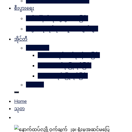
Learn Together Win Together
စီးပွားရေး
မက်ဒေါ်နယ်ကို မွေးဖွားပေးခြင်း
စီးပွားရေးဆိုင်ရာအယူအဆချက်များ
အိုင်တီ
Photoshop
METAL ဒီဇိုင်းတစ်ခုဖန်တီးခြင်း
Magnifyတစ်ခု ပြုလုပ်ခြင်း
Candle ဒီဇိုင်းပြုလုပ်ခြင်း
Website
Home
သုတ