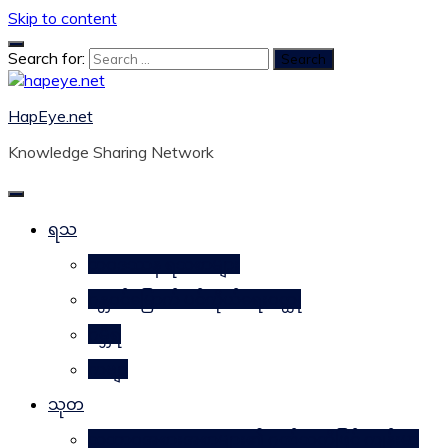
Skip to content
Search for:
HapEye.net
Knowledge Sharing Network
ရသ
ဘဝဒဿန ရသစာများ
ဂန္တဝင်မြောက် ပင်ကိုယ်ရေးဝတ္ထု
ဂမ္ဘီရ
ကဗျာ
သုတ
သဘာဝအစားအစာများ၏ ဂုဏ်သတ္တိဖြင့် ကျန်းမာ