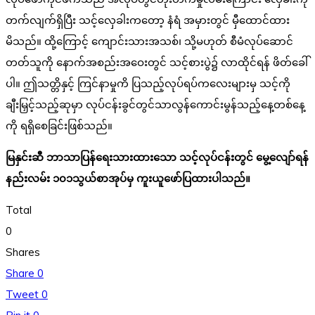
တက်လျက်ရှိပြီး သင့်လှေခါးကတော့ နံရံ အမှားတွင် မှီထောင်ထား
မိသည်။ ထို့ကြောင့် ကျောင်းသားအသစ်၊ သို့မဟုတ် စီမံလုပ်ဆောင်
တတ်သူကို နောက်အစည်းအဝေးတွင် သင့်စားပွဲ၌ လာထိုင်ရန် ဖိတ်ခေါ်
ပါ။ ဤသတ္တိနှင့် ကြင်နာမှုကိ ပြသည့်လုပ်ရပ်ကလေးများမှ သင့်ကို
ချီးမြှင့်သည့်ဆုမှာ လုပ်ငန်းခွင်တွင်သာလွန်ကောင်းမွန်သည့်နေ့တစ်နေ့
ကို ရရှိစေခြင်းဖြစ်သည်။
မြနှင်းဆီ ဘာသာပြန်ရေးသားထားသော သင့်လုပ်ငန်းတွင် မွေ့လျော်ရန်
နည်းလမ်း ၁၀၁သွယ်စာအုပ်မှ ကူးယူဖော်ပြထားပါသည်။
Total
0
Shares
Share
0
Tweet
0