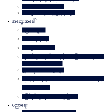
Why Worry? Be Happy
စိတ်ချမ်းသာဖို့ အကြံပြုချက်၅၀
အတွေးအခေါ်
မိတ္တဗလဋ္ဋီကာ
ပလေးတိုးနိဒါန်း
အတွေးလက်ဆောင်
လူငယ်တို့အတွက် ဘဝခွန်အားပြောစကားများ (by
Daw Aung San Su Kyi)
မျှဝေလိုသောအတွေးများ
မရှိမဖြစ် အပြုသဘောဆောင်သော အကောင်းမြင်
စိတ်သဘောထား
မဖြစ်နိုင်ဘူးဆိုတာ သေချာပြီလား
ပညာရေး