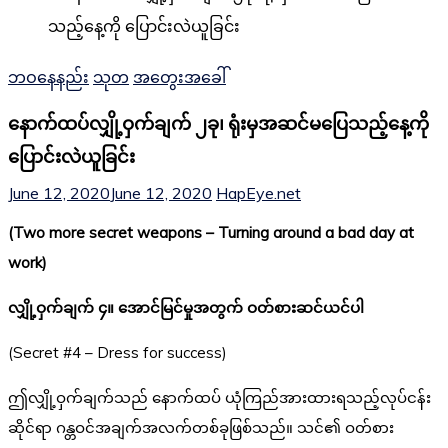
ဘဝနေနည်း
သုတ
အတွေးအခေါ်
နောက်ထပ်လျှို့ဝှက်ချက် ၂ခု၊ ရုံးမှအဆင်မပြေသည့်နေ့ကို
ပြောင်းလဲယူခြင်း
June 12, 2020
June 12, 2020
HapEye.net
(Two more secret weapons – Turning around a bad day at
work)
လျှို့ဝှက်ချက် ၄။ အောင်မြင်မှုအတွက် ဝတ်စားဆင်ယင်ပါ
(Secret #4 – Dress for success)
ဤလျှို့ဝှက်ချက်သည် နောက်ထပ် ယုံကြည်အားထားရသည့်လုပ်ငန်း
ဆိုင်ရာ ဂန္တဝင်အချက်အလက်တစ်ခုဖြစ်သည်။ သင်၏ ဝတ်စား