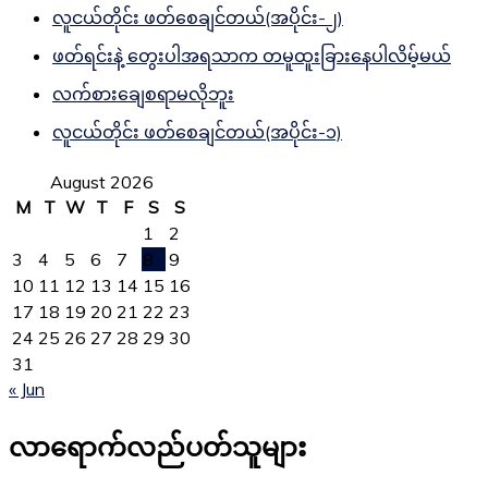
လူငယ်တိုင်း ဖတ်စေချင်တယ်(အပိုင်း-၂)
ဖတ်ရင်းနဲ့ တွေးပါအရသာက တမူထူးခြားနေပါလိမ့်မယ်
လက်စားချေစရာမလိုဘူး
လူငယ်တိုင်း ဖတ်စေချင်တယ်(အပိုင်း-၁)
August 2026
M
T
W
T
F
S
S
1
2
3
4
5
6
7
8
9
10
11
12
13
14
15
16
17
18
19
20
21
22
23
24
25
26
27
28
29
30
31
« Jun
လာရောက်လည်ပတ်သူများ