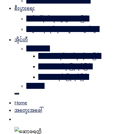
Learn Together Win Together
စီးပွားရေး
မက်ဒေါ်နယ်ကို မွေးဖွားပေးခြင်း
စီးပွားရေးဆိုင်ရာအယူအဆချက်များ
အိုင်တီ
Photoshop
METAL ဒီဇိုင်းတစ်ခုဖန်တီးခြင်း
Magnifyတစ်ခု ပြုလုပ်ခြင်း
Candle ဒီဇိုင်းပြုလုပ်ခြင်း
Website
Home
အတွေးအခေါ်