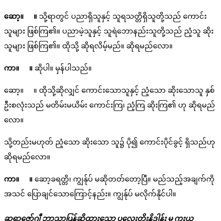
ဆော့။ ။
သို့ရာတွင် ပညာရှိသူနှင့် သူရသတ္တိရှိသူတို့သည် ကောင်း
သူများ ဖြစ်ကြ၏။ ပညာမဲ့သူနှင့် သူရဲဘောနည်းသူတို့သည် ညံ့သူ ဆိုး
သူများ ဖြစ်ကြ၏။ ထိုသို့ ဆိုရလိမ့်မည်။ ဆိုရမည်လော။
ကာ။ ။
ဆိုပါ။ မှန်ပါသည်။
ဆော့။ ။ ထိုသို့ဆိုလျှင် ကောင်းသောသူနှင့် ညံ့သော ဆိုးသောသူ နှစ်
ဦးစလုံးသည် မတိမ်းမယိမ်း ကောင်းကြ၊ ညံ့ကြ ဆိုးကြ၏ ဟု ဆိုရမည်
လော။
သို့တည်းမဟုတ် ညံ့သော ဆိုးသော သူ၌ ပို၍ ကောင်းပိုင်ခွင့် ရှိသည်ဟု
ဆိုရမည်လော။
ကာ။ ။
ဆော့ခရတ္တိ၊ ကျွန်ုပ် မဆိုတတ်တော့ပြီ။ မည်သည့်အချက်ကို
အသင် ပြောချင်သောကြောင့်နည်း။ ကျွန်ုပ် မလိုက်နိုင်ပါ။
ဆရာဇော်ဂျီ ဘာသာပြန်ဆိုထားသော ပလေးတိုးနိဒါန်း မှ ကူးယူ