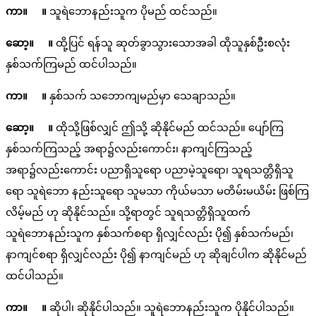
ကာ။ ။
သူရဲဘောနည်းသူက ပိုမည် ထင်သည်။
ဆော့။ ။
ထို့ပြင် ရန်သူ ဆုတ်ခွာသွားသောအခါ ထိုသူနှစ်ဦးစလုံး
နှစ်သက်ကြမည် ထင်ပါသည်။
ကာ။ ။
နှစ်သက် သဘောကျမည်မှာ သေချာသည်။
ဆော့။ ။
ထိုသို့ဖြစ်လျှင် ဤသို့ ဆိုနိုင်မည် ထင်သည်။ ပျော်ကြ
နှစ်သက်ကြသည့် အရာ၌လည်းကောင်း၊ နာကျင်ကြသည့်
အရာ၌လည်းကောင်း ပညာရှိသူရော ပညာမဲ့သူရော၊ သူရသတ္တိရှိသူ
ရော သူရဲဘော နည်းသူရော သူမသာ ကိုယ်မသာ မတိမ်းမယိမ်း ဖြစ်ကြ
လိမ့်မည် ဟု ဆိုနိုင်သည်။ သို့ရာတွင် သူရသတ္တိရှိသူထက်
သူရဲဘောနည်းသူက နှစ်သက်စရာ ရှိလျှင်လည်း ပို၍ နှစ်သက်မည်၊
နာကျင်စရာ ရှိလျှင်လည်း ပို၍ နာကျင်မည် ဟု ဆိုချင်ပါက ဆိုနိုင်မည်
ထင်ပါသည်။
ကာ။ ။
ဆိုပါ၊ ဆိုနိုင်ပါသည်။ သူရဲဘောနည်းသူက ပိုနိုင်ပါသည်။