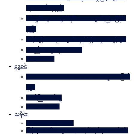
လှပအောင်နေနည်း
အိမ်ရှင်မများအတွက် နိုင်ငံတကာ ချတ်နည်း၊ ပြုတ်
နည်း
သင့်ကျန်းမာရေးအတွက် ရှောင်ရန် အမှုအကျင့်များ
အရည်အသွေးဆိုတာ ဘာလဲ
Rules Of Golf
ဗုဒ္ဓဝင်
The Luminous Life Of Buddha ( မဟာလူသား မြတ်
ဗုဒ္ဓ )
ဇာတ်ကြီးဆယ်ဘွဲ့
Buddha Quotes
သမိုင်း
Mandalay The Golden
မြန်မာ့သတင်းစာများထဲမှ သမိုင်းဆိုင်ရာ ဆောင်းပါး