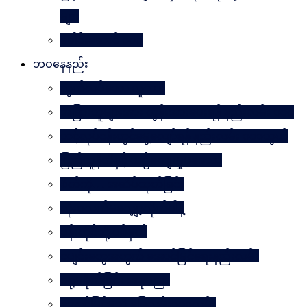
များ
ခေါင်းဆောင် ၁၀၀
ဘဝနေနည်း
လွတ်လပ်သော လူသား
အခြားသူများအား တွန်းအားပေးရန် နည်းလမ်း ၁၀၀
သင့်လုပ်ငန်းတွင်မွေ့လျော်ရန် နည်းလမ်း ၁၀၁သွယ်
ပြည်သူ့နီတိနှင့် ယဉ်ကျေးမှုပဒေသာ
စိတ်ကို. . . အဆိပ်ထုတ်ခြင်း
လုံးဝလက်မလျှော့လိုက်ပါနဲ့
ပန်းတိုင်သို့ ပစ်မှတ်
ငပျင်းတွေအတွက် အောင်မြင်ရေးနည်းလမ်း
ဂရုမစိုက်ခြင်း အနုပညာ
အောင်မြင်မှုသို့ ခြေလှမ်း၁၀၁လှမ်း