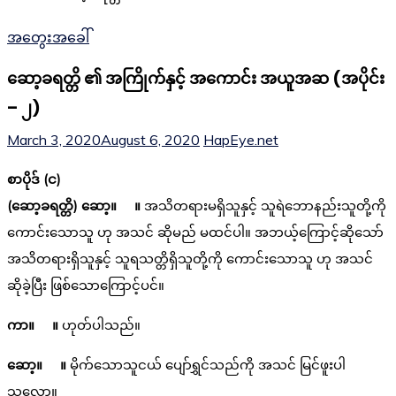
အတွေးအခေါ်
ဆော့ခရတ္တိ ၏ အကြိုက်နှင့် အကောင်း အယူအဆ (အပိုင်း
– ၂)
March 3, 2020
August 6, 2020
HapEye.net
စာပိုဒ် (င)
(ဆော့ခရတ္တိ)
ဆော့။ ။
အသိတရားမရှိသူနှင့် သူရဲဘောနည်းသူတို့ကို
ကောင်းသောသူ ဟု အသင် ဆိုမည် မထင်ပါ။ အဘယ့်ကြောင့်ဆိုသော်
အသိတရားရှိသူနှင့် သူရသတ္တိရှိသူတို့ကို ကောင်းသောသူ ဟု အသင်
ဆိုခဲ့ပြီး ဖြစ်သောကြောင့်ပင်။
ကာ။ ။
ဟုတ်ပါသည်။
ဆော့။ ။
မိုက်သောသူငယ် ပျော်ရွှင်သည်ကို အသင် မြင်ဖူးပါ
သလော။