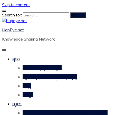
Skip to content
Search for:
HapEye.net
Knowledge Sharing Network
ရသ
ဘဝဒဿန ရသစာများ
ဂန္တဝင်မြောက် ပင်ကိုယ်ရေးဝတ္ထု
ဂမ္ဘီရ
ကဗျာ
သုတ
သဘာဝအစားအစာများ၏ ဂုဏ်သတ္တိဖြင့် ကျန်းမာ