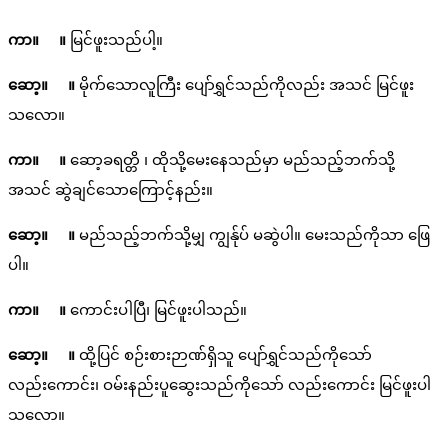
ကာ။ ။
မြင်ဖူးသည်ပါ့။
ဆော့။ ။
မိုက်သောလူကြီး ပျော်ရွှင်သည်ကိုလည်း အသင် မြင်ဖူး
သလော။
ကာ။ ။
ဆော့ခရတ္တိ ၊ ထိုသို့မေးနေသည်မှာ မည်သည့်ဘက်သို့
အသင် ဆွဲချင်သောကြောင့်နည်း။
ဆော့။ ။
မည်သည့်ဘက်သို့မျှ ကျွန်ုပ် မဆွဲပါ။ မေးသည်ကိုသာ ဖြေ
ပါ။
ကာ။ ။
ကောင်းပါပြီ၊ မြင်ဖူးပါသည်။
ဆော့။ ။
ထို့ပြင် စဉ်းစားဉာဏ်ရှိသူ ပျော်ရွှင်သည်ကိုသော်
လည်းကောင်း၊ ဝမ်းနည်းပူဆွေးသည်ကိုသော် လည်းကောင်း မြင်ဖူးပါ
သလော။