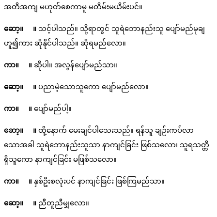
အတိအကျ မဟုတ်စေကာမူ မတိမ်းမယိမ်းပင်။
ဆော့။ ။
သင့်ပါသည်။ သို့ရာတွင် သူရဲဘောနည်းသူ ပျော်မည်မုချ
ဟူ၍ကား ဆိုနိုင်ပါသည်။ ဆိုရမည်လော။
ကာ။ ။
ဆိုပါ။ အလွန်ပျော်မည်သာ။
ဆော့။ ။
ပညာမဲ့သောသူကော ပျော်မည်လော။
ကာ။ ။
ပျော်မည်ပါ့။
ဆော့။ ။
ထို့နောက် မေးချင်ပါသေးသည်။ ရန်သူ ချဉ်းကပ်လာ
သောအခါ သူရဲဘောနည်းသူသာ နာကျင်ခြင်း ဖြစ်သလော၊ သူရသတ္တိ
ရှိသူကော နာကျင်ခြင်း မဖြစ်သလော။
ကာ။ ။
နှစ်ဦးစလုံးပင် နာကျင်ခြင်း ဖြစ်ကြမည်သာ။
ဆော့။ ။
ညီတူညီမျှလော။