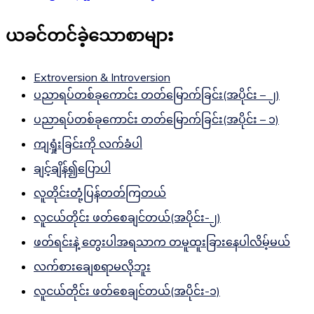
ယခင်တင်ခဲ့သောစာများ
Extroversion & Introversion
ပညာရပ်တစ်ခုကောင်း တတ်မြောက်ခြင်း(အပိုင်း – ၂)
ပညာရပ်တစ်ခုကောင်း တတ်မြောက်ခြင်း(အပိုင်း – ၁)
ကျရှုံးခြင်းကို လက်ခံပါ
ချင့်ချိန်၍ပြောပါ
လူတိုင်းတုံ့ပြန်တတ်ကြတယ်
လူငယ်တိုင်း ဖတ်စေချင်တယ်(အပိုင်း-၂)
ဖတ်ရင်းနဲ့ တွေးပါအရသာက တမူထူးခြားနေပါလိမ့်မယ်
လက်စားချေစရာမလိုဘူး
လူငယ်တိုင်း ဖတ်စေချင်တယ်(အပိုင်း-၁)