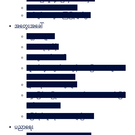
Why Worry? Be Happy
စိတ်ချမ်းသာဖို့ အကြံပြုချက်၅၀
အတွေးအခေါ်
မိတ္တဗလဋ္ဋီကာ
ပလေးတိုးနိဒါန်း
အတွေးလက်ဆောင်
လူငယ်တို့အတွက် ဘဝခွန်အားပြောစကားများ (by
Daw Aung San Su Kyi)
မျှဝေလိုသောအတွေးများ
မရှိမဖြစ် အပြုသဘောဆောင်သော အကောင်းမြင်
စိတ်သဘောထား
မဖြစ်နိုင်ဘူးဆိုတာ သေချာပြီလား
ပညာရေး