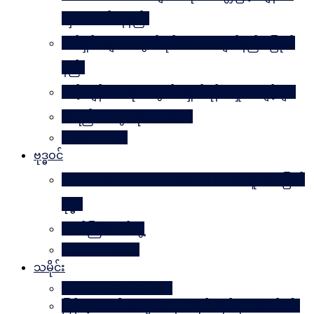
လှပအောင်နေနည်း
အိမ်ရှင်မများအတွက် နိုင်ငံတကာ ချတ်နည်း၊ ပြုတ်
နည်း
သင့်ကျန်းမာရေးအတွက် ရှောင်ရန် အမှုအကျင့်များ
အရည်အသွေးဆိုတာ ဘာလဲ
Rules Of Golf
ဗုဒ္ဓဝင်
The Luminous Life Of Buddha ( မဟာလူသား မြတ်
ဗုဒ္ဓ )
ဇာတ်ကြီးဆယ်ဘွဲ့
Buddha Quotes
သမိုင်း
Mandalay The Golden
မြန်မာ့သတင်းစာများထဲမှ သမိုင်းဆိုင်ရာ ဆောင်းပါး