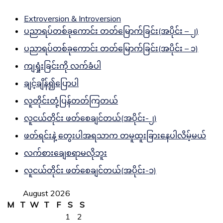
Extroversion & Introversion
ပညာရပ်တစ်ခုကောင်း တတ်မြောက်ခြင်း(အပိုင်း – ၂)
ပညာရပ်တစ်ခုကောင်း တတ်မြောက်ခြင်း(အပိုင်း – ၁)
ကျရှုံးခြင်းကို လက်ခံပါ
ချင့်ချိန်၍ပြောပါ
လူတိုင်းတုံ့ပြန်တတ်ကြတယ်
လူငယ်တိုင်း ဖတ်စေချင်တယ်(အပိုင်း-၂)
ဖတ်ရင်းနဲ့ တွေးပါအရသာက တမူထူးခြားနေပါလိမ့်မယ်
လက်စားချေစရာမလိုဘူး
လူငယ်တိုင်း ဖတ်စေချင်တယ်(အပိုင်း-၁)
August 2026
M
T
W
T
F
S
S
1
2