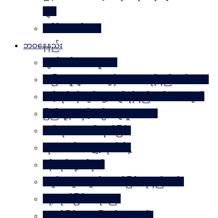
များ
ခေါင်းဆောင် ၁၀၀
ဘဝနေနည်း
လွတ်လပ်သော လူသား
အခြားသူများအား တွန်းအားပေးရန် နည်းလမ်း ၁၀၀
သင့်လုပ်ငန်းတွင်မွေ့လျော်ရန် နည်းလမ်း ၁၀၁သွယ်
ပြည်သူ့နီတိနှင့် ယဉ်ကျေးမှုပဒေသာ
စိတ်ကို. . . အဆိပ်ထုတ်ခြင်း
လုံးဝလက်မလျှော့လိုက်ပါနဲ့
ပန်းတိုင်သို့ ပစ်မှတ်
ငပျင်းတွေအတွက် အောင်မြင်ရေးနည်းလမ်း
ဂရုမစိုက်ခြင်း အနုပညာ
အောင်မြင်မှုသို့ ခြေလှမ်း၁၀၁လှမ်း