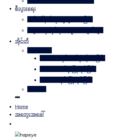
Learn Together Win Together
စီးပွားရေး
မက်ဒေါ်နယ်ကို မွေးဖွားပေးခြင်း
စီးပွားရေးဆိုင်ရာအယူအဆချက်များ
အိုင်တီ
Photoshop
METAL ဒီဇိုင်းတစ်ခုဖန်တီးခြင်း
Magnifyတစ်ခု ပြုလုပ်ခြင်း
Candle ဒီဇိုင်းပြုလုပ်ခြင်း
Website
Home
အတွေးအခေါ်