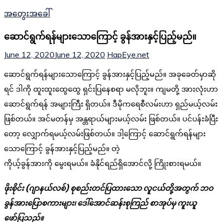
အတွေးအခေါ်
ဆောင်ရွက်ရန်များသောကြောင့် ခွန်အားနှင့်ပြည့်မည်။
June 12, 2020
June 12, 2020
HapEye.net
ဆောင်ရွက်ရန်များသောကြောင့် ခွန်အားနှင့်ပြည့်မည်။ အခုခေတ်မှာဆို
ရင် ဒါကို ထူးထူးထွေထွေ ရှင်းပြနေစရာ မလိုဘူး။ ကျမတို့ အားလုံးဟာ
ဆောင်ရွက်ရန် အများကြီး ရှိတယ်။ ဒီမိုကရေစီလမ်းဟာ ရှည်မယ့်လမ်း
ဖြစ်တယ်။ အင်မတန်မှ အန္တရာယ်များမယ့်လမ်း ဖြစ်တယ်။ ပင်ပန်းခံပြီး
တော့ လျှောက်ရမယ့်လမ်းဖြစ်တယ်။ ဒါ့ကြောင့် ဆောင်ရွက်ရန်များ
သောကြောင့် ခွန်အားနှင့်ပြည့်မည်။ တဲ့
ကိုယ့်ခွန်အားကို မွေးရမယ်။ ခံနိုင်ရည်ရှိအောင်လို့ ကြိုးစားရမယ်။
ဖိုးစိုင်း (ဂျာနယ်လစ်) စုစည်းတင်ပြထားသော လူငယ်တို့အတွက် ဘဝ
ခွန်အားပြောစကားများ၊ ဒေါ်အောင်ဆန်းစုကြည် စာအုပ်မှ ကူးယူ
ဖော်ပြသည်။