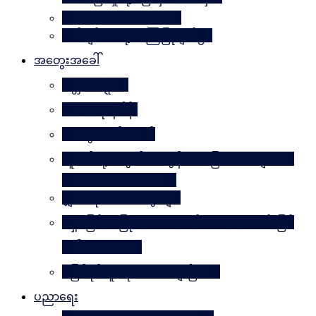
Why Worry? Be Happy
စိတ်ချမ်းသာဖို့ အကြံပြုချက်၅၀
အတွေးအခေါ်
မိတ္တဗလဋ္ဋီကာ
ပလေးတိုးနိဒါန်း
အတွေးလက်ဆောင်
လူငယ်တို့အတွက် ဘဝခွန်အားပြောစကားများ (by
Daw Aung San Su Kyi)
မျှဝေလိုသောအတွေးများ
မရှိမဖြစ် အပြုသဘောဆောင်သော အကောင်းမြင်
စိတ်သဘောထား
မဖြစ်နိုင်ဘူးဆိုတာ သေချာပြီလား
ပညာရေး