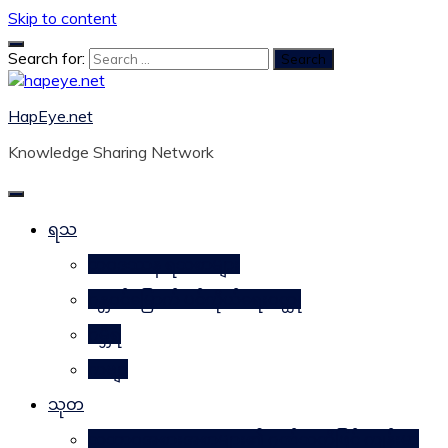
Skip to content
Search for:
HapEye.net
Knowledge Sharing Network
ရသ
ဘဝဒဿန ရသစာများ
ဂန္တဝင်မြောက် ပင်ကိုယ်ရေးဝတ္ထု
ဂမ္ဘီရ
ကဗျာ
သုတ
သဘာဝအစားအစာများ၏ ဂုဏ်သတ္တိဖြင့် ကျန်းမာ