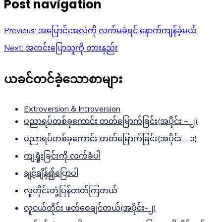
Post navigation
Previous:
အပြောင်းအလဲကို လက်မခံရင် နောက်ကျန်ခဲ့မယ်
Next:
အတင်းပြောသူကို တားနည်း
ယခင်တင်ခဲ့သောစာများ
Extroversion & Introversion
ပညာရပ်တစ်ခုကောင်း တတ်မြောက်ခြင်း(အပိုင်း – ၂)
ပညာရပ်တစ်ခုကောင်း တတ်မြောက်ခြင်း(အပိုင်း – ၁)
ကျရှုံးခြင်းကို လက်ခံပါ
ချင့်ချိန်၍ပြောပါ
လူတိုင်းတုံ့ပြန်တတ်ကြတယ်
လူငယ်တိုင်း ဖတ်စေချင်တယ်(အပိုင်း-၂)