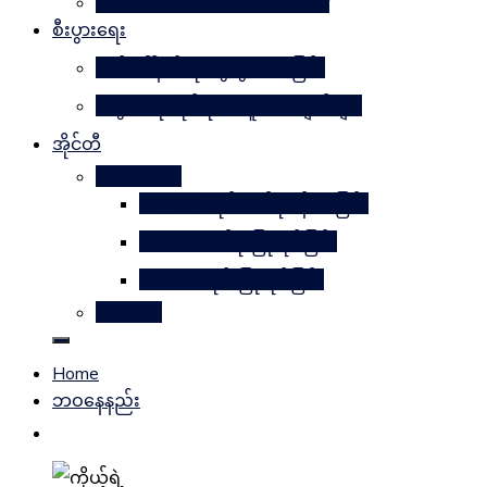
Learn Together Win Together
စီးပွားရေး
မက်ဒေါ်နယ်ကို မွေးဖွားပေးခြင်း
စီးပွားရေးဆိုင်ရာအယူအဆချက်များ
အိုင်တီ
Photoshop
METAL ဒီဇိုင်းတစ်ခုဖန်တီးခြင်း
Magnifyတစ်ခု ပြုလုပ်ခြင်း
Candle ဒီဇိုင်းပြုလုပ်ခြင်း
Website
Home
ဘဝနေနည်း