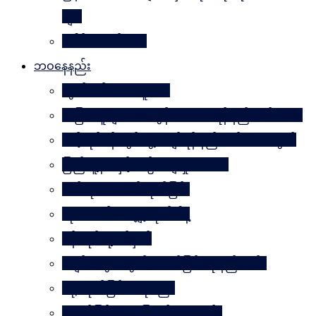
များ
ခေါင်းဆောင် ၁၀၀
ဘဝနေနည်း
လွတ်လပ်သော လူသား
အခြားသူများအား တွန်းအားပေးရန် နည်းလမ်း ၁၀၀
သင့်လုပ်ငန်းတွင်မွေ့လျော်ရန် နည်းလမ်း ၁၀၁သွယ်
ပြည်သူ့နီတိနှင့် ယဉ်ကျေးမှုပဒေသာ
စိတ်ကို. . . အဆိပ်ထုတ်ခြင်း
လုံးဝလက်မလျှော့လိုက်ပါနဲ့
ပန်းတိုင်သို့ ပစ်မှတ်
ငပျင်းတွေအတွက် အောင်မြင်ရေးနည်းလမ်း
ဂရုမစိုက်ခြင်း အနုပညာ
အောင်မြင်မှုသို့ ခြေလှမ်း၁၀၁လှမ်း