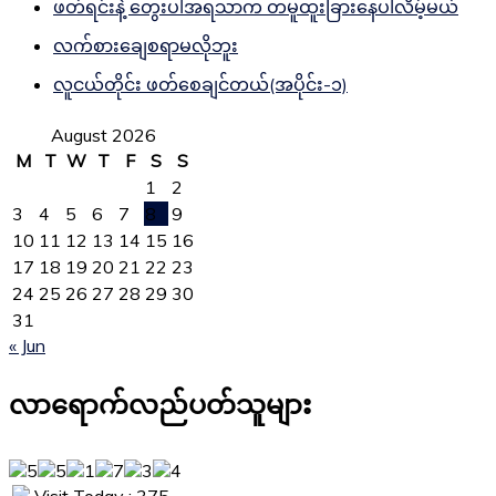
ဖတ်ရင်းနဲ့ တွေးပါအရသာက တမူထူးခြားနေပါလိမ့်မယ်
လက်စားချေစရာမလိုဘူး
လူငယ်တိုင်း ဖတ်စေချင်တယ်(အပိုင်း-၁)
August 2026
M
T
W
T
F
S
S
1
2
3
4
5
6
7
8
9
10
11
12
13
14
15
16
17
18
19
20
21
22
23
24
25
26
27
28
29
30
31
« Jun
လာရောက်လည်ပတ်သူများ
Visit Today : 375