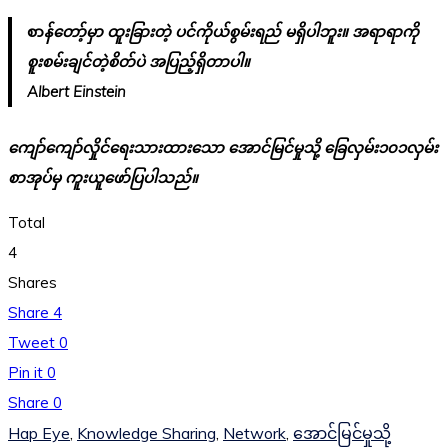
စာ
န်တော့်မှာ ထူးခြားတဲ့ ပင်ကိုယ်စွမ်းရည် မရှိပါဘူး။ အရာရာကို
စူးစမ်းချင်တဲ့စိတ်ပဲ အပြည့်ရှိတာပါ။
Albert Einstein
ကျော်ကျော်လှိုင်ရေးသားထားသော အောင်မြင်မှုသို့ ခြေလှမ်း၁၀၁လှမ်း
စာအုပ်မှ ကူးယူဖော်ပြပါသည်။
Total
4
Shares
Share
4
Tweet
0
Pin it
0
Share
0
Hap Eye
,
Knowledge Sharing
,
Network
,
အောင်မြင်မှုသို့