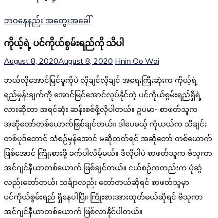
ဘဝနေနည်း
အတွေးအခေါ်
ကိုယ့်ရဲ့ ပင်ကိုယ်စွမ်းရည်ကို သိပါ
August 8, 2020
August 8, 2020
Hnin Oo Wai
ဘယ်လိုအောင်မြင်မှုကိုပဲ လိုချင်လိုချင် အရေးကြီးဆုံးက ကိုယ့်ရဲ့
ရည်မှန်းချက်ကို အောင်မြင်အောင်လုပ်နိုင်တဲ့ ပင်ကိုယ်စွမ်းရည်ရှိရဲ့
လားဆိုတာ အရင်ဆုံး ဆန်းစစ်ဖို့လိုပါတယ်။ ဥပမာ- စာဖတ်သူက
အဆိုတော်တစ်ယောက်ဖြစ်ချင်တယ်။ ဒါပေမယ့် ကိုယယ်က သီချင်း
တစ်ပုဒ်တောင် သံစဉ်မှန်အောင် မဆိုတတ်ရင် အဆိုတော် တစ်ယောက်
ဖြစ်အောင် ကြိုးစားဖို့ ခက်ပါလိမ့်မယ်။ ဒီလိုပါပဲ စာဖတ်သူက ဗိသုကာ
အင်ဂျင်နီယာတစ်ယောက် ဖြစ်ချင်တယ်။ ငယ်စဉ်ကတည်းက ပုံဆွဲ
လည်းတော်တယ်၊ သင်္ချာလည်း တော်တယ်ဆိုရင် စာဖတ်သူမှာ
ပင်ကိုယ်စွမ်းရည် ရှိနေပါပြီ။ ကြိုးစားအားထုတ်မယ်ဆိုရင် ဗိသုကာ
အင်ဂျင်နီယာတစ်ယောက် ဖြစ်လာနိုင်ပါတယ်။