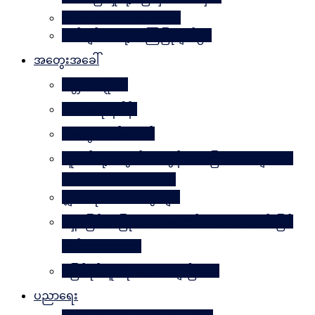
Why Worry? Be Happy
စိတ်ချမ်းသာဖို့ အကြံပြုချက်၅၀
အတွေးအခေါ်
မိတ္တဗလဋ္ဋီကာ
ပလေးတိုးနိဒါန်း
အတွေးလက်ဆောင်
လူငယ်တို့အတွက် ဘဝခွန်အားပြောစကားများ (by
Daw Aung San Su Kyi)
မျှဝေလိုသောအတွေးများ
မရှိမဖြစ် အပြုသဘောဆောင်သော အကောင်းမြင်
စိတ်သဘောထား
မဖြစ်နိုင်ဘူးဆိုတာ သေချာပြီလား
ပညာရေး