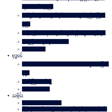
လှပအောင်နေနည်း
အိမ်ရှင်မများအတွက် နိုင်ငံတကာ ချတ်နည်း၊ ပြုတ်
နည်း
သင့်ကျန်းမာရေးအတွက် ရှောင်ရန် အမှုအကျင့်များ
အရည်အသွေးဆိုတာ ဘာလဲ
Rules Of Golf
ဗုဒ္ဓဝင်
The Luminous Life Of Buddha ( မဟာလူသား မြတ်
ဗုဒ္ဓ )
ဇာတ်ကြီးဆယ်ဘွဲ့
Buddha Quotes
သမိုင်း
Mandalay The Golden
မြန်မာ့သတင်းစာများထဲမှ သမိုင်းဆိုင်ရာ ဆောင်းပါး