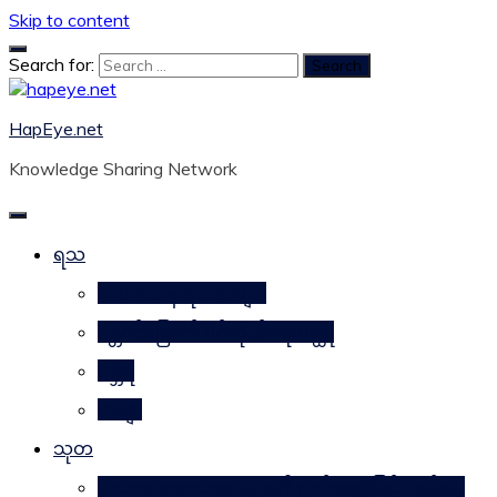
Skip to content
Search for:
HapEye.net
Knowledge Sharing Network
ရသ
ဘဝဒဿန ရသစာများ
ဂန္တဝင်မြောက် ပင်ကိုယ်ရေးဝတ္ထု
ဂမ္ဘီရ
ကဗျာ
သုတ
သဘာဝအစားအစာများ၏ ဂုဏ်သတ္တိဖြင့် ကျန်းမာ