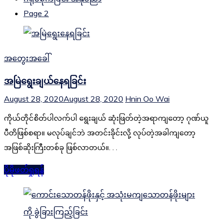
Page 2
အတွေးအခေါ်
အမြဲရွေးချယ်နေရခြင်း
August 28, 2020
August 28, 2020
Hnin Oo Wai
ကိုယ်တိုင်စိတ်ပါလက်ပါ ရွေးချယ် ဆုံးဖြတ်တဲ့အရာကျတော့ ဂုဏ်ယူ
ပီတိဖြစ်စရာ။ မလုပ်ချင်ဘဲ အတင်းခိုင်းလို့ လုပ်တဲ့အခါကျတော့
အဖြစ်ဆိုးကြီးတစ်ခု ဖြစ်လာတယ်။. . .
ပိုမိုဖတ်ရှုရန်