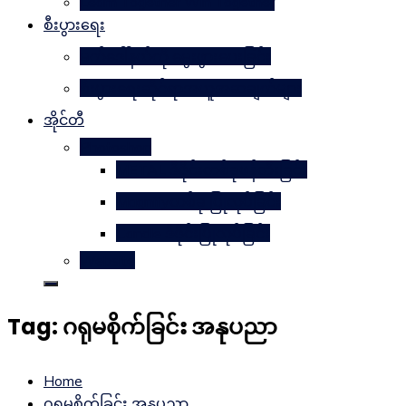
Learn Together Win Together
စီးပွားရေး
မက်ဒေါ်နယ်ကို မွေးဖွားပေးခြင်း
စီးပွားရေးဆိုင်ရာအယူအဆချက်များ
အိုင်တီ
Photoshop
METAL ဒီဇိုင်းတစ်ခုဖန်တီးခြင်း
Magnifyတစ်ခု ပြုလုပ်ခြင်း
Candle ဒီဇိုင်းပြုလုပ်ခြင်း
Website
Tag:
ဂရုမစိုက်ခြင်း အနုပညာ
Home
ဂရုမစိုက်ခြင်း အနုပညာ