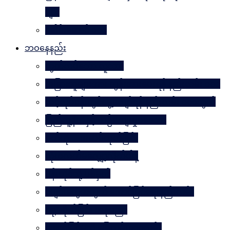
များ
ခေါင်းဆောင် ၁၀၀
ဘဝနေနည်း
လွတ်လပ်သော လူသား
အခြားသူများအား တွန်းအားပေးရန် နည်းလမ်း ၁၀၀
သင့်လုပ်ငန်းတွင်မွေ့လျော်ရန် နည်းလမ်း ၁၀၁သွယ်
ပြည်သူ့နီတိနှင့် ယဉ်ကျေးမှုပဒေသာ
စိတ်ကို. . . အဆိပ်ထုတ်ခြင်း
လုံးဝလက်မလျှော့လိုက်ပါနဲ့
ပန်းတိုင်သို့ ပစ်မှတ်
ငပျင်းတွေအတွက် အောင်မြင်ရေးနည်းလမ်း
ဂရုမစိုက်ခြင်း အနုပညာ
အောင်မြင်မှုသို့ ခြေလှမ်း၁၀၁လှမ်း