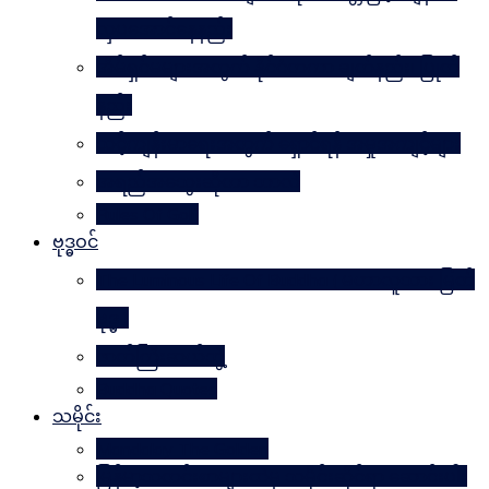
လှပအောင်နေနည်း
အိမ်ရှင်မများအတွက် နိုင်ငံတကာ ချတ်နည်း၊ ပြုတ်
နည်း
သင့်ကျန်းမာရေးအတွက် ရှောင်ရန် အမှုအကျင့်များ
အရည်အသွေးဆိုတာ ဘာလဲ
Rules Of Golf
ဗုဒ္ဓဝင်
The Luminous Life Of Buddha ( မဟာလူသား မြတ်
ဗုဒ္ဓ )
ဇာတ်ကြီးဆယ်ဘွဲ့
Buddha Quotes
သမိုင်း
Mandalay The Golden
မြန်မာ့သတင်းစာများထဲမှ သမိုင်းဆိုင်ရာ ဆောင်းပါး