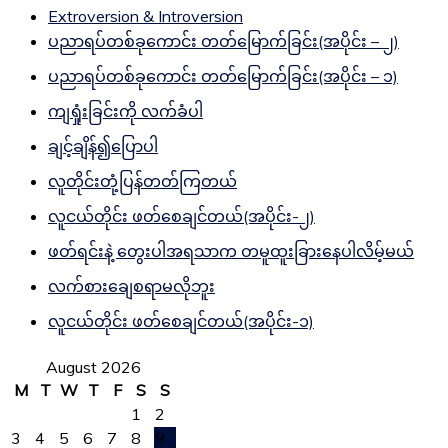
Extroversion & Introversion
ပညာရပ်တစ်ခုကောင်း တတ်မြောက်ခြင်း(အပိုင်း – ၂)
ပညာရပ်တစ်ခုကောင်း တတ်မြောက်ခြင်း(အပိုင်း – ၁)
ကျရှုံးခြင်းကို လက်ခံပါ
ချင့်ချိန်၍ပြောပါ
လူတိုင်းတုံ့ပြန်တတ်ကြတယ်
လူငယ်တိုင်း ဖတ်စေချင်တယ်(အပိုင်း-၂)
ဖတ်ရင်းနဲ့ တွေးပါအရသာက တမူထူးခြားနေပါလိမ့်မယ်
လက်စားချေစရာမလိုဘူး
လူငယ်တိုင်း ဖတ်စေချင်တယ်(အပိုင်း-၁)
August 2026
M
T
W
T
F
S
S
1
2
3
4
5
6
7
8
9