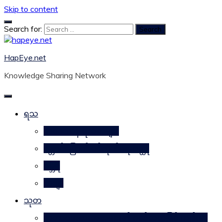
Skip to content
Search for:
HapEye.net
Knowledge Sharing Network
ရသ
ဘဝဒဿန ရသစာများ
ဂန္တဝင်မြောက် ပင်ကိုယ်ရေးဝတ္ထု
ဂမ္ဘီရ
ကဗျာ
သုတ
သဘာဝအစားအစာများ၏ ဂုဏ်သတ္တိဖြင့် ကျန်းမာ