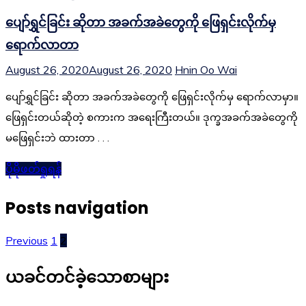
ပျော်ရွှင်ခြင်း ဆိုတာ အခက်အခဲတွေကို ဖြေရှင်းလိုက်မှ
ရောက်လာတာ
August 26, 2020
August 26, 2020
Hnin Oo Wai
ပျော်ရွှင်ခြင်း ဆိုတာ အခက်အခဲတွေကို ဖြေရှင်းလိုက်မှ ရောက်လာမှာ။
ဖြေရှင်းတယ်ဆိုတဲ့ စကားက အရေးကြီးတယ်။ ဒုက္ခအခက်အခဲတွေကို
မဖြေရှင်းဘဲ ထားတာ . . .
ပိုမိုဖတ်ရှုရန်
Posts navigation
Previous
1
2
ယခင်တင်ခဲ့သောစာများ