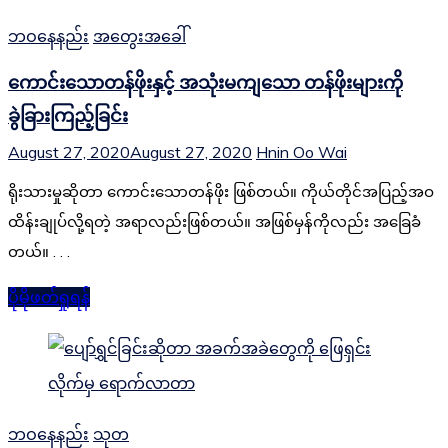
ဘဝနေနည်း
အတွေးအခေါ်
ကောင်းသောတန်ဖိုးနှင့် အသုံးမကျသော တန်ဖိုးများကို
ခွဲခြားကြည့်ခြင်း
August 27, 2020
August 27, 2020
Hnin Oo Wai
ရိုးသားမှုဆိုတာ ကောင်းသောတန်ဖိုး ဖြစ်တယ်။ ကိုယ်တိုင်အပြည့်အဝ
ထိန်းချုပ်လို့ရတဲ့ အရာလည်းဖြစ်တယ်။ အဖြစ်မှန်ကိုလည်း အခြေခံ
တယ်။ . . .
ပိုမိုဖတ်ရှုရန်
ဘဝနေနည်း
သုတ