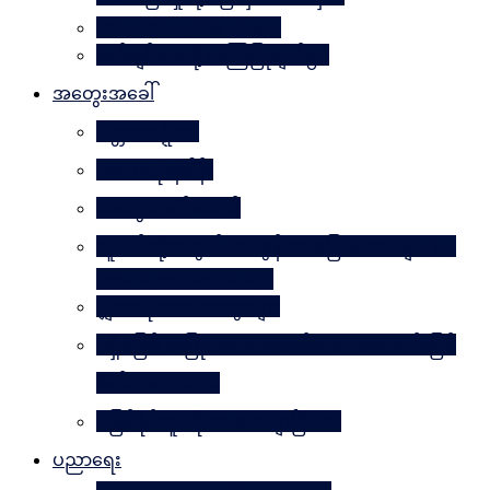
Why Worry? Be Happy
စိတ်ချမ်းသာဖို့ အကြံပြုချက်၅၀
အတွေးအခေါ်
မိတ္တဗလဋ္ဋီကာ
ပလေးတိုးနိဒါန်း
အတွေးလက်ဆောင်
လူငယ်တို့အတွက် ဘဝခွန်အားပြောစကားများ (by
Daw Aung San Su Kyi)
မျှဝေလိုသောအတွေးများ
မရှိမဖြစ် အပြုသဘောဆောင်သော အကောင်းမြင်
စိတ်သဘောထား
မဖြစ်နိုင်ဘူးဆိုတာ သေချာပြီလား
ပညာရေး