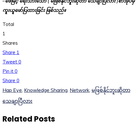
–
ဖေမြင့် ရေးသားသော ( မဖြစ်နိုင်ဘူးဆိုတာ သေချာပြီလား )စာအုပ်မှ
ကူးယူဖော်ပြထားခြင်း ဖြစ်သည်။
Total
1
Shares
Share
1
Tweet
0
Pin it
0
Share
0
Hap Eye
,
Knowledge Sharing
,
Network
,
မဖြစ်နိုင်ဘူးဆိုတာ
သေချာပြီလား
Related Posts