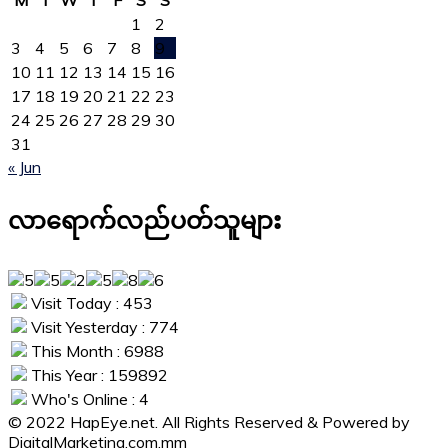
1
2
3
4
5
6
7
8
9
10
11
12
13
14
15
16
17
18
19
20
21
22
23
24
25
26
27
28
29
30
31
« Jun
လာရောက်လည်ပတ်သူများ
Visit Today : 453
Visit Yesterday : 774
This Month : 6988
This Year : 159892
Who's Online : 4
© 2022 HapEye.net. All Rights Reserved & Powered by
DigitalMarketing.com.mm