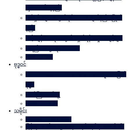
လှပအောင်နေနည်း
အိမ်ရှင်မများအတွက် နိုင်ငံတကာ ချတ်နည်း၊ ပြုတ်
နည်း
သင့်ကျန်းမာရေးအတွက် ရှောင်ရန် အမှုအကျင့်များ
အရည်အသွေးဆိုတာ ဘာလဲ
Rules Of Golf
ဗုဒ္ဓဝင်
The Luminous Life Of Buddha ( မဟာလူသား မြတ်
ဗုဒ္ဓ )
ဇာတ်ကြီးဆယ်ဘွဲ့
Buddha Quotes
သမိုင်း
Mandalay The Golden
မြန်မာ့သတင်းစာများထဲမှ သမိုင်းဆိုင်ရာ ဆောင်းပါး