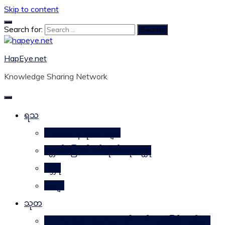
Skip to content
Search for:
HapEye.net
Knowledge Sharing Network
ရသ
ဘဝဒဿန ရသစာများ
ဂန္တဝင်မြောက် ပင်ကိုယ်ရေးဝတ္ထု
ဂမ္ဘီရ
ကဗျာ
သုတ
သဘာဝအစားအစာများ၏ ဂုဏ်သတ္တိဖြင့် ကျန်းမာ