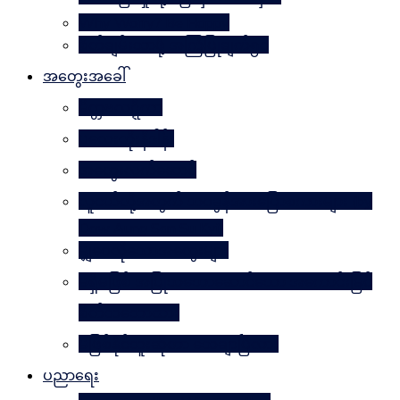
Why Worry? Be Happy
စိတ်ချမ်းသာဖို့ အကြံပြုချက်၅၀
အတွေးအခေါ်
မိတ္တဗလဋ္ဋီကာ
ပလေးတိုးနိဒါန်း
အတွေးလက်ဆောင်
လူငယ်တို့အတွက် ဘဝခွန်အားပြောစကားများ (by
Daw Aung San Su Kyi)
မျှဝေလိုသောအတွေးများ
မရှိမဖြစ် အပြုသဘောဆောင်သော အကောင်းမြင်
စိတ်သဘောထား
မဖြစ်နိုင်ဘူးဆိုတာ သေချာပြီလား
ပညာရေး