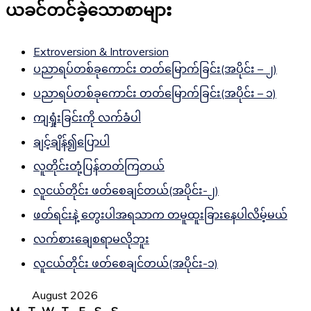
ယခင်တင်ခဲ့သောစာများ
Extroversion & Introversion
ပညာရပ်တစ်ခုကောင်း တတ်မြောက်ခြင်း(အပိုင်း – ၂)
ပညာရပ်တစ်ခုကောင်း တတ်မြောက်ခြင်း(အပိုင်း – ၁)
ကျရှုံးခြင်းကို လက်ခံပါ
ချင့်ချိန်၍ပြောပါ
လူတိုင်းတုံ့ပြန်တတ်ကြတယ်
လူငယ်တိုင်း ဖတ်စေချင်တယ်(အပိုင်း-၂)
ဖတ်ရင်းနဲ့ တွေးပါအရသာက တမူထူးခြားနေပါလိမ့်မယ်
လက်စားချေစရာမလိုဘူး
လူငယ်တိုင်း ဖတ်စေချင်တယ်(အပိုင်း-၁)
August 2026
M
T
W
T
F
S
S