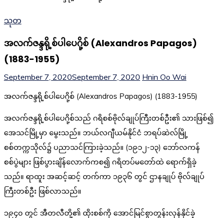
သုတ
အလက်ဇန္ဒရို့စ်ပါပေဂို့စ် (Alexandros Papagos)
(1883-1955)
September 7, 2020
September 7, 2020
Hnin Oo Wai
အလက်ဇန္ဒရို့စ်ပါပေဂို့စ် (Alexandros Papagos) (1883-1955)
အလက်ဇန္ဒရို့စ်ပါပေဂို့စ်သည် ဂရိစစ်ဗိုလ်ချုပ်ကြီးတစ်ဦး၏ သားဖြစ်၍
အေသင်မြို့မှာ မွေးသည်။ ဘယ်လဂျီယမ်နိုင်ငံ ဘရပ်ဆဲလ်မြို့
စစ်တက္ကသိုလ်၌ ပညာသင်ကြားခဲ့သည်။ (၁၉၁၂-၁၃) ဘော်လကန်
စစ်ပွဲများ ဖြစ်ပွားချိန်လောက်ကစ၍ ဂရိတပ်မတော်ထဲ ရောက်ရှိခဲ့
သည်။ ရာထူး အဆင့်ဆင့် တက်ကာ ၁၉၃၆ တွင် ဌာနချုပ် ဗိုလ်ချုပ်
ကြီးတစ်ဦး ဖြစ်လာသည်။
၁၉၄၀ တွင် အီတလီတို့၏ ထိုးစစ်ကို အောင်မြင်စွာတွန်းလှန်နိုင်ခဲ့