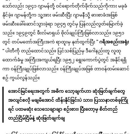
သော်လည်း ၁၉၄၁ ဂျာမန်တို့ ဝင်ရောက်တိုက်ခိုက်သည်ကိုကား မခုခံ
နိုင်ခဲ့။ ဂျာမန်တို့က သူ့အား ဖမ်းဆီးပြီး ဂျာမနီသို့ ဓားစာခံအဖြစ်
ဖမ်းဆီးခေါ်ဆောင်သွားခဲ့ရာ ၁၉၄၅ တွင်မှ ပြန်လည်လွတ်မြောက်ခဲ့
သည်။ ၁၉၄၉တွင် ဖီးလ်မာရှယ် ဗိုလ်ချုပ်ကြီးဖြစ်လာသည်။ ၁၉၅၁
တွင် တပ်မတော်အကြီးအကဲ ရာထူးမှ နုတ်ထွက်ပြီး
” ဂရိအစည်းအရုံး
“
ပါတီကို တည်ထောင်သည်။ ပြင်သစ်ပြည်မှ ဒီဂေါနည်းတူ လူထု
ထောက်ခံမှု အကြီးအကျယ်ရပြီး ၁၉၅၂ ရွေးကောက်ပွဲတွင် အနိုင်ရရှိ
ကာ ဝန်ကြီးချုပ်ဖြစ်လာသည်။ ဝန်ကြီးချုပ်အဖြစ် တာဝန်ထမ်းဆောင်
စဉ် ကွယ်လွန်သည်။
အောင်မြင်ရေးအတွက် အဓိက သော့ချက်ဟာ ဆုံးဖြတ်ချက်တွေ
အလျင်စလို မချမိအောင် ထိန်းနိုင်ခြင်းပဲ သား၊ ပြဿနာတစ်ခုကြုံ
ရင် ပထမဆုံး သေသေချာချာ စဉ်းစား၊ ပြီးတော့မှ စိတ်တည်
တည်ငြိမ်ငြိမ်နဲ့ ဆုံးဖြတ်ချက်ချ