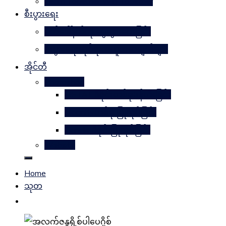
Learn Together Win Together
စီးပွားရေး
မက်ဒေါ်နယ်ကို မွေးဖွားပေးခြင်း
စီးပွားရေးဆိုင်ရာအယူအဆချက်များ
အိုင်တီ
Photoshop
METAL ဒီဇိုင်းတစ်ခုဖန်တီးခြင်း
Magnifyတစ်ခု ပြုလုပ်ခြင်း
Candle ဒီဇိုင်းပြုလုပ်ခြင်း
Website
Home
သုတ