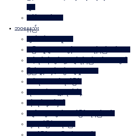
များ
ခေါင်းဆောင် ၁၀၀
ဘဝနေနည်း
လွတ်လပ်သော လူသား
အခြားသူများအား တွန်းအားပေးရန် နည်းလမ်း ၁၀၀
သင့်လုပ်ငန်းတွင်မွေ့လျော်ရန် နည်းလမ်း ၁၀၁သွယ်
ပြည်သူ့နီတိနှင့် ယဉ်ကျေးမှုပဒေသာ
စိတ်ကို. . . အဆိပ်ထုတ်ခြင်း
လုံးဝလက်မလျှော့လိုက်ပါနဲ့
ပန်းတိုင်သို့ ပစ်မှတ်
ငပျင်းတွေအတွက် အောင်မြင်ရေးနည်းလမ်း
ဂရုမစိုက်ခြင်း အနုပညာ
အောင်မြင်မှုသို့ ခြေလှမ်း၁၀၁လှမ်း