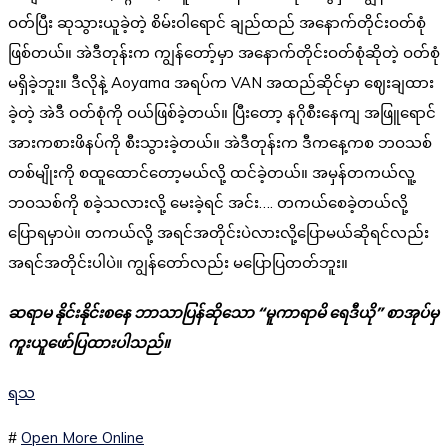
ဝတ်ပြီး ဆုသွားယူခဲ့တဲ့ စိမ်းဝါရောင် ချည်ထည် အနောက်တိုင်းဝတ်စုံ
ဖြစ်တယ်။ အဲဒီတုန်းက ကျွန်တော့်မှာ အနောက်တိုင်းဝတ်စုံဆိုတဲ့ ဝတ်စုံ
မရှိခဲ့ဘူး။ ဒီလိုနဲ့ Aoyama အရပ်က VAN အထည်ဆိုင်မှာ ဈေးချထား
ခဲ့တဲ့ အဲဒီ ဝတ်စုံကို ဝယ်ဖြစ်ခဲ့တယ်။ ပြီးတော့ နဂိုစီးနေကျ အဖြူရောင်
အားကစားဖိနပ်ကို စီးသွားခဲ့တယ်။ အဲဒီတုန်းက ဒီကနေ့ကစ ဘဝသစ်
တစ်မျိုးကို စထူထောင်တော့မယ်လို့ ထင်ခဲ့တယ်။ အမှန်တကယ်လူ့
ဘဝသစ်ကို စခဲ့သလားလို့ မေးခဲ့ရင် အင်း…. တကယ်စေခဲ့တယ်လို့
ပြောရမှာပဲ။ တကယ်လို့ အရင်အတိုင်းပဲလားလို့ပြောမယ်ဆိုရင်လည်း
အရင်အတိုင်းပါပဲ။ ကျွန်တော်လည်း မပြောပြတတ်ဘူး။
ဆရာမ နိုင်းနိုင်းစနေ ဘာသာပြန်ဆိုသော “မူကာရာမိ ရေဒီယို” စာအုပ်မှ
ကူးယူဖော်ပြထားပါသည်။
ရသ
#
Open More Online