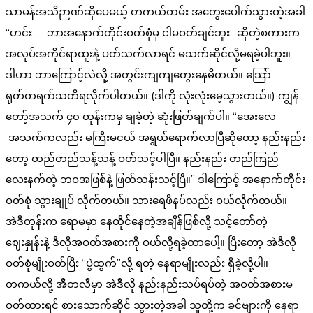
သာမန်အသိဉာဏ်ဆိုပေမယ့် တကယ်တမ်း အတွေးပေါက်သွားတဲ့အခါ
“ဟင်း….. ဘာအနောက်တိုင်းဝတ်စုံမှ ငါမဝတ်ချင်ဘူး” ဆိုတဲ့စကားက
အလုပ်အကိုင်ရာထူးနဲ့ ပတ်သက်လာရင် မသက်ဆိုင်လို့မရခဲ့ပါဘူး။
ဒါဟာ ဘာကြောင့်လဲလို့ အတွင်းကျကျတွေးနေမိတယ်။ သြော်…
ရုတ်တရက်သတိရလိုက်ပါတယ်။ (ဒါကို လုံးလုံးမေ့သွားတယ်။) ကျွန်
တော့်အသက် ၄၀ တုန်းကမှ ချခဲ့တဲ့ ဆုံးဖြတ်ချက်ပါ။ “အေးလေ
အသက်ကလည်း မကြီးမငယ် အရွယ်ရောက်လာပြီဆိုတော့ နည်းနည်း
တော့ တည်တည်သန့်သန့် ဝတ်သင့်ပါပြီ။ နည်းနည်း တည်ကြည်
လေးနက်တဲ့ ဘဝအဖြစ်နဲ့ ဖြတ်သန်းသင့်ပြီ။” ဒါကြောင့် အနောက်တိုင်း
ဝတ်စုံ သွားချုပ် လိုက်တယ်။ သားရေဖိနပ်လည်း ဝယ်လိုက်တယ်။
အဲဒီတုန်းက ရောမမှာ နေထိုင်နေတဲ့အချိန်ဖြစ်လို့ သင့်တော်တဲ့
ဈေးနှုန်းနဲ့ ဒီလိုအဝတ်အစားကို ဝယ်လို့ရခဲ့တာပေါ့။ ပြီးတော့ အဲဒီလို
ဝတ်စုံမျိုးဝတ်ပြီး “ပွဲထွက်”လို့ ရတဲ့ နေရာမျိုးလည်း ရှိခဲ့လို့ပါ။
တကယ်လို့ အီတလီမှာ အဲဒီလို နည်းနည်းသပ်ရပ်တဲ့ အဝတ်အစားမ
ဝတ်ထားရင် စားသောက်ဆိုင် သွားတဲ့အခါ သူတို့က ခင်ဗျားကို နေရာ