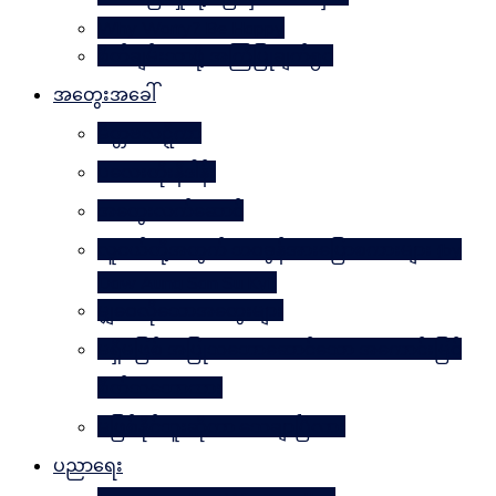
Why Worry? Be Happy
စိတ်ချမ်းသာဖို့ အကြံပြုချက်၅၀
အတွေးအခေါ်
မိတ္တဗလဋ္ဋီကာ
ပလေးတိုးနိဒါန်း
အတွေးလက်ဆောင်
လူငယ်တို့အတွက် ဘဝခွန်အားပြောစကားများ (by
Daw Aung San Su Kyi)
မျှဝေလိုသောအတွေးများ
မရှိမဖြစ် အပြုသဘောဆောင်သော အကောင်းမြင်
စိတ်သဘောထား
မဖြစ်နိုင်ဘူးဆိုတာ သေချာပြီလား
ပညာရေး