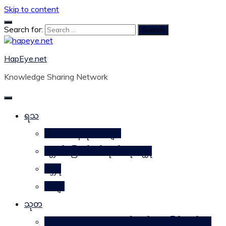
Skip to content
Search for:
HapEye.net
Knowledge Sharing Network
ရသ
ဘဝဒဿန ရသစာများ
ဂန္တဝင်မြောက် ပင်ကိုယ်ရေးဝတ္ထု
ဂမ္ဘီရ
ကဗျာ
သုတ
သဘာဝအစားအစာများ၏ ဂုဏ်သတ္တိဖြင့် ကျန်းမာ