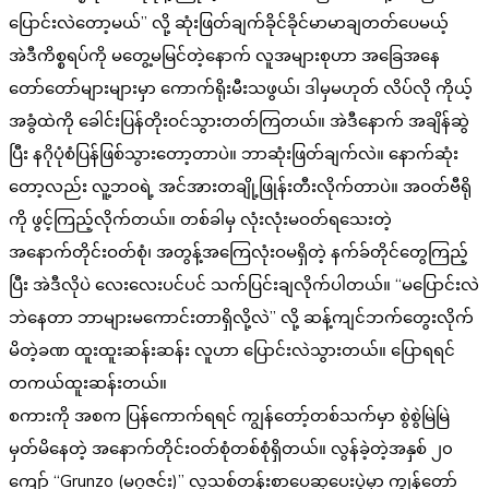
ပြောင်းလဲတော့မယ်” လို့ ဆုံးဖြတ်ချက်ခိုင်ခိုင်မာမာချတတ်ပေမယ့်
အဲဒီကိစ္စရပ်ကို မတွေ့မမြင်တဲ့နောက် လူအများစုဟာ အခြေအနေ
တော်တော်များများမှာ ကောက်ရိုးမီးသဖွယ်၊ ဒါမှမဟုတ် လိပ်လို ကိုယ့်
အခွံထဲကို ခေါင်းပြန်တိုးဝင်သွားတတ်ကြတယ်။ အဲဒီနောက် အချိန်ဆွဲ
ပြီး နဂိုပုံစံပြန်ဖြစ်သွားတော့တာပဲ။ ဘာဆုံးဖြတ်ချက်လဲ။ နောက်ဆုံး
တော့လည်း လူ့ဘဝရဲ့ အင်အားတချို့ဖြုန်းတီးလိုက်တာပဲ။ အဝတ်ဗီရို
ကို ဖွင့်ကြည့်လိုက်တယ်။ တစ်ခါမှ လုံးလုံးမဝတ်ရသေးတဲ့
အနောက်တိုင်းဝတ်စုံ၊ အတွန့်အကြေလုံးဝမရှိတဲ့ နက်ခ်တိုင်တွေကြည့်
ပြီး အဲဒီလိုပဲ လေးလေးပင်ပင် သက်ပြင်းချလိုက်ပါတယ်။ “မပြောင်းလဲ
ဘဲနေတာ ဘာများမကောင်းတာရှိလို့လဲ” လို့ ဆန့်ကျင်ဘက်တွေးလိုက်
မိတဲ့ခဏ ထူးထူးဆန်းဆန်း လူဟာ ပြောင်းလဲသွားတယ်။ ပြောရရင်
တကယ်ထူးဆန်းတယ်။
စကားကို အစက ပြန်ကောက်ရရင် ကျွန်တော့်တစ်သက်မှာ စွဲစွဲမြဲမြဲ
မှတ်မိနေတဲ့ အနောက်တိုင်းဝတ်စုံတစ်စုံရှိတယ်။ လွန်ခဲ့တဲ့အနှစ် ၂၀
ကျော် “Grunzo (မဂ္ဂဇင်း)” လူသစ်တန်းစာပေဆုပေးပွဲမှာ ကျွန်တော်