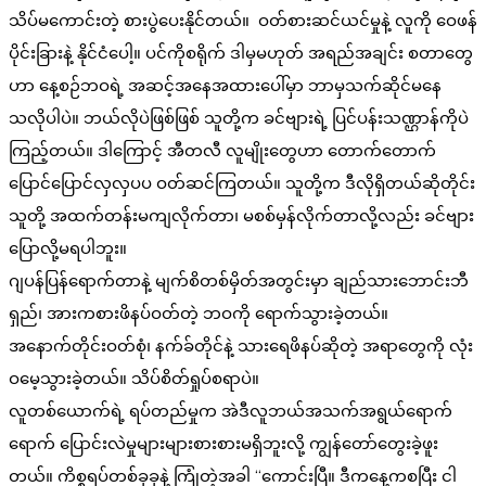
သိပ်မကောင်းတဲ့ စားပွဲပေးနိုင်တယ်။ ဝတ်စားဆင်ယင်မှုနဲ့ လူကို ဝေဖန်
ပိုင်းခြားနဲ့ နိုင်ငံပေါ့။ ပင်ကိုစရိုက် ဒါမှမဟုတ် အရည်အချင်း စတာတွေ
ဟာ နေ့စဉ်ဘဝရဲ့ အဆင့်အနေအထားပေါ်မှာ ဘာမှသက်ဆိုင်မနေ
သလိုပါပဲ။ ဘယ်လိုပဲဖြစ်ဖြစ် သူတို့က ခင်ဗျားရဲ့ ပြင်ပန်းသဏ္ဌာန်ကိုပဲ
ကြည့်တယ်။ ဒါကြောင့် အီတလီ လူမျိုးတွေဟာ တောက်တောက်
ပြောင်ပြောင်လှလှပပ ဝတ်ဆင်ကြတယ်။ သူတို့က ဒီလိုရှိတယ်ဆိုတိုင်း
သူတို့ အထက်တန်းမကျလိုက်တာ၊ မစစ်မှန်လိုက်တာလို့လည်း ခင်ဗျား
ပြောလို့မရပါဘူး။
ဂျပန်ပြန်ရောက်တာနဲ့ မျက်စိတစ်မှိတ်အတွင်းမှာ ချည်သားဘောင်းဘီ
ရှည်၊ အားကစားဖိနပ်ဝတ်တဲ့ ဘဝကို ရောက်သွားခဲ့တယ်။
အနောက်တိုင်းဝတ်စုံ၊ နက်ခ်တိုင်နဲ့ သားရေဖိနပ်ဆိုတဲ့ အရာတွေကို လုံး
ဝမေ့သွားခဲ့တယ်။ သိပ်စိတ်ရှုပ်စရာပဲ။
လူတစ်ယောက်ရဲ့ ရပ်တည်မှုက အဲဒီလူဘယ်အသက်အရွယ်ရောက်
ရောက် ပြောင်းလဲမှုများများစားစားမရှိဘူးလို့ ကျွန်တော်တွေးခဲ့ဖူး
တယ်။ ကိစ္စရပ်တစ်ခုခုနဲ့ ကြုံတဲ့အခါ “ကောင်းပြီ။ ဒီကနေ့ကစပြီး ငါ