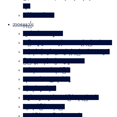
များ
ခေါင်းဆောင် ၁၀၀
ဘဝနေနည်း
လွတ်လပ်သော လူသား
အခြားသူများအား တွန်းအားပေးရန် နည်းလမ်း ၁၀၀
သင့်လုပ်ငန်းတွင်မွေ့လျော်ရန် နည်းလမ်း ၁၀၁သွယ်
ပြည်သူ့နီတိနှင့် ယဉ်ကျေးမှုပဒေသာ
စိတ်ကို. . . အဆိပ်ထုတ်ခြင်း
လုံးဝလက်မလျှော့လိုက်ပါနဲ့
ပန်းတိုင်သို့ ပစ်မှတ်
ငပျင်းတွေအတွက် အောင်မြင်ရေးနည်းလမ်း
ဂရုမစိုက်ခြင်း အနုပညာ
အောင်မြင်မှုသို့ ခြေလှမ်း၁၀၁လှမ်း