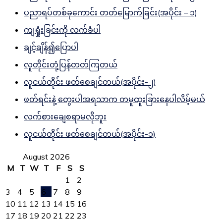
ပညာရပ်တစ်ခုကောင်း တတ်မြောက်ခြင်း(အပိုင်း – ၁)
ကျရှုံးခြင်းကို လက်ခံပါ
ချင့်ချိန်၍ပြောပါ
လူတိုင်းတုံ့ပြန်တတ်ကြတယ်
လူငယ်တိုင်း ဖတ်စေချင်တယ်(အပိုင်း-၂)
ဖတ်ရင်းနဲ့ တွေးပါအရသာက တမူထူးခြားနေပါလိမ့်မယ်
လက်စားချေစရာမလိုဘူး
လူငယ်တိုင်း ဖတ်စေချင်တယ်(အပိုင်း-၁)
August 2026
M
T
W
T
F
S
S
1
2
3
4
5
6
7
8
9
10
11
12
13
14
15
16
17
18
19
20
21
22
23