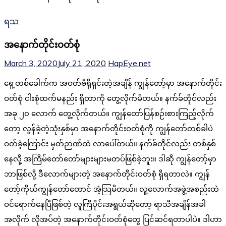
ရသ
အနောက်တိုင်းဝတ်စုံ
March 3, 2020
July 21, 2020
HapEye.net
ရှေ့တစ်ခေါက်က အဝတ်ဗီရိုရှင်းတဲ့အချိန် ကျွန်တော့်မှာ အနောက်တိုင်း
ဝတ်စုံ ငါးစုံထက်မနည်း ရှိတာကို တွေ့လိုက်မိတယ်။ နက်ခ်တိုင်လည်း
အခု ၂၀ လောက် တွေ့လိုက်တယ်။ ကျွန်တော်ပြန်စဉ်းစားကြည့်လိုက်
တော့ လွန်ခဲ့တဲ့သုံးနှစ်မှာ အနောက်တိုင်းဝတ်စုံကို ကျွန်တော်တစ်ခါပဲ
ဝတ်ခဲ့ကြောင်း မှတ်ဉာဏ်ထဲ လာပေါ်တယ်။ နက်ခ်တိုင်လည်း တစ်နှစ်
နေလို့ အကြိမ်တော်တော်များများမတပ်ဖြစ်ခဲ့ဘူး။ ဒါဆို ကျွန်တော့်မှာ
ဘာဖြစ်လို့ ဒီလောက်များတဲ့ အနောက်တိုင်းဝတ်စုံ ရှိရတာလဲ။ ကျွန်
တော့်ကိုယ်ကျွန်တော်တောင် အံ့သြမိတယ်။ လူ့လောက်အဖွဲ့အစည်းထဲ
ဝင်ရောက်နေပြီဖြစ်တဲ့ လူကြီပိုင်းအရွယ်ဆိုတော့ ရာသီအချိန်အခါ
အလိုက် လိုအပ်တဲ့ အနောက်တိုင်းဝတ်စုံတွေ ပြင်ဆင်ရတာပါပဲ။ ဒါဟာ