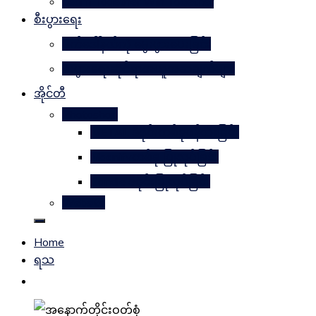
Learn Together Win Together
စီးပွားရေး
မက်ဒေါ်နယ်ကို မွေးဖွားပေးခြင်း
စီးပွားရေးဆိုင်ရာအယူအဆချက်များ
အိုင်တီ
Photoshop
METAL ဒီဇိုင်းတစ်ခုဖန်တီးခြင်း
Magnifyတစ်ခု ပြုလုပ်ခြင်း
Candle ဒီဇိုင်းပြုလုပ်ခြင်း
Website
Home
ရသ