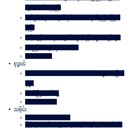
လှပအောင်နေနည်း
အိမ်ရှင်မများအတွက် နိုင်ငံတကာ ချတ်နည်း၊ ပြုတ်
နည်း
သင့်ကျန်းမာရေးအတွက် ရှောင်ရန် အမှုအကျင့်များ
အရည်အသွေးဆိုတာ ဘာလဲ
Rules Of Golf
ဗုဒ္ဓဝင်
The Luminous Life Of Buddha ( မဟာလူသား မြတ်
ဗုဒ္ဓ )
ဇာတ်ကြီးဆယ်ဘွဲ့
Buddha Quotes
သမိုင်း
Mandalay The Golden
မြန်မာ့သတင်းစာများထဲမှ သမိုင်းဆိုင်ရာ ဆောင်းပါး