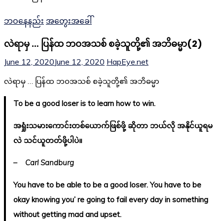
ဘဝနေနည်း
အတွေးအခေါ်
လဲရာမှ … ပြန်ထ ဘဝအသစ် စခဲ့သူတို့၏ အဘိဓမ္မာ(2)
June 12, 2020
June 12, 2020
HapEye.net
လဲရာမှ … ပြန်ထ ဘဝအသစ် စခဲ့သူတို့၏ အဘိဓမ္မာ
To be a good loser is to learn how to win.
အရှုံးသမားကောင်းတစ်ယောက်ဖြစ်ဖို့ ဆိုတာ ဘယ်လို အနိုင်ယူရမ
လဲ သင်ယူတတ်ဖို့ပါပဲ။
– Carl Sandburg
You have to be able to be a good loser. You have to be
okay knowing you’ re going to fail every day in something
without getting mad and upset.