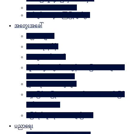
Why Worry? Be Happy
စိတ်ချမ်းသာဖို့ အကြံပြုချက်၅၀
အတွေးအခေါ်
မိတ္တဗလဋ္ဋီကာ
ပလေးတိုးနိဒါန်း
အတွေးလက်ဆောင်
လူငယ်တို့အတွက် ဘဝခွန်အားပြောစကားများ (by
Daw Aung San Su Kyi)
မျှဝေလိုသောအတွေးများ
မရှိမဖြစ် အပြုသဘောဆောင်သော အကောင်းမြင်
စိတ်သဘောထား
မဖြစ်နိုင်ဘူးဆိုတာ သေချာပြီလား
ပညာရေး