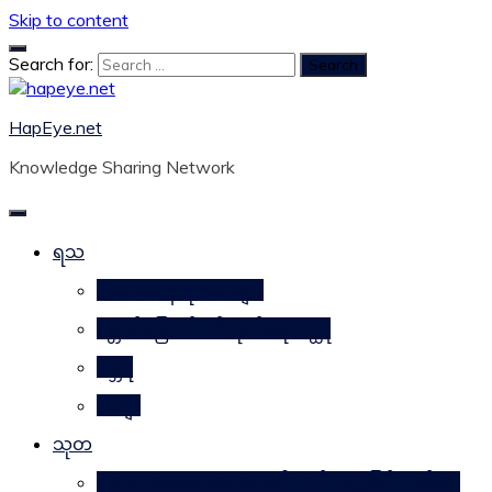
Skip to content
Search for:
HapEye.net
Knowledge Sharing Network
ရသ
ဘဝဒဿန ရသစာများ
ဂန္တဝင်မြောက် ပင်ကိုယ်ရေးဝတ္ထု
ဂမ္ဘီရ
ကဗျာ
သုတ
သဘာဝအစားအစာများ၏ ဂုဏ်သတ္တိဖြင့် ကျန်းမာ