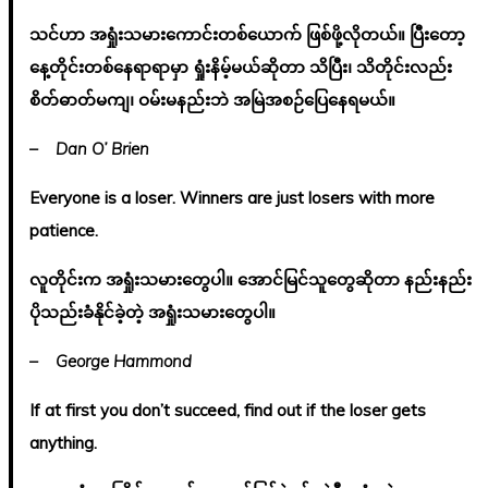
သင်ဟာ အရှုံးသမားကောင်းတစ်ယောက် ဖြစ်ဖို့လိုတယ်။ ပြီးတော့
နေ့တိုင်းတစ်နေရာရာမှာ ရှုံးနိမ့်မယ်ဆိုတာ သိပြီး၊ သိတိုင်းလည်း
စိတ်ဓာတ်မကျ၊ ဝမ်းမနည်းဘဲ အမြဲအစဉ်ပြေနေရမယ်။
– Dan O’ Brien
Everyone is a loser. Winners are just losers with more
patience.
လူတိုင်းက အရှုံးသမားတွေပါ။ အောင်မြင်သူတွေဆိုတာ နည်းနည်း
ပိုသည်းခံနိုင်ခဲ့တဲ့ အရှုံးသမားတွေပါ။
– George Hammond
If at first you don’t succeed, find out if the loser gets
anything.