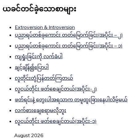
ယခင်တင်ခဲ့သောစာများ
Extroversion & Introversion
ပညာရပ်တစ်ခုကောင်း တတ်မြောက်ခြင်း(အပိုင်း – ၂)
ပညာရပ်တစ်ခုကောင်း တတ်မြောက်ခြင်း(အပိုင်း – ၁)
ကျရှုံးခြင်းကို လက်ခံပါ
ချင့်ချိန်၍ပြောပါ
လူတိုင်းတုံ့ပြန်တတ်ကြတယ်
လူငယ်တိုင်း ဖတ်စေချင်တယ်(အပိုင်း-၂)
ဖတ်ရင်းနဲ့ တွေးပါအရသာက တမူထူးခြားနေပါလိမ့်မယ်
လက်စားချေစရာမလိုဘူး
လူငယ်တိုင်း ဖတ်စေချင်တယ်(အပိုင်း-၁)
August 2026