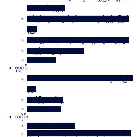
လှပအောင်နေနည်း
အိမ်ရှင်မများအတွက် နိုင်ငံတကာ ချတ်နည်း၊ ပြုတ်
နည်း
သင့်ကျန်းမာရေးအတွက် ရှောင်ရန် အမှုအကျင့်များ
အရည်အသွေးဆိုတာ ဘာလဲ
Rules Of Golf
ဗုဒ္ဓဝင်
The Luminous Life Of Buddha ( မဟာလူသား မြတ်
ဗုဒ္ဓ )
ဇာတ်ကြီးဆယ်ဘွဲ့
Buddha Quotes
သမိုင်း
Mandalay The Golden
မြန်မာ့သတင်းစာများထဲမှ သမိုင်းဆိုင်ရာ ဆောင်းပါး