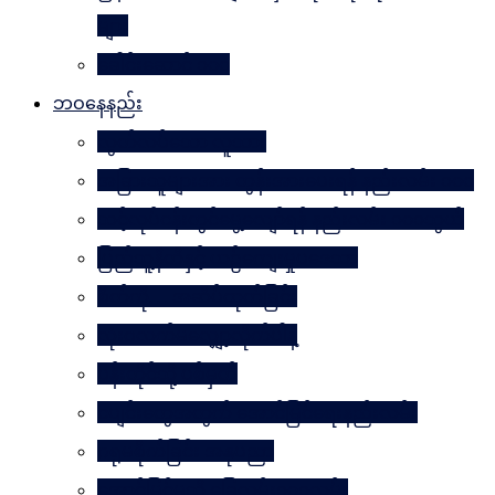
များ
ခေါင်းဆောင် ၁၀၀
ဘဝနေနည်း
လွတ်လပ်သော လူသား
အခြားသူများအား တွန်းအားပေးရန် နည်းလမ်း ၁၀၀
သင့်လုပ်ငန်းတွင်မွေ့လျော်ရန် နည်းလမ်း ၁၀၁သွယ်
ပြည်သူ့နီတိနှင့် ယဉ်ကျေးမှုပဒေသာ
စိတ်ကို. . . အဆိပ်ထုတ်ခြင်း
လုံးဝလက်မလျှော့လိုက်ပါနဲ့
ပန်းတိုင်သို့ ပစ်မှတ်
ငပျင်းတွေအတွက် အောင်မြင်ရေးနည်းလမ်း
ဂရုမစိုက်ခြင်း အနုပညာ
အောင်မြင်မှုသို့ ခြေလှမ်း၁၀၁လှမ်း