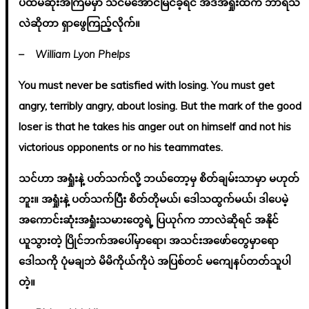
ပထမဆုံးအကြိမ်မှာ သင်မအောင်မြင်ခဲ့ရင် အဲဒီအရှုံးထဲက ဘာရသ
လဲဆိုတာ ရှာဖွေကြည့်လိုက်။
– William Lyon Phelps
You must never be satisfied with losing. You must get
angry, terribly angry, about losing. But the mark of the good
loser is that he takes his anger out on himself and not his
victorious opponents or no his teammates.
သင်ဟာ အရှုံးနဲ့ ပတ်သက်လို့ ဘယ်တော့မှ စိတ်ချမ်းသာမှာ မဟုတ်
ဘူး။ အရှုံးနဲ့ ပတ်သက်ပြီး စိတ်တိုမယ်၊ ဒေါသထွက်မယ်၊ ဒါပေမဲ့
အကောင်းဆုံးအရှုံးသမားတွေရဲ့ ပြယုဂ်က ဘာလဲဆိုရင် အနိုင်
ယူသွားတဲ့ ပြိုင်ဘက်အပေါ်မှာရော၊ အသင်းအဖော်တွေမှာရော
ဒေါသကို ပုံမချဘဲ မိမိကိုယ်ကိုပဲ အပြစ်တင် မကျေနပ်တတ်သူပါ
တဲ့။