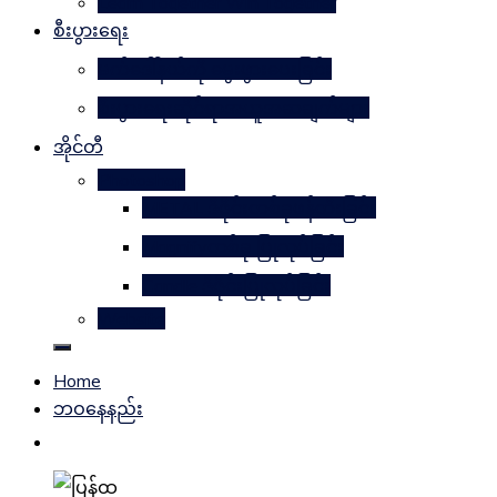
Learn Together Win Together
စီးပွားရေး
မက်ဒေါ်နယ်ကို မွေးဖွားပေးခြင်း
စီးပွားရေးဆိုင်ရာအယူအဆချက်များ
အိုင်တီ
Photoshop
METAL ဒီဇိုင်းတစ်ခုဖန်တီးခြင်း
Magnifyတစ်ခု ပြုလုပ်ခြင်း
Candle ဒီဇိုင်းပြုလုပ်ခြင်း
Website
Home
ဘဝနေနည်း