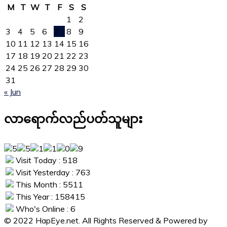
M
T
W
T
F
S
S
1
2
3
4
5
6
7
8
9
10
11
12
13
14
15
16
17
18
19
20
21
22
23
24
25
26
27
28
29
30
31
« Jun
လာရောက်လည်ပတ်သူများ
Visit Today : 518
Visit Yesterday : 763
This Month : 5511
This Year : 158415
Who's Online : 6
© 2022 HapEye.net. All Rights Reserved & Powered by