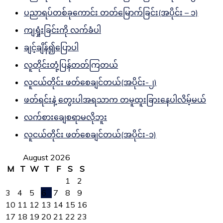
ပညာရပ်တစ်ခုကောင်း တတ်မြောက်ခြင်း(အပိုင်း – ၁)
ကျရှုံးခြင်းကို လက်ခံပါ
ချင့်ချိန်၍ပြောပါ
လူတိုင်းတုံ့ပြန်တတ်ကြတယ်
လူငယ်တိုင်း ဖတ်စေချင်တယ်(အပိုင်း-၂)
ဖတ်ရင်းနဲ့ တွေးပါအရသာက တမူထူးခြားနေပါလိမ့်မယ်
လက်စားချေစရာမလိုဘူး
လူငယ်တိုင်း ဖတ်စေချင်တယ်(အပိုင်း-၁)
August 2026
M
T
W
T
F
S
S
1
2
3
4
5
6
7
8
9
10
11
12
13
14
15
16
17
18
19
20
21
22
23