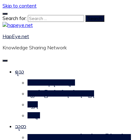
Skip to content
Search for:
HapEye.net
Knowledge Sharing Network
ရသ
ဘဝဒဿန ရသစာများ
ဂန္တဝင်မြောက် ပင်ကိုယ်ရေးဝတ္ထု
ဂမ္ဘီရ
ကဗျာ
သုတ
သဘာဝအစားအစာများ၏ ဂုဏ်သတ္တိဖြင့် ကျန်းမာ