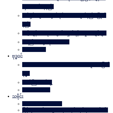
လှပအောင်နေနည်း
အိမ်ရှင်မများအတွက် နိုင်ငံတကာ ချတ်နည်း၊ ပြုတ်
နည်း
သင့်ကျန်းမာရေးအတွက် ရှောင်ရန် အမှုအကျင့်များ
အရည်အသွေးဆိုတာ ဘာလဲ
Rules Of Golf
ဗုဒ္ဓဝင်
The Luminous Life Of Buddha ( မဟာလူသား မြတ်
ဗုဒ္ဓ )
ဇာတ်ကြီးဆယ်ဘွဲ့
Buddha Quotes
သမိုင်း
Mandalay The Golden
မြန်မာ့သတင်းစာများထဲမှ သမိုင်းဆိုင်ရာ ဆောင်းပါး