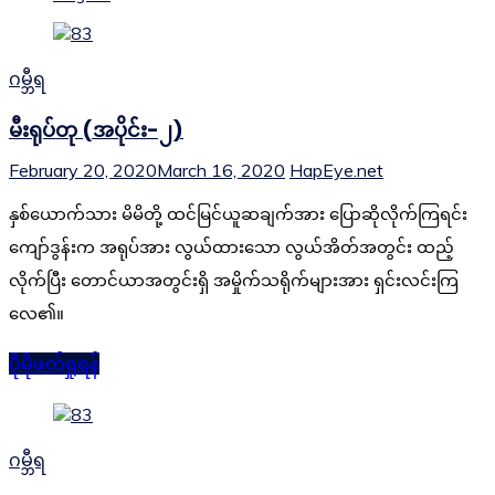
ဂမ္ဘီရ
မီးရုပ်တု (အပိုင်း-၂)
February 20, 2020
March 16, 2020
HapEye.net
နှစ်ယောက်သား မိမိတို့ ထင်မြင်ယူဆချက်အား ပြောဆိုလိုက်ကြရင်း
ကျော်ဒွန်းက အရုပ်အား လွယ်ထားသော လွယ်အိတ်အတွင်း ထည့်
လိုက်ပြီး တောင်ယာအတွင်းရှိ အမှိုက်သရိုက်များအား ရှင်းလင်းကြ
လေ၏။
ပိုမိုဖတ်ရှုရန်
ဂမ္ဘီရ