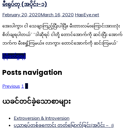
မီးရုပ်တု (အပိုင်း-၁)
February 20, 2020
March 16, 2020
HapEye.net
အေးပါကွာ၊ ငါ သေချာကြည့်ပြီးပါပြီ။ မီးတားလမ်းကြောင်းအားလုံး
စိတ်ချရပါတယ်” “ဒါဆိုရင် ငါတို့ တောင်အောက်ကို ဆင်းပြီး အောက်
ဘက်က မီးစရှို့ကြမယ်။ လာကွာ၊ တောင်အောက်ကို ဆင်းကြမယ်”
ပိုမိုဖတ်ရှုရန်
Posts navigation
Previous
1
2
ယခင်တင်ခဲ့သောစာများ
Extroversion & Introversion
ပညာရပ်တစ်ခုကောင်း တတ်မြောက်ခြင်း(အပိုင်း – ၂)