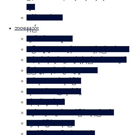
များ
ခေါင်းဆောင် ၁၀၀
ဘဝနေနည်း
လွတ်လပ်သော လူသား
အခြားသူများအား တွန်းအားပေးရန် နည်းလမ်း ၁၀၀
သင့်လုပ်ငန်းတွင်မွေ့လျော်ရန် နည်းလမ်း ၁၀၁သွယ်
ပြည်သူ့နီတိနှင့် ယဉ်ကျေးမှုပဒေသာ
စိတ်ကို. . . အဆိပ်ထုတ်ခြင်း
လုံးဝလက်မလျှော့လိုက်ပါနဲ့
ပန်းတိုင်သို့ ပစ်မှတ်
ငပျင်းတွေအတွက် အောင်မြင်ရေးနည်းလမ်း
ဂရုမစိုက်ခြင်း အနုပညာ
အောင်မြင်မှုသို့ ခြေလှမ်း၁၀၁လှမ်း