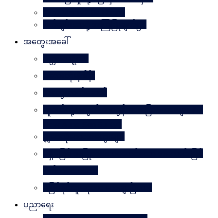
Why Worry? Be Happy
စိတ်ချမ်းသာဖို့ အကြံပြုချက်၅၀
အတွေးအခေါ်
မိတ္တဗလဋ္ဋီကာ
ပလေးတိုးနိဒါန်း
အတွေးလက်ဆောင်
လူငယ်တို့အတွက် ဘဝခွန်အားပြောစကားများ (by
Daw Aung San Su Kyi)
မျှဝေလိုသောအတွေးများ
မရှိမဖြစ် အပြုသဘောဆောင်သော အကောင်းမြင်
စိတ်သဘောထား
မဖြစ်နိုင်ဘူးဆိုတာ သေချာပြီလား
ပညာရေး