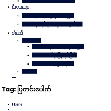
Learn Together Win Together
စီးပွားရေး
မက်ဒေါ်နယ်ကို မွေးဖွားပေးခြင်း
စီးပွားရေးဆိုင်ရာအယူအဆချက်များ
အိုင်တီ
Photoshop
METAL ဒီဇိုင်းတစ်ခုဖန်တီးခြင်း
Magnifyတစ်ခု ပြုလုပ်ခြင်း
Candle ဒီဇိုင်းပြုလုပ်ခြင်း
Website
Tag:
ပြတင်းပေါက်
Home