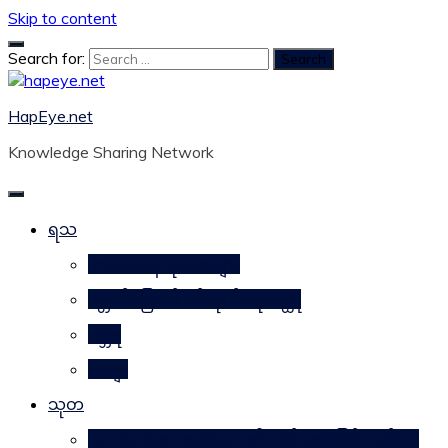
Skip to content
Search for:
HapEye.net
Knowledge Sharing Network
ရသ
ဘဝဒဿန ရသစာများ
ဂန္တဝင်မြောက် ပင်ကိုယ်ရေးဝတ္ထု
ဂမ္ဘီရ
ကဗျာ
သုတ
သဘာဝအစားအစာများ၏ ဂုဏ်သတ္တိဖြင့် ကျန်းမာ