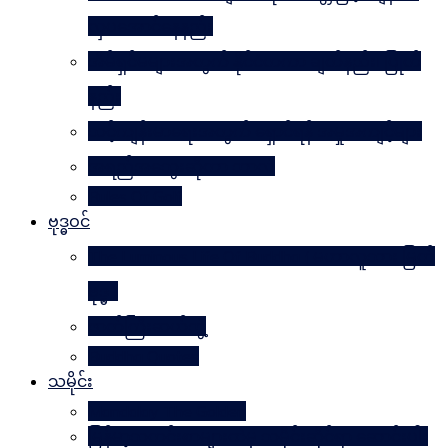
လှပအောင်နေနည်း
အိမ်ရှင်မများအတွက် နိုင်ငံတကာ ချတ်နည်း၊ ပြုတ်
နည်း
သင့်ကျန်းမာရေးအတွက် ရှောင်ရန် အမှုအကျင့်များ
အရည်အသွေးဆိုတာ ဘာလဲ
Rules Of Golf
ဗုဒ္ဓဝင်
The Luminous Life Of Buddha ( မဟာလူသား မြတ်
ဗုဒ္ဓ )
ဇာတ်ကြီးဆယ်ဘွဲ့
Buddha Quotes
သမိုင်း
Mandalay The Golden
မြန်မာ့သတင်းစာများထဲမှ သမိုင်းဆိုင်ရာ ဆောင်းပါး