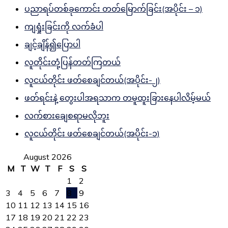
ပညာရပ်တစ်ခုကောင်း တတ်မြောက်ခြင်း(အပိုင်း – ၁)
ကျရှုံးခြင်းကို လက်ခံပါ
ချင့်ချိန်၍ပြောပါ
လူတိုင်းတုံ့ပြန်တတ်ကြတယ်
လူငယ်တိုင်း ဖတ်စေချင်တယ်(အပိုင်း-၂)
ဖတ်ရင်းနဲ့ တွေးပါအရသာက တမူထူးခြားနေပါလိမ့်မယ်
လက်စားချေစရာမလိုဘူး
လူငယ်တိုင်း ဖတ်စေချင်တယ်(အပိုင်း-၁)
August 2026
M
T
W
T
F
S
S
1
2
3
4
5
6
7
8
9
10
11
12
13
14
15
16
17
18
19
20
21
22
23