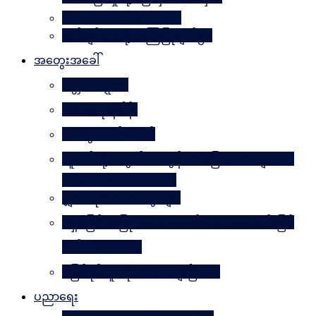
Why Worry? Be Happy
စိတ်ချမ်းသာဖို့ အကြံပြုချက်၅၀
အတွေးအခေါ်
မိတ္တဗလဋ္ဋီကာ
ပလေးတိုးနိဒါန်း
အတွေးလက်ဆောင်
လူငယ်တို့အတွက် ဘဝခွန်အားပြောစကားများ (by
Daw Aung San Su Kyi)
မျှဝေလိုသောအတွေးများ
မရှိမဖြစ် အပြုသဘောဆောင်သော အကောင်းမြင်
စိတ်သဘောထား
မဖြစ်နိုင်ဘူးဆိုတာ သေချာပြီလား
ပညာရေး