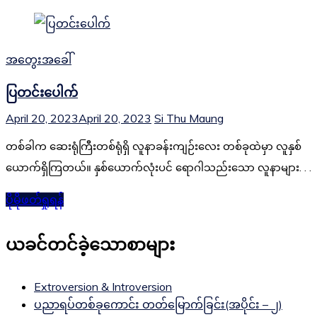
အတွေးအခေါ်
ပြတင်းပေါက်
April 20, 2023
April 20, 2023
Si Thu Maung
တစ်ခါက ဆေးရုံကြီးတစ်ရုံရှိ လူနာခန်းကျဉ်းလေး တစ်ခုထဲမှာ လူနှစ်
ယောက်ရှိကြတယ်။ နှစ်ယောက်လုံးပင် ရောဂါသည်းသော လူနာများ. . .
ပိုမိုဖတ်ရှုရန်
ယခင်တင်ခဲ့သောစာများ
Extroversion & Introversion
ပညာရပ်တစ်ခုကောင်း တတ်မြောက်ခြင်း(အပိုင်း – ၂)