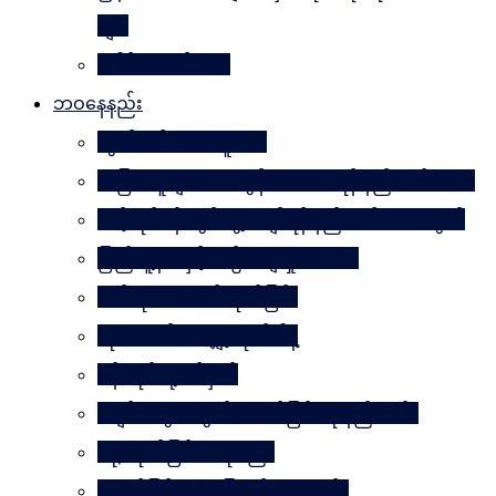
များ
ခေါင်းဆောင် ၁၀၀
ဘဝနေနည်း
လွတ်လပ်သော လူသား
အခြားသူများအား တွန်းအားပေးရန် နည်းလမ်း ၁၀၀
သင့်လုပ်ငန်းတွင်မွေ့လျော်ရန် နည်းလမ်း ၁၀၁သွယ်
ပြည်သူ့နီတိနှင့် ယဉ်ကျေးမှုပဒေသာ
စိတ်ကို. . . အဆိပ်ထုတ်ခြင်း
လုံးဝလက်မလျှော့လိုက်ပါနဲ့
ပန်းတိုင်သို့ ပစ်မှတ်
ငပျင်းတွေအတွက် အောင်မြင်ရေးနည်းလမ်း
ဂရုမစိုက်ခြင်း အနုပညာ
အောင်မြင်မှုသို့ ခြေလှမ်း၁၀၁လှမ်း