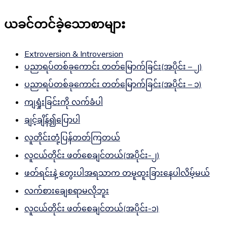
ယခင်တင်ခဲ့သောစာများ
Extroversion & Introversion
ပညာရပ်တစ်ခုကောင်း တတ်မြောက်ခြင်း(အပိုင်း – ၂)
ပညာရပ်တစ်ခုကောင်း တတ်မြောက်ခြင်း(အပိုင်း – ၁)
ကျရှုံးခြင်းကို လက်ခံပါ
ချင့်ချိန်၍ပြောပါ
လူတိုင်းတုံ့ပြန်တတ်ကြတယ်
လူငယ်တိုင်း ဖတ်စေချင်တယ်(အပိုင်း-၂)
ဖတ်ရင်းနဲ့ တွေးပါအရသာက တမူထူးခြားနေပါလိမ့်မယ်
လက်စားချေစရာမလိုဘူး
လူငယ်တိုင်း ဖတ်စေချင်တယ်(အပိုင်း-၁)