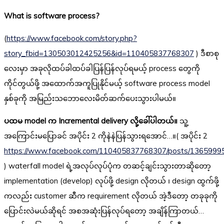
What is software process?
(
https://www.facebook.com/story.php?
story_fbid=130503012425256&id=110405837768307
) ဒီစာစု
လေးမှာ အခုလိုထပ်ခါထပ်ခါပြန်ပြန်လုပ်ရမယ့် process တွေကို
ကိုင်တွယ်ဖို့ အထောက်အကူပြုနိုင်မယ့် software process model
နှစ်ခုကို အမြည်းသဘောလေးမိတ်ဆက်ပေးသွားပါမယ်။
ပထမ model က Incremental delivery လို့ခေါ်ပါတယ်။
သူ့
အကြောင်းမပြောခင် အပိုင်း 2 ကိုနဲနဲပြန်သွားရအောင်…။( အပိုင်း 2
https://www.facebook.com/110405837768307/posts/1365999
) waterfall model ရဲ့အလုပ်လုပ်ပုံက တဆင့်ချင်းသွားတာဆိုတော့
implementation (develop) လုပ်ဖို့ design လိုတယ် ၊ design ထွက်ဖို့
ကလည်း customer ဆီက requirement လိုတယ် အဲ့ဒီတော့ တခုခုကို
ပြောင်းလဲမယ်ဆိုရင် အစအဆုံးပြန်လုပ်ရတော့ အချိန်ကြာတယ်…