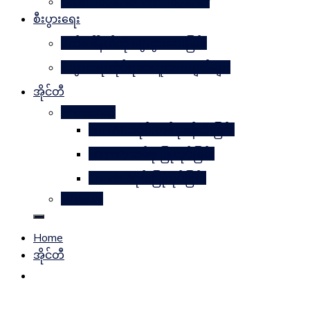
Learn Together Win Together
စီးပွားရေး
မက်ဒေါ်နယ်ကို မွေးဖွားပေးခြင်း
စီးပွားရေးဆိုင်ရာအယူအဆချက်များ
အိုင်တီ
Photoshop
METAL ဒီဇိုင်းတစ်ခုဖန်တီးခြင်း
Magnifyတစ်ခု ပြုလုပ်ခြင်း
Candle ဒီဇိုင်းပြုလုပ်ခြင်း
Website
Home
အိုင်တီ