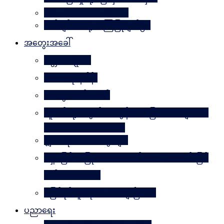
Why Worry? Be Happy
စိတ်ချမ်းသာဖို့ အကြံပြုချက်၅၀
အတွေးအခေါ်
မိတ္တဗလဋ္ဋီကာ
ပလေးတိုးနိဒါန်း
အတွေးလက်ဆောင်
လူငယ်တို့အတွက် ဘဝခွန်အားပြောစကားများ (by
Daw Aung San Su Kyi)
မျှဝေလိုသောအတွေးများ
မရှိမဖြစ် အပြုသဘောဆောင်သော အကောင်းမြင်
စိတ်သဘောထား
မဖြစ်နိုင်ဘူးဆိုတာ သေချာပြီလား
ပညာရေး