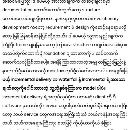
အဆင်မပြေဘူး။ဒါပေမယ့် အားသာချက်က တဆင့်ချင်းစီမှာ
documentation ကောင်းကောင်းထွက်တော့ structure
ကောင်းကောင်းချလို့ရတယ်…နားလည်လွယ်တယ်။ evolutionary
development ကတော့ requirement & design ကိုစောင့်နေစရာမလို
တော့ မြန်မြန်ဆန်ဆန်ပြင်လို့ရတယ်။ ဒါပေမယ့် သူ့အားနည်းချက်က
ကြိုပြီး frame ချချိန်မရတော့ ကြာလေ structure ကပျက်လေဖြစ်မှာ။
တထပ်တိုက်ဆောက်ဖို့ foundation ချထားတာကို 3 ထပ်လောက်
ဆောက်သလိုဖြစ်တာပေါ့။ အချိန်ကြာတာလာတဲ့အမျှ တဖြည်းဖြည်းနဲ့
နားလည်ဖို့ခက်လာသလို maintain လုပ်ဖို့လဲခက်လာတယ်။
အခုရှင်းပြ
မယ့် incremental delivery က waterfall နဲ့ incremental ရဲ့အားသာ
ချက်တွေကိုပေါင်းထားတဲ့ သူ့တိုနှစ်ခုကြားက model ပါပဲ။
Incremental delivery ရဲ့အလုပ်လုပ်ပုံက ပထမဆုံး client ကို ဒီ
software မှာဘယ်လို service တွေပါမှာလဲသတ်မှတ်ခိုင်းရတယ် ။ ပြီး
တော့ ဘယ် service တွေကအရေးအကြီးဆုံးလဲ ဘယ်ကနဲနဲအရေးကြီး
တယ် ဘယ်ကအရေးမကြီးဘူး စသဖြင့် ကိုယ့်ဟာကိုယ် ခွဲခြား