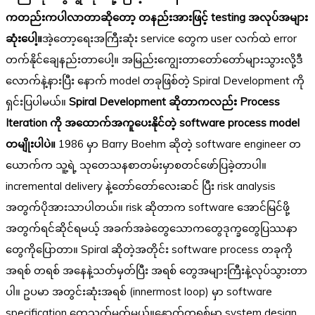
ကတည်းကပါလာတာဆိုတော့ တနည်းအားဖြင့် testing အလုပ်အများ
ဆုံးပေါ့။
အဲ့တော့ရေးအကြီးဆုံး service တွေက user လက်ထဲ error
တက်နိုင်ချေနည်းတာပေါ့။ အမြည်းကျွေးတာတော်တော်များသွားလို့ဒီ
လောက်နဲ့နားပြီး နောက် model တခုဖြစ်တဲ့ Spiral Development ကို
ရှင်းပြပါမယ်။
Spiral Development ဆိုတာကလည်း Process
Iteration ကို အထောက်အကူပေးနိုင်တဲ့ software process model
တမျိုးပါပဲ။
1986 မှာ Barry Boehm ဆိုတဲ့ software engineer တ
ယောက်က သူ့ရဲ့ သုတေသနစာတမ်းမှာစတင်ဖော်ပြခဲ့တာပါ။
incremental delivery နဲ့တော်တော်လေးဆင် ပြီး risk analysis
အတွက်ပိုအားသာပါတယ်။ risk ဆိုတာက software အောင်မြင်ဖို့
အတွက်ရင်ဆိုင်ရမယ့် အခက်အခဲတွေသောကတွေဒုက္ခတွေပြဿနာ
တွေကိုပြောတာ။ Spiral ဆိုတဲ့အတိုင်း software process တခုကို
အရစ် တရစ် အနေနဲ့သတ်မှတ်ပြီး အရစ် တွေအများကြီးနဲ့လုပ်သွားတာ
ပါ။ ဥပမာ အတွင်းဆုံးအရစ် (innermost loop) မှာ software
specification တွေသတ်မှတ်မယ်။နောက်တရစ်မှာ system design