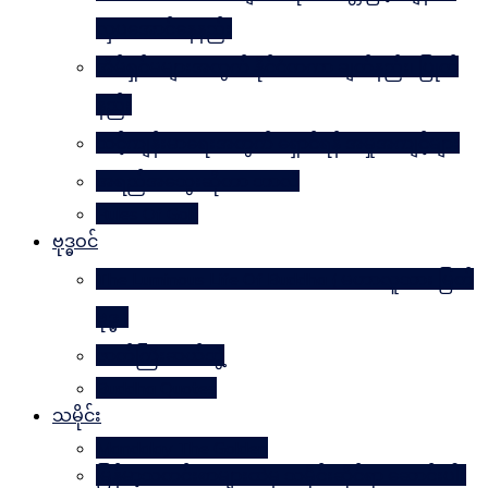
လှပအောင်နေနည်း
အိမ်ရှင်မများအတွက် နိုင်ငံတကာ ချတ်နည်း၊ ပြုတ်
နည်း
သင့်ကျန်းမာရေးအတွက် ရှောင်ရန် အမှုအကျင့်များ
အရည်အသွေးဆိုတာ ဘာလဲ
Rules Of Golf
ဗုဒ္ဓဝင်
The Luminous Life Of Buddha ( မဟာလူသား မြတ်
ဗုဒ္ဓ )
ဇာတ်ကြီးဆယ်ဘွဲ့
Buddha Quotes
သမိုင်း
Mandalay The Golden
မြန်မာ့သတင်းစာများထဲမှ သမိုင်းဆိုင်ရာ ဆောင်းပါး