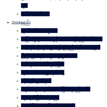
များ
ခေါင်းဆောင် ၁၀၀
ဘဝနေနည်း
လွတ်လပ်သော လူသား
အခြားသူများအား တွန်းအားပေးရန် နည်းလမ်း ၁၀၀
သင့်လုပ်ငန်းတွင်မွေ့လျော်ရန် နည်းလမ်း ၁၀၁သွယ်
ပြည်သူ့နီတိနှင့် ယဉ်ကျေးမှုပဒေသာ
စိတ်ကို. . . အဆိပ်ထုတ်ခြင်း
လုံးဝလက်မလျှော့လိုက်ပါနဲ့
ပန်းတိုင်သို့ ပစ်မှတ်
ငပျင်းတွေအတွက် အောင်မြင်ရေးနည်းလမ်း
ဂရုမစိုက်ခြင်း အနုပညာ
အောင်မြင်မှုသို့ ခြေလှမ်း၁၀၁လှမ်း