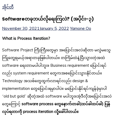
အိုင်တီ
Softwareတခုဘယ်လိုရေးကြလဲ? (အပိုင်း-၃)
November 30, 2021
January 5, 2022
Yamone Oo
What is Process Iteration?
Software Project ကြီးကြီးတွေမှာ အပြောင်းအလဲဆိုတာ မလွဲမသွေ
ကြုံတွေ့ရမယ့်အရာတခုဖြစ်ပါတယ်။ တကြိမ်ထဲနဲ့ပြီးသွားတဲ့အထဲ
software ရေးတာမပါပါဘူး။ Business requirement ပြောင်းရင်
လည်း system requirement တွေကအစပြောင်းသွားနိုင်တယ်။
Technology အသစ်တွေထွက်လာရင်လည်း design &
implementation တွေပြောင်းရမှာပါပဲ။ မပြောင်းနိုင်ရင်ကျန်ခဲ့မှာပါ
“old but gold” ဆိုတဲ့အထဲ software မပါဘူး။အဲ့ဒီလိုအပြောင်းအလဲ
တွေကြောင့်
software process တွေနောက်တခါ(ထပ်ခါထပ်ခါ) ပြန်
လုပ်ရတာကို process iteration လို့ခေါ်ပါတယ်။