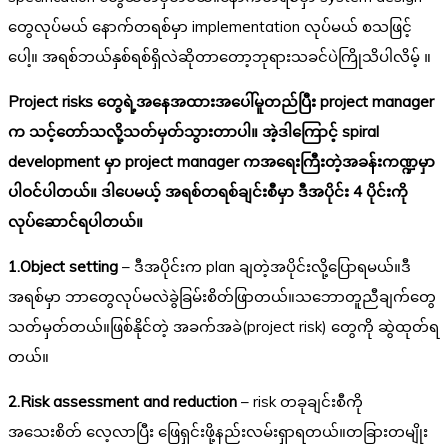
တွေလုပ်မယ် နောက်တရစ်မှာ implementation လုပ်မယ် စသဖြင့်
ပေါ့။ အရစ်ဘယ်နှစ်ရစ်ရှိလဲဆိုတာတော့ဘုရားသခင်ပဲကြိုသိပါလိမ့် ။
Project risks တွေရဲ့အနေအထားအပေါ်မူတည်ပြီး project manager
က သင့်တော်သလို့သတ်မှတ်သွားတာပါ။ အဲ့ဒါကြောင့် spiral
development မှာ project manager ကအရေးကြီးတဲ့အခန်းကဏ္ဍမှာ
ပါဝင်ပါတယ်။ ဒါပေမယ့် အရစ်တရစ်ချင်းစီမှာ ဒီအပိုင်း 4 ပိုင်းကို
လုပ်ဆောင်ရပါတယ်။
1.Object setting
– ဒီအပိုင်းက plan ချတဲ့အပိုင်းလို့ပြောရမယ်။ဒီ
အရစ်မှာ ဘာတွေလုပ်မလဲခွဲခြမ်းစိတ်ဖြာတယ်။သဘောတူညီချက်တွေ
သတ်မှတ်တယ်။ဖြစ်နိုင်တဲ့ အခက်အခဲ(project risk) တွေကို ဆွဲထုတ်ရ
တယ်။
2.Risk assessment and reduction
– risk တခုချင်းစီကို
အသေးစိတ် လေ့လာပြီး ဖြေရှင်းဖို့နည်းလမ်းရှာရတယ်။တခြားတမျိုး