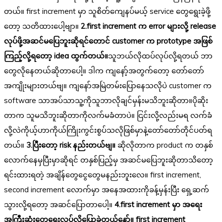
တယ်။ first increment မှာ သူစိတ်ကျေနပ်မယ့် service တွေရွေးခဲ့ဖို့
တော့ သတိထားပေါ့ဗျာ။
2.first increment က error များလို့ release
လုပ်ဖို့အဆင်မပြေဘူးဆိုရင်တောင် customer က prototype အဖြစ်
ကြည့်လို့ရတော့ idea ထွက်တယ်။
သူဘယ်လိုထပ်လုပ်လို့ရတယ် ဘာ
တွေလိုနေတယ်ဆိုတာပေါ့။ ဒါက ကျနော့်အတွက်တော့ တော်တော်
အကျိုးများတယ်ဗျ။ ကျနော်အမြဲတမ်းပြောနေသလိုပဲ customer က
software သာအပ်သာသူ့ကိုသူဘာလိုချင်မှန်းမသိဘူးဆိုတာ။ပိုဆိုး
တာက သူမသိဘူးဆိုတာကိုလက်မခံတာပဲ။ ငြင်းလို့လည်းမရ လက်ခံ
လို့လဲကိုယ့်ဟာကိုယ်ကြိုးကွင်းစွပ်သလိုဖြစ်မှာနဲ့တော်တော်တိုင်ပတ်ရ
တယ်။
3.ပြီးတော့ risk နည်းတယ်ဗျ။
ဆိုလိုတာက product က တနှစ်
လောက်နေမှပြီးမှာဆိုရင် တနှစ်ပြည့်မှ အဆင်မပြေဘူးဆိုတာသိတော့
ရင်းထားရတဲ့ အချိန်တွေငွေတွေမနည်းဘူးလေ။ first increment,
second increment လောက်မှာ အနေအထားကိုခန့်မှန်းပြီး ရှေ့ဆက်
သွားလို့ရတော့ အဆင်ပြောတာပေါ့။
4.first increment မှာ အရေး
အကြီးဆုံးတွေရွေးလုပ်လို့ပြောခဲ့တယ်နော်။ first increment