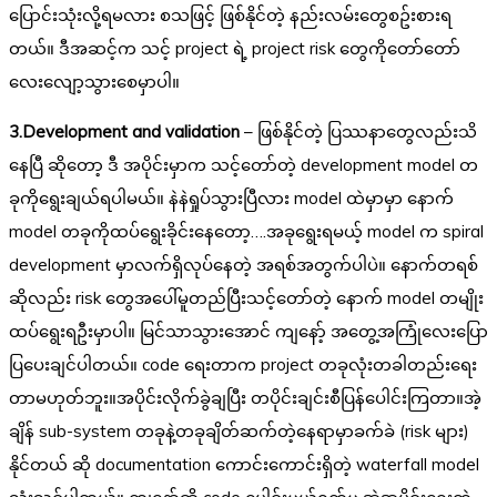
ပြောင်းသုံးလို့ရမလား စသဖြင့် ဖြစ်နိုင်တဲ့ နည်းလမ်းတွေစဥ်းစားရ
တယ်။ ဒီအဆင့်က သင့် project ရဲ့ project risk တွေကိုတော်တော်
လေးလျော့သွားစေမှာပါ။
3.Development and validation
– ဖြစ်နိုင်တဲ့ ပြဿနာတွေလည်းသိ
နေပြီ ဆိုတော့ ဒီ အပိုင်းမှာက သင့်တော်တဲ့ development model တ
ခုကိုရွေးချယ်ရပါမယ်။ နဲနဲရှုပ်သွားပြီလား model ထဲမှာမှာ နောက်
model တခုကိုထပ်ရွေးခိုင်းနေတော့….အခုရွေးရမယ့် model က spiral
development မှာလက်ရှိလုပ်နေတဲ့ အရစ်အတွက်ပါပဲ။ နောက်တရစ်
ဆိုလည်း risk တွေအပေါ်မူတည်ပြီးသင့်တော်တဲ့ နောက် model တမျိုး
ထပ်ရွေးရဦးမှာပါ။ မြင်သာသွားအောင် ကျနော့် အတွေ့အကြုံလေးပြော
ပြပေးချင်ပါတယ်။ code ရေးတာက project တခုလုံးတခါတည်းရေး
တာမဟုတ်ဘူး။အပိုင်းလိုက်ခွဲချပြီး တပိုင်းချင်းစီပြန်ပေါင်းကြတာ။အဲ့
ချိန် sub-system တခုနဲ့တခုချိတ်ဆက်တဲ့နေရာမှာခက်ခဲ (risk များ)
နိုင်တယ် ဆို documentation ကောင်းကောင်းရှိတဲ့ waterfall model