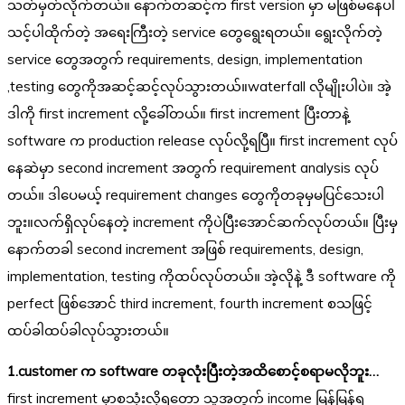
သတ်မှတ်လိုက်တယ်။ နောက်တဆင့်က first version မှာ မဖြစ်မနေပါ
သင့်ပါထိုက်တဲ့ အရေးကြီးတဲ့ service တွေရွေးရတယ်။ ရွေးလိုက်တဲ့
service တွေအတွက် requirements, design, implementation
,testing တွေကိုအဆင့်ဆင့်လုပ်သွားတယ်။waterfall လိုမျိုးပါပဲ။ အဲ့
ဒါကို first increment လို့ခေါ်တယ်။ first increment ပြီးတာနဲ့
software က production release လုပ်လို့ရပြီ။ first increment လုပ်
နေဆဲမှာ second increment အတွက် requirement analysis လုပ်
တယ်။ ဒါပေမယ့် requirement changes တွေကိုတခုမှမပြင်သေးပါ
ဘူး။လက်ရှိလုပ်နေတဲ့ increment ကိုပဲပြီးအောင်ဆက်လုပ်တယ်။ ပြီးမှ
နောက်တခါ second increment အဖြစ် requirements, design,
implementation, testing ကိုထပ်လုပ်တယ်။ အဲ့လိုနဲ့ ဒီ software ကို
perfect ဖြစ်အောင် third increment, fourth increment စသဖြင့်
ထပ်ခါထပ်ခါလုပ်သွားတယ်။
1.customer က software တခုလုံးပြီးတဲ့အထိစောင့်စရာမလိုဘူး…
first increment မှာစသုံးလို့ရတော့ သူ့အတွက် income မြန်မြန်ရ