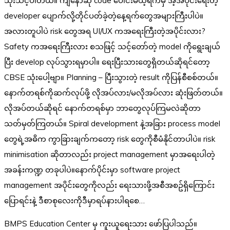
သုံးသင့်ပါတယ်။ ကျနော်ဆို code ပေါင်းမယ့်ရက်မှ အဲ့အပိုင်းရေးတဲ့
developer ပျောက်လို့တိုင်ပတ်ခဲ့တဲ့နေ့ရက်တွေအများကြီးပါပဲ။
အလားတူပါပဲ risk တွေအရ UI/UX ကအရေးကြီးတဲ့အပိုင်းလား?
Safety ကအရေးကြီးလား စသဖြင့် သင့်တော်တဲ့ model ကိုရွေးချယ်
ပြီး develop လုပ်သွားရမှာပါ။ ရေးပြီးသားတွေရှိတယ်ဆိုရင်တော့
CBSE သုံးပေါ့ဗျာ။ Planning – ပြီးသွားတဲ့ result ကိုပြန်စီစစ်တယ်။
နောက်တရစ်ကိုဆက်လုပ်ဖို့ လိုအပ်လား/မလိုအပ်လား ဆုံးဖြတ်တယ်။
လိုအပ်တယ်ဆိုရင် နောက်တရစ်မှာ ဘာတွေလုပ်ကြမလဲဆိုတာ
သတ်မှတ်ကြတယ်။ Spiral development နဲ့အခြား process model
တွေရဲ့အဓိက ကွာခြားချက်ကတော့ risk တွေကိုစီမံနိုင်တာပါပဲ။ risk
minimisation ဆိုတာလည်း project management မှာအရေးပါတဲ့
အခန်းကဏ္ဍ တခုပါပဲ။နောက်ပိုင်းမှာ software project
management အပိုင်းတွေကိုလည်း ရေးသားဖို့အစီအစဥ်ရှိကြောင်း
ပြောရင်းနဲ့ ဒီစာစုလေးကိုဒီမှာရပ်နားပါရစေ…
BMPS Education Center မှ ကူးယူရေးသား ဖော်ပြပါသည်။