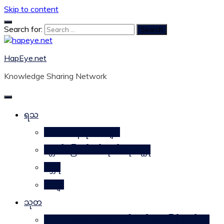
Skip to content
Search for:
HapEye.net
Knowledge Sharing Network
ရသ
ဘဝဒဿန ရသစာများ
ဂန္တဝင်မြောက် ပင်ကိုယ်ရေးဝတ္ထု
ဂမ္ဘီရ
ကဗျာ
သုတ
သဘာဝအစားအစာများ၏ ဂုဏ်သတ္တိဖြင့် ကျန်းမာ