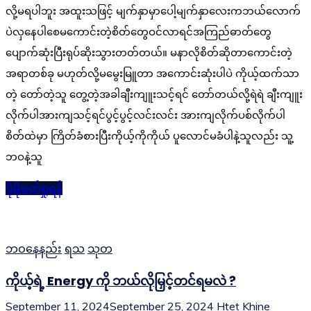
လို့မရပါဘူး အထူးသဖြင့် မျက်နှာမှာပေါ့မျက်နှာလေးကဘယ်လောက်
ပဲလှနေပါစေမကောင်းတဲ့စိတ်တွေဝင်လာရင်အကြည်ဓာတ်တွေ
ပျောက်ဆုံးပြီးရုပ်ဆိုးသွားတတ်တယ်။ မနာလိုစိတ်ဆိုတာကောင်းတဲ့
အရာတစ်ခု မဟုတ်လို့မမွေးမြူတာ အကောင်းဆုံးပါပဲ ကိုယ့်ထက်သာ
တဲ့ တော်တဲ့သူ တွေ့တဲ့အခါချီးကျူးသင့်ရင် တော်တယ်လို့ရဲရဲ ချီးကျူး
လိုက်ပါအားကျသင့်ရင်ပွင့်ပွင့်လင်းလင်း အားကျလိုက်ပစ်လိုက်ပါ
စိတ်ထဲမှာ ကြိတ်ခံစားပြီးကိုယ့်ကိုကိုယ် ပူလောင်မခံပါနဲ့သူလည်း သူ့
ဘဝနဲ့သူ
ပိုမိုဖတ်ရှုရန်
ဘဝနေနည်း
ရသ
သုတ
ကိုယ့်ရဲ့ Energy ကို ဘယ်လိုမြှင့်တင်ရမလဲ ?
September 11, 2024
September 25, 2024
Htet Khine