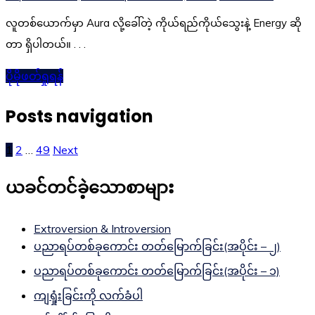
လူတစ်ယောက်မှာ Aura လို့ခေါ်တဲ့ ကိုယ်ရည်ကိုယ်သွေးနဲ့ Energy ဆို
တာ ရှိပါတယ်။ . . .
ပိုမိုဖတ်ရှုရန်
Posts navigation
1
2
…
49
Next
ယခင်တင်ခဲ့သောစာများ
Extroversion & Introversion
ပညာရပ်တစ်ခုကောင်း တတ်မြောက်ခြင်း(အပိုင်း – ၂)
ပညာရပ်တစ်ခုကောင်း တတ်မြောက်ခြင်း(အပိုင်း – ၁)
ကျရှုံးခြင်းကို လက်ခံပါ