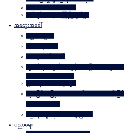
Why Worry? Be Happy
စိတ်ချမ်းသာဖို့ အကြံပြုချက်၅၀
အတွေးအခေါ်
မိတ္တဗလဋ္ဋီကာ
ပလေးတိုးနိဒါန်း
အတွေးလက်ဆောင်
လူငယ်တို့အတွက် ဘဝခွန်အားပြောစကားများ (by
Daw Aung San Su Kyi)
မျှဝေလိုသောအတွေးများ
မရှိမဖြစ် အပြုသဘောဆောင်သော အကောင်းမြင်
စိတ်သဘောထား
မဖြစ်နိုင်ဘူးဆိုတာ သေချာပြီလား
ပညာရေး