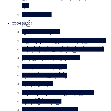
များ
ခေါင်းဆောင် ၁၀၀
ဘဝနေနည်း
လွတ်လပ်သော လူသား
အခြားသူများအား တွန်းအားပေးရန် နည်းလမ်း ၁၀၀
သင့်လုပ်ငန်းတွင်မွေ့လျော်ရန် နည်းလမ်း ၁၀၁သွယ်
ပြည်သူ့နီတိနှင့် ယဉ်ကျေးမှုပဒေသာ
စိတ်ကို. . . အဆိပ်ထုတ်ခြင်း
လုံးဝလက်မလျှော့လိုက်ပါနဲ့
ပန်းတိုင်သို့ ပစ်မှတ်
ငပျင်းတွေအတွက် အောင်မြင်ရေးနည်းလမ်း
ဂရုမစိုက်ခြင်း အနုပညာ
အောင်မြင်မှုသို့ ခြေလှမ်း၁၀၁လှမ်း