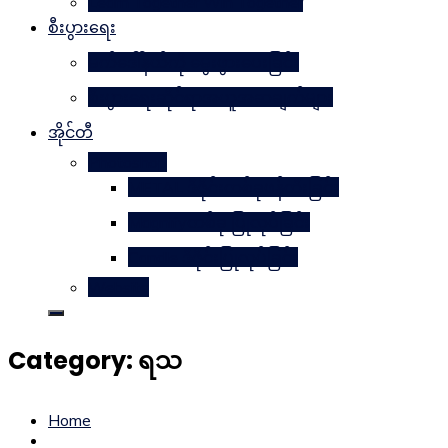
Learn Together Win Together
စီးပွားရေး
မက်ဒေါ်နယ်ကို မွေးဖွားပေးခြင်း
စီးပွားရေးဆိုင်ရာအယူအဆချက်များ
အိုင်တီ
Photoshop
METAL ဒီဇိုင်းတစ်ခုဖန်တီးခြင်း
Magnifyတစ်ခု ပြုလုပ်ခြင်း
Candle ဒီဇိုင်းပြုလုပ်ခြင်း
Website
Category:
ရသ
Home