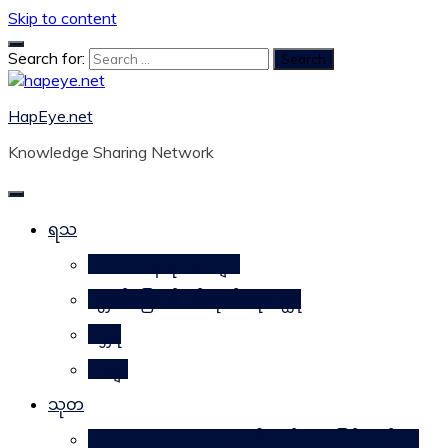
Skip to content
Search for:
HapEye.net
Knowledge Sharing Network
ရသ
ဘဝဒဿန ရသစာများ
ဂန္တဝင်မြောက် ပင်ကိုယ်ရေးဝတ္ထု
ဂမ္ဘီရ
ကဗျာ
သုတ
သဘာဝအစားအစာများ၏ ဂုဏ်သတ္တိဖြင့် ကျန်းမာ