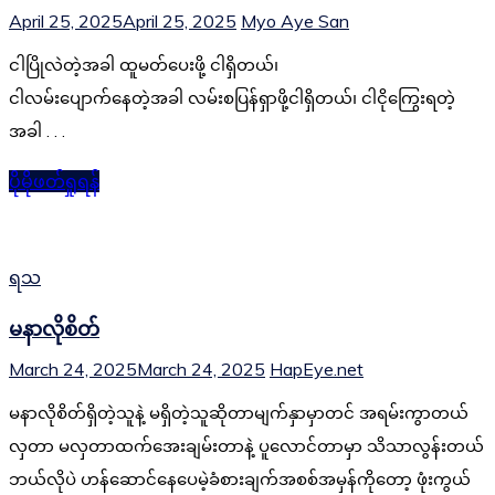
April 25, 2025
April 25, 2025
Myo Aye San
ငါပြိုလဲတဲ့အခါ ထူမတ်ပေးဖို့ ငါရှိတယ်၊
ငါလမ်းပျောက်နေတဲ့အခါ လမ်းစပြန်ရှာဖို့ငါရှိတယ်၊ ငါငိုကြွေးရတဲ့
အခါ . . .
ပိုမိုဖတ်ရှုရန်
ရသ
မနာလိုစိတ်
March 24, 2025
March 24, 2025
HapEye.net
မနာလိုစိတ်ရှိတဲ့သူနဲ့ မရှိတဲ့သူဆိုတာမျက်နှာမှာတင် အရမ်းကွာတယ်
လှတာ မလှတာထက်အေးချမ်းတာနဲ့ ပူလောင်တာမှာ သိသာလွန်းတယ်
ဘယ်လိုပဲ ဟန်ဆောင်နေပေမဲ့ခံစားချက်အစစ်အမှန်ကိုတော့ ဖုံးကွယ်