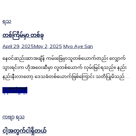
ရသ
တစ်ကြိမ်မှာ တစ်ခု
April 29, 2025
May 2, 2025
Myo Aye San
နေဝင်ဆည်းဆာအချိန် ကမ်းခြေမှာသူတစ်‌ယောက်တည်း ‌လျှောက်
သွားရင်းက ဟိုအဝေးဆီမှာ လူတစ်ယောက် လှမ်းမြင်ရသည်။ နည်း
နည်းနီးလာတော့ ဒေသခံတစ်ယောက်ဖြစ်ကြောင်း သတိပြုမိသည်. . .
ပိုမိုဖတ်ရှုရန်
ကဗျာ
ရသ
ငါ့အတွက်ငါရှိတယ်