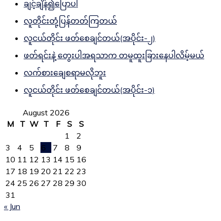
ချင့်ချိန်၍ပြောပါ
လူတိုင်းတုံ့ပြန်တတ်ကြတယ်
လူငယ်တိုင်း ဖတ်စေချင်တယ်(အပိုင်း-၂)
ဖတ်ရင်းနဲ့ တွေးပါအရသာက တမူထူးခြားနေပါလိမ့်မယ်
လက်စားချေစရာမလိုဘူး
လူငယ်တိုင်း ဖတ်စေချင်တယ်(အပိုင်း-၁)
August 2026
M
T
W
T
F
S
S
1
2
3
4
5
6
7
8
9
10
11
12
13
14
15
16
17
18
19
20
21
22
23
24
25
26
27
28
29
30
31
« Jun