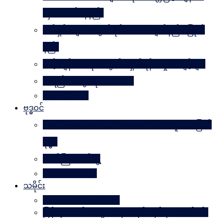
လှပအောင်နေနည်း
အိမ်ရှင်မများအတွက် နိုင်ငံတကာ ချတ်နည်း၊ ပြုတ်
နည်း
သင့်ကျန်းမာရေးအတွက် ရှောင်ရန် အမှုအကျင့်များ
အရည်အသွေးဆိုတာ ဘာလဲ
Rules Of Golf
ဗုဒ္ဓဝင်
The Luminous Life Of Buddha ( မဟာလူသား မြတ်
ဗုဒ္ဓ )
ဇာတ်ကြီးဆယ်ဘွဲ့
Buddha Quotes
သမိုင်း
Mandalay The Golden
မြန်မာ့သတင်းစာများထဲမှ သမိုင်းဆိုင်ရာ ဆောင်းပါး