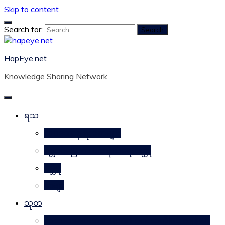
Skip to content
Search for:
HapEye.net
Knowledge Sharing Network
ရသ
ဘဝဒဿန ရသစာများ
ဂန္တဝင်မြောက် ပင်ကိုယ်ရေးဝတ္ထု
ဂမ္ဘီရ
ကဗျာ
သုတ
သဘာဝအစားအစာများ၏ ဂုဏ်သတ္တိဖြင့် ကျန်းမာ