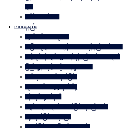
များ
ခေါင်းဆောင် ၁၀၀
ဘဝနေနည်း
လွတ်လပ်သော လူသား
အခြားသူများအား တွန်းအားပေးရန် နည်းလမ်း ၁၀၀
သင့်လုပ်ငန်းတွင်မွေ့လျော်ရန် နည်းလမ်း ၁၀၁သွယ်
ပြည်သူ့နီတိနှင့် ယဉ်ကျေးမှုပဒေသာ
စိတ်ကို. . . အဆိပ်ထုတ်ခြင်း
လုံးဝလက်မလျှော့လိုက်ပါနဲ့
ပန်းတိုင်သို့ ပစ်မှတ်
ငပျင်းတွေအတွက် အောင်မြင်ရေးနည်းလမ်း
ဂရုမစိုက်ခြင်း အနုပညာ
အောင်မြင်မှုသို့ ခြေလှမ်း၁၀၁လှမ်း