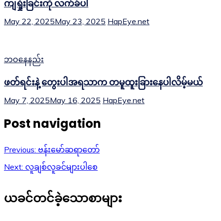
ကျရှုံးခြင်းကို လက်ခံပါ
May 22, 2025
May 23, 2025
HapEye.net
ဘဝနေနည်း
ဖတ်ရင်းနဲ့ တွေးပါအရသာက တမူထူးခြားနေပါလိမ့်မယ်
May 7, 2025
May 16, 2025
HapEye.net
Post navigation
Previous:
ဗန်းမော်ဆရာတော်
Next:
လူချစ်လူခင်များပါစေ
ယခင်တင်ခဲ့သောစာများ