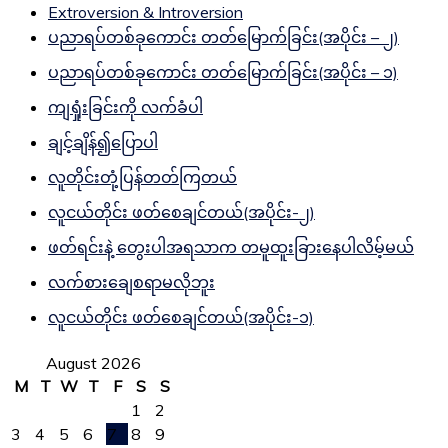
Extroversion & Introversion
ပညာရပ်တစ်ခုကောင်း တတ်မြောက်ခြင်း(အပိုင်း – ၂)
ပညာရပ်တစ်ခုကောင်း တတ်မြောက်ခြင်း(အပိုင်း – ၁)
ကျရှုံးခြင်းကို လက်ခံပါ
ချင့်ချိန်၍ပြောပါ
လူတိုင်းတုံ့ပြန်တတ်ကြတယ်
လူငယ်တိုင်း ဖတ်စေချင်တယ်(အပိုင်း-၂)
ဖတ်ရင်းနဲ့ တွေးပါအရသာက တမူထူးခြားနေပါလိမ့်မယ်
လက်စားချေစရာမလိုဘူး
လူငယ်တိုင်း ဖတ်စေချင်တယ်(အပိုင်း-၁)
August 2026
M
T
W
T
F
S
S
1
2
3
4
5
6
7
8
9