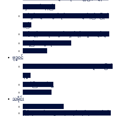
လှပအောင်နေနည်း
အိမ်ရှင်မများအတွက် နိုင်ငံတကာ ချတ်နည်း၊ ပြုတ်
နည်း
သင့်ကျန်းမာရေးအတွက် ရှောင်ရန် အမှုအကျင့်များ
အရည်အသွေးဆိုတာ ဘာလဲ
Rules Of Golf
ဗုဒ္ဓဝင်
The Luminous Life Of Buddha ( မဟာလူသား မြတ်
ဗုဒ္ဓ )
ဇာတ်ကြီးဆယ်ဘွဲ့
Buddha Quotes
သမိုင်း
Mandalay The Golden
မြန်မာ့သတင်းစာများထဲမှ သမိုင်းဆိုင်ရာ ဆောင်းပါး