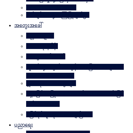
Why Worry? Be Happy
စိတ်ချမ်းသာဖို့ အကြံပြုချက်၅၀
အတွေးအခေါ်
မိတ္တဗလဋ္ဋီကာ
ပလေးတိုးနိဒါန်း
အတွေးလက်ဆောင်
လူငယ်တို့အတွက် ဘဝခွန်အားပြောစကားများ (by
Daw Aung San Su Kyi)
မျှဝေလိုသောအတွေးများ
မရှိမဖြစ် အပြုသဘောဆောင်သော အကောင်းမြင်
စိတ်သဘောထား
မဖြစ်နိုင်ဘူးဆိုတာ သေချာပြီလား
ပညာရေး