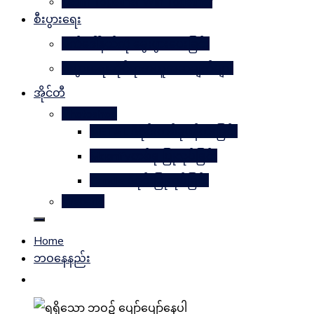
Learn Together Win Together
စီးပွားရေး
မက်ဒေါ်နယ်ကို မွေးဖွားပေးခြင်း
စီးပွားရေးဆိုင်ရာအယူအဆချက်များ
အိုင်တီ
Photoshop
METAL ဒီဇိုင်းတစ်ခုဖန်တီးခြင်း
Magnifyတစ်ခု ပြုလုပ်ခြင်း
Candle ဒီဇိုင်းပြုလုပ်ခြင်း
Website
Home
ဘဝနေနည်း