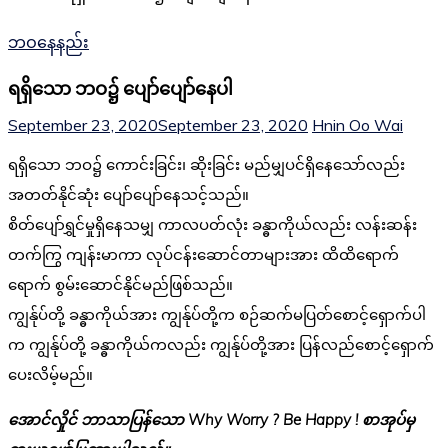
ဘဝနေနည်း
ရရှိသော ဘဝ၌ ပျော်ပျော်နေပါ
September 23, 2020
September 23, 2020
Hnin Oo Wai
ရရှိသော ဘဝ၌ ကောင်းခြင်း၊ ဆိုးခြင်း မည်မျှပင်ရှိနေသော်လည်း
အတတ်နိုင်ဆုံး ပျော်ပျော်နေသင့်သည်။
စိတ်ပျော်ရွှင်မှုရှိနေသမျှ ကာလပတ်လုံး ခန္ဓာကိုယ်လည်း လန်းဆန်း
တက်ကြွ ကျန်းမာကာ လုပ်ငန်းဆောင်တာများအား ထိထိရောက်
ရောက် စွမ်းဆောင်နိုင်မည်ဖြစ်သည်။
ကျွန်ုပ်တို့ ခန္ဓာကိုယ်အား ကျွန်ုပ်တို့က စဉ်ဆက်မပြတ်စောင့်ရှောက်ပါ
က ကျွန်ုပ်တို့ ခန္ဓာကိုယ်ကလည်း ကျွန်ုပ်တို့အား ပြန်လည်စောင့်ရှောက်
ပေးလိမ့်မည်။
အောင်လှိုင် ဘာသာပြန်သော Why Worry ? Be Happy ! စာအုပ်မှ